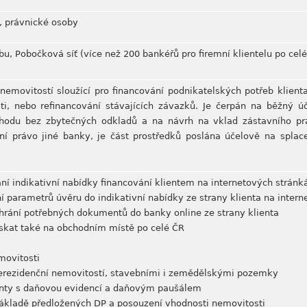
, právnické osoby
u, Pobočková síť (více než 200 bankéřů pro firemní klientelu po cel
nemovitostí sloužící pro financování podnikatelských potřeb klienta
i, nebo refinancování stávajících závazků. Je čerpán na běžný úč
hodu bez zbytečných odkladů a na návrh na vklad zástavního prá
ní právo jiné banky, je část prostředků poslána účelově na splac
ní indikativní nabídky financování klientem na internetových stránk
í parametrů úvěru do indikativní nabídky ze strany klienta na inter
ahrání potřebných dokumentů do banky online ze strany klienta
získat také na obchodním místě po celé ČR
movitosti
i nerezidenční nemovitostí, stavebními i zemědělskými pozemky
ienty s daňovou evidencí a daňovým paušálem
základě předložených DP a posouzení vhodnosti nemovitosti