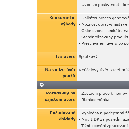
- Úvěr lze poskytnout i fi
Konkurenční
- Unikátní proces generová
výhody
- Možnost úpravy/nastaven
- Online zóna - unikátní n
- Standardizovaný produkt
- Přeschválení úvěru po p
Typ úvěru
Splátkový
Na co lze úvěr
Neúčelový úvěr, který může
použít
Požadavky na
- Zástavní právo k nemovi
zajištění úvěru
- Blankosměnka
Požadované
- Vyplněná a podepsaná žá
doklady
- Min. 1 DP za poslední uz
- Tržní ocenění zpracova