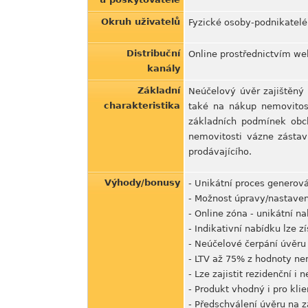
Okruh uživatelů
Fyzické osoby-podnikatelé
Distribuční
Online prostřednictvím web
kanály
Základní
Neúčelový úvěr zajištěný 
charakteristika
také na nákup nemovitost
základních podmínek obc
nemovitosti vázne zástav
prodávajícího.
Výhody/bonusy
- Unikátní proces generová
- Možnost úpravy/nastaven
- Online zóna - unikátní n
- Indikativní nabídku lze 
- Neúčelové čerpání úvěru
- LTV až 75% z hodnoty ne
- Lze zajistit rezidenční 
- Produkt vhodný i pro kl
- Předschválení úvěru na 