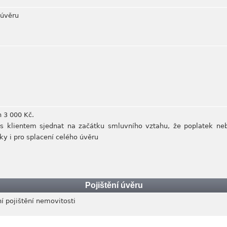
 úvěru
 3 000 Kč.
s klientem sjednat na začátku smluvního vztahu, že poplatek ne
y i pro splacení celého úvěru
Pojištění úvěru
í pojištění nemovitosti