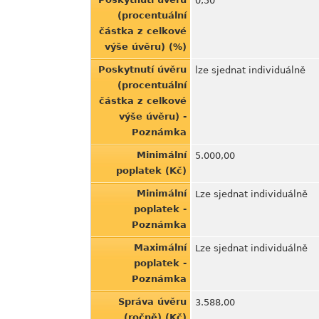
0,50
(procentuální
částka z celkové
výše úvěru) (%)
Poskytnutí úvěru
lze sjednat individuálně
(procentuální
částka z celkové
výše úvěru) -
Poznámka
Minimální
5.000,00
poplatek (Kč)
Minimální
Lze sjednat individuálně
poplatek -
Poznámka
Maximální
Lze sjednat individuálně
poplatek -
Poznámka
Správa úvěru
3.588,00
(ročně) (Kč)