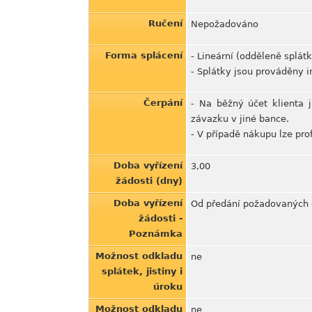
Ručení
Nepožadováno
Forma splácení
- Lineární (odděleně splátk
- Splátky jsou prováděny 
Čerpání
- Na běžný účet klienta 
závazku v jiné bance.
- V případě nákupu lze pro
Doba vyřízení
3,00
žádosti (dny)
Doba vyřízení
Od předání požadovaných 
žádosti -
Poznámka
Možnost odkladu
ne
splátek, jistiny i
úroku
Možnost odkladu
ne