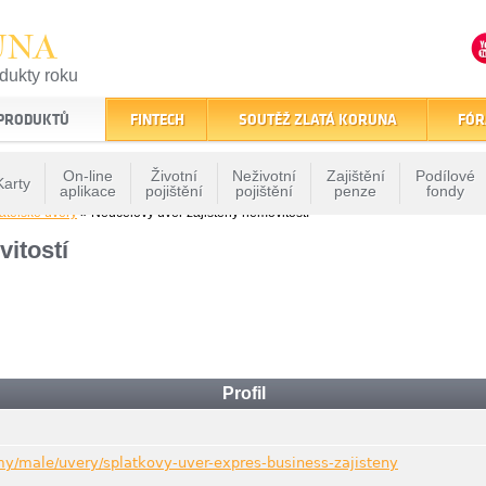
UNA
odukty roku
finančním trhu
 PRODUKTŮ
FINTECH
SOUTĚŽ ZLATÁ KORUNA
FÓR
On-line
Životní
Neživotní
Zajištění
Podílové
Karty
aplikace
pojištění
pojištění
penze
fondy
atelské úvěry
» Neúčelový úvěr zajištěný nemovitostí
itostí
Profil
my/male/uvery/splatkovy-uver-expres-business-zajisteny