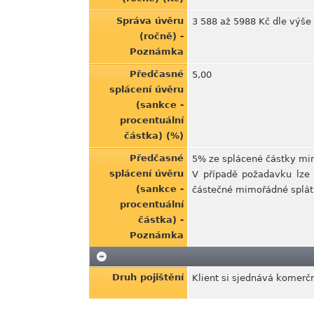
Správa úvěru
3 588 až 5988 Kč dle výše
(ročně) -
Poznámka
Předčasné
5,00
splácení úvěru
(sankce -
procentuální
částka) (%)
Předčasné
5% ze splácené částky min
splácení úvěru
V případě požadavku lze 
(sankce -
částečné mimořádné splátk
procentuální
částka) -
Poznámka
Druh pojištění
Klient si sjednává komerčn