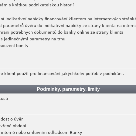
rmám s krátkou podnikatelskou historií
ní indikativní nabídky financování klientem na internetových stránk
í parametrů úvěru do indikativní nabídky ze strany klienta na inter
ahrání potřebných dokumentů do banky online ze strany klienta
 s jedinečnými parametry na trhu
osouzení bonity
 klient použít pro financování jakýchkoliv potřeb v podnikání.
Podmínky, parametry, limity
tosti
dost o úvěr
avřené období
né interně nebo smluvním odhadcem Banky