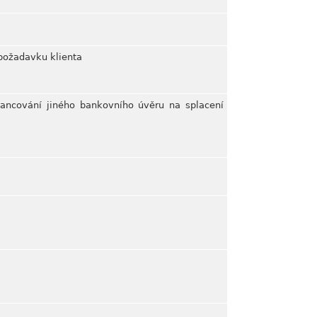
e požadavku klienta
nancování jiného bankovního úvěru na splacení