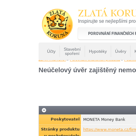
ZLATÁ KOR
Inspirujte se nejlepšími pr
22 let tradice a kvality na 
POROVNÁNÍ FINANČNÍCH
Stavební
Účty
Hypotéky
Úvěry
spoření
ZLATÁ KORUNA
»
Porovnání finančních produktů
»
Podnik
Neúčelový úvěr zajištěný nemov
Poskytovatel
MONETA Money Bank
Stránky produktu
https://www.moneta.cz/fir
u poskytovatele