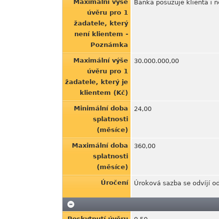
Maximální výše
Banka posuzuje klienta i n
úvěru pro 1
žadatele, který
není klientem -
Poznámka
Maximální výše
30.000.000,00
úvěru pro 1
žadatele, který je
klientem (Kč)
Minimální doba
24,00
splatnosti
(měsíce)
Maximální doba
360,00
splatnosti
(měsíce)
Úročení
Úroková sazba se odvíjí od 
Poskytnutí úvěru