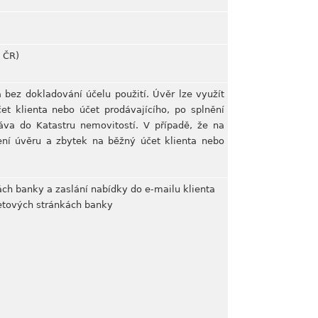
é ČR)
 bez dokladování účelu použití. Úvěr lze využít
et klienta nebo účet prodávajícího, po splnění
va do Katastru nemovitostí. V případě, že na
ení úvěru a zbytek na běžný účet klienta nebo
ách banky a zaslání nabídky do e-mailu klienta
netových stránkách banky