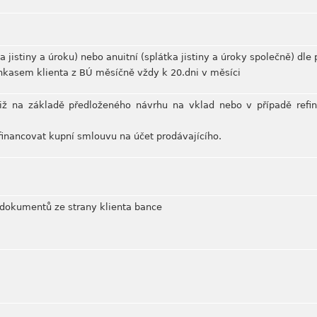
a jistiny a úroku) nebo anuitní (splátka jistiny a úroky společně) dl
inkasem klienta z BÚ měsíčně vždy k 20.dni v měsíci
již na základě předloženého návrhu na vklad nebo v případě refi
financovat kupní smlouvu na účet prodávajícího.
dokumentů ze strany klienta bance