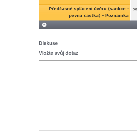
Předčasné splácení úvěru (sankce -
be
pevná částka) - Poznámka
Diskuse
Vložte svůj dotaz