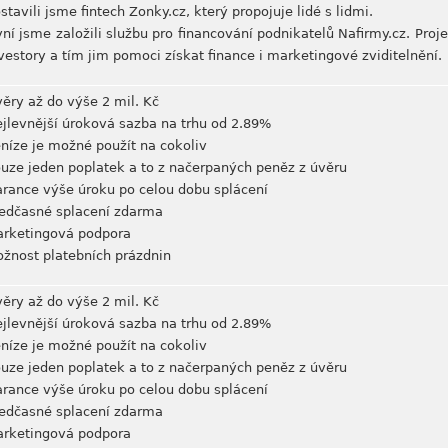
stavili jsme fintech Zonky.cz, který propojuje lidé s lidmi.
ní jsme založili službu pro financování podnikatelů Nafirmy.cz. Proje
vestory a tím jim pomoci získat finance i marketingové zviditelnění.
ěry až do výše 2 mil. Kč
jlevnější úroková sazba na trhu od 2.89%
níze je možné použít na cokoliv
uze jeden poplatek a to z načerpaných peněz z úvěru
rance výše úroku po celou dobu splácení
edčasné splacení zdarma
rketingová podpora
žnost platebních prázdnin
ěry až do výše 2 mil. Kč
jlevnější úroková sazba na trhu od 2.89%
níze je možné použít na cokoliv
uze jeden poplatek a to z načerpaných peněz z úvěru
rance výše úroku po celou dobu splácení
edčasné splacení zdarma
rketingová podpora