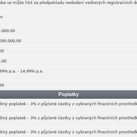
ba se může lišit za předpokladu nedodání veškerých registračních
no
.000,00
000.000,00
00
,00
89% p.a. - 14,99% p.a.
89
Poplatky
diný poplatek - 3% z půjčené částky z vybraných finančních prostřed
diný poplatek - 3% z půjčené částky z vybraných finančních prostřed
diný poplatek - 3% z půjčené částky z vybraných finančních prostřed