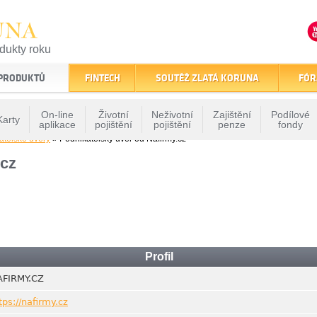
UNA
odukty roku
finančním trhu
 PRODUKTŮ
FINTECH
SOUTĚŽ ZLATÁ KORUNA
FÓR
On-line
Životní
Neživotní
Zajištění
Podílové
Karty
aplikace
pojištění
pojištění
penze
fondy
atelské úvěry
» Podnikatelský úvěr od Nafirmy.cz
.cz
Profil
AFIRMY.CZ
tps://nafirmy.cz