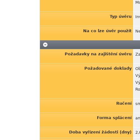
Mo
Typ úvěru
In
Na co lze úvěr použít
Ne
Požadavky na zajištění úvěru
Za
Požadované doklady
Ob
Vý
Vý
Ro
Ručení
s
Forma splácení
an
Doba vyřízení žádosti (dny)
2,