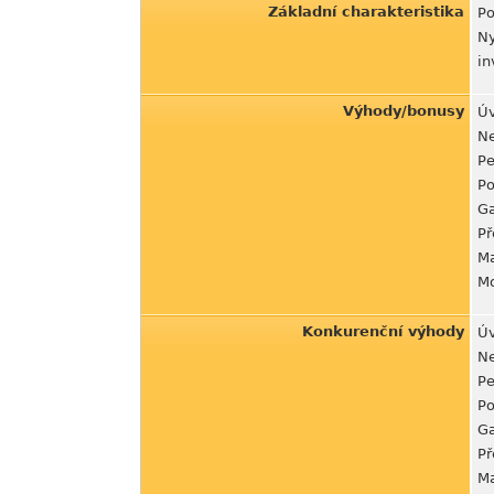
Základní charakteristika
Po
Ny
in
Výhody/bonusy
Úv
Ne
Pe
Po
Ga
Př
Ma
Mo
Konkurenční výhody
Úv
Ne
Pe
Po
Ga
Př
Ma