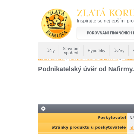
ZLATÁ KOR
Inspirujte se nejlepšími pr
22 let tradice a kvality na 
POROVNÁNÍ FINANČNÍCH
Stavební
Účty
Hypotéky
Úvěry
spoření
ZLATÁ KORUNA
»
Porovnání finančních produktů
»
Podnik
Podnikatelský úvěr od Nafirmy
Poskytovatel
N
Stránky produktu u poskytovatele
ht