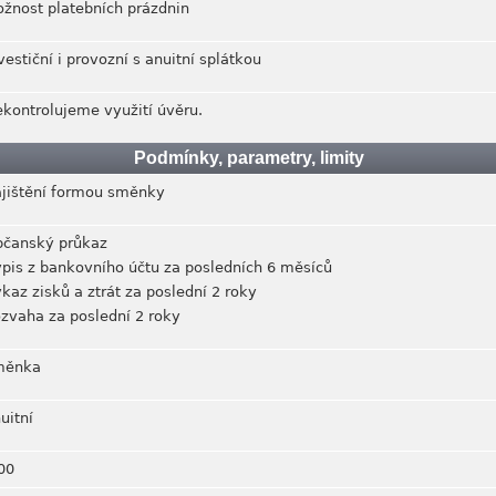
žnost platebních prázdnin
vestiční i provozní s anuitní splátkou
kontrolujeme využití úvěru.
Podmínky, parametry, limity
jištění formou směnky
čanský průkaz
pis z bankovního účtu za posledních 6 měsíců
kaz zisků a ztrát za poslední 2 roky
zvaha za poslední 2 roky
měnka
uitní
00