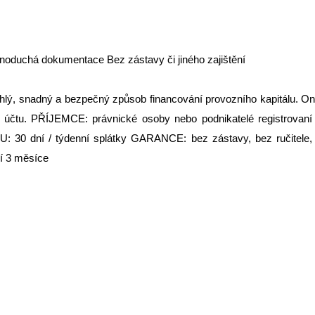
dnoduchá dokumentace Bez zástavy či jiného zajištění
hlý, snadný a bezpečný způsob financování provozního kapitálu. On
ího účtu. PŘÍJEMCE: právnické osoby nebo podnikatelé registro
30 dní / týdenní splátky GARANCE: bez zástavy, bez ručitel
í 3 měsíce