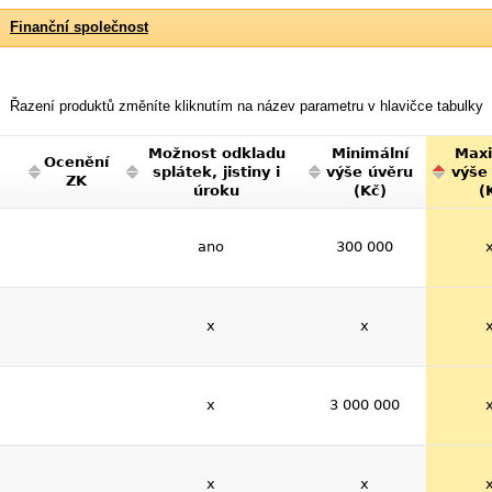
Finanční společnost
Řazení produktů změníte kliknutím na název parametru v hlavičce tabulky
Možnost odkladu
Minimální
Maxi
Ocenění
splátek, jistiny i
výše úvěru
výše
ZK
úroku
(Kč)
(
ano
300 000
x
x
x
3 000 000
x
x