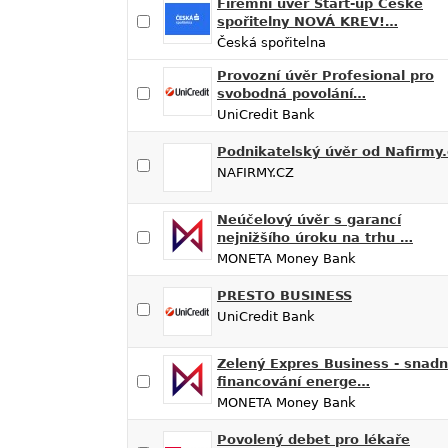
Firemní úvěr Start-up České
spořitelny NOVÁ KREV!…
Česká spořitelna
Provozní úvěr Profesional pro
svobodná povolání…
UniCredit Bank
Podnikatelský úvěr od Nafirmy.
NAFIRMY.CZ
Neúčelový úvěr s garancí
nejnižšího úroku na trhu …
MONETA Money Bank
PRESTO BUSINESS
UniCredit Bank
Zelený Expres Business - snad
financování energe…
MONETA Money Bank
Povolený debet pro lékaře