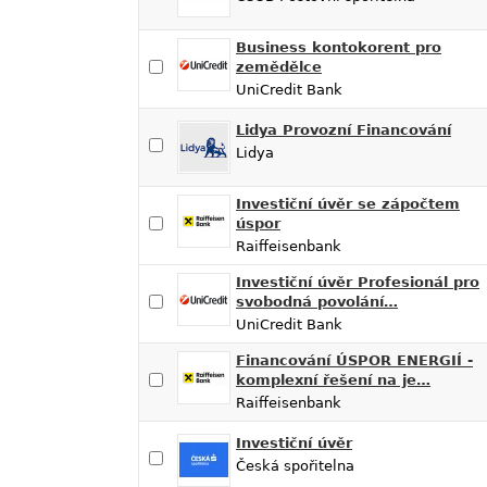
Business kontokorent pro
zemědělce
UniCredit Bank
Lidya Provozní Financování
Lidya
Investiční úvěr se zápočtem
úspor
Raiffeisenbank
Investiční úvěr Profesionál pro
svobodná povolání…
UniCredit Bank
Financování ÚSPOR ENERGIÍ -
komplexní řešení na je…
Raiffeisenbank
Investiční úvěr
Česká spořitelna