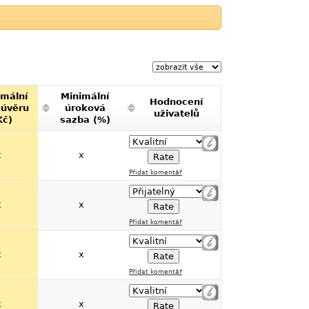
mální
Minimální
Hodnocení
 úvěru
úroková
uživatelů
Kč)
sazba (%)
x
x
Přidat komentář
x
x
Přidat komentář
x
x
Přidat komentář
x
x