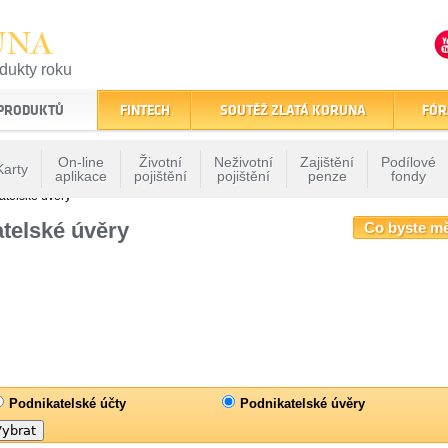
UNA
odukty roku
finančním trhu
 PRODUKTŮ
FINTECH
SOUTĚŽ ZLATÁ KORUNA
FÓR
On-line
Životní
Neživotní
Zajištění
Podílové
Karty
aplikace
pojištění
pojištění
penze
fondy
atelské úvěry
telské úvěry
Co byste m
Podnikatelské účty
Podnikatelské úvěry