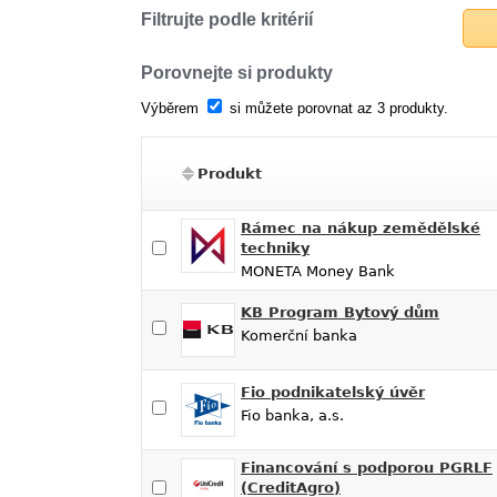
Filtrujte podle kritérií
Porovnejte si produkty
Výběrem
si můžete porovnat az 3 produkty.
Produkt
Rámec na nákup zemědělské
techniky
MONETA Money Bank
KB Program Bytový dům
Komerční banka
Fio podnikatelský úvěr
Fio banka, a.s.
Financování s podporou PGRLF
(CreditAgro)