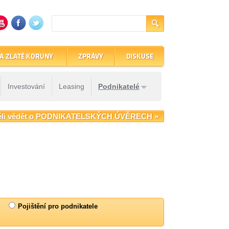
A ZLATÉ KORUNY
ZPRÁVY
DISKUSE
Investování
Leasing
Podnikatelé
ěli vědět o PODNIKATELSKÝCH ÚVĚRECH »
Pojištění pro podnikatele