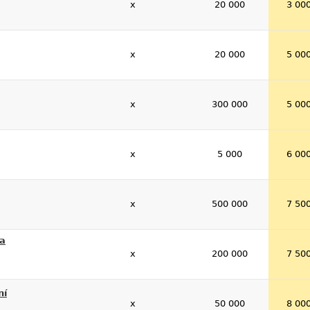
x
20 000
3 00
x
20 000
5 00
x
300 000
5 00
x
5 000
6 00
x
500 000
7 50
 a
x
200 000
7 50
ní
x
50 000
8 00