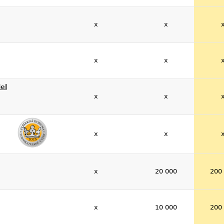
x
x
x
x
el
x
x
x
x
x
20 000
200
x
10 000
200