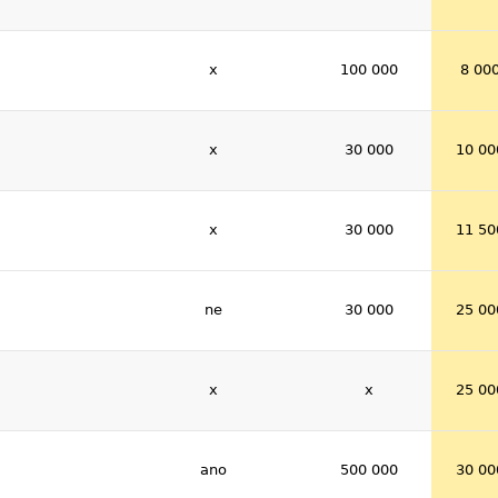
x
100 000
8 00
x
30 000
10 00
x
30 000
11 50
ne
30 000
25 00
x
x
25 00
ano
500 000
30 00