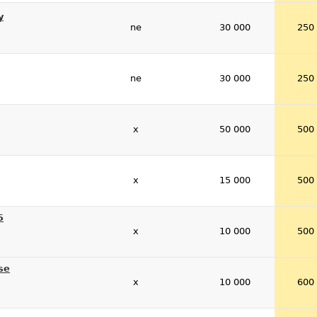
y
ne
30 000
250
ne
30 000
250
x
50 000
500
x
15 000
500
5
x
10 000
500
se
x
10 000
600