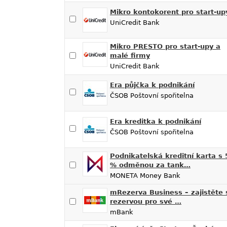
Mikro kontokorent pro start-up
UniCredit Bank
Mikro PRESTO pro start-upy a
malé firmy
UniCredit Bank
Era půjčka k podnikání
ČSOB Poštovní spořitelna
Era kreditka k podnikání
ČSOB Poštovní spořitelna
Podnikatelská kreditní karta s 
% odměnou za tank…
MONETA Money Bank
mRezerva Business – zajistěte 
rezervou pro své …
mBank