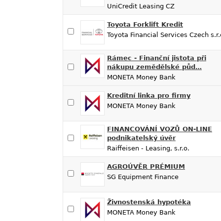
UniCredit Leasing CZ
Toyota Forklift Kredit
Toyota Financial Services Czech s.r.
Rámec - Finanční jistota při
nákupu zemědělské půd…
MONETA Money Bank
Kreditní linka pro firmy
MONETA Money Bank
FINANCOVÁNÍ VOZŮ ON-LINE
podnikatelský úvěr
Raiffeisen - Leasing, s.r.o.
AGROÚVĚR PRÉMIUM
SG Equipment Finance
Živnostenská hypotéka
MONETA Money Bank