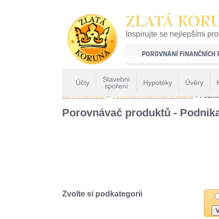
ZLATÁ KOR
Inspirujte se nejlepšími pr
22 let tradice a kvality na 
POROVNÁNÍ FINANČNÍCH
Stavební
Účty
Hypotéky
Úvěry
spoření
ZLATÁ KORUNA
»
Porovnání finančních produktů
» Podnik
Porovnávač produktů - Podnika
Zvolte si podkategorii