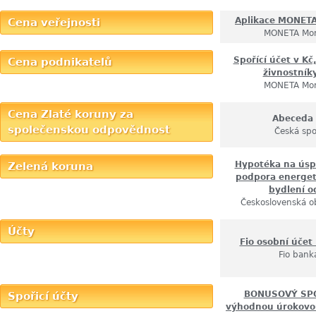
Aplikace MONET
Cena veřejnosti
MONETA Mo
Spořící účet v Kč
Cena podnikatelů
živnostníky
MONETA Mo
Cena Zlaté koruny za
Abeceda
společenskou odpovědnost
Česká spo
Hypotéka na úsp
Zelená koruna
podpora energet
bydlení 
Československá o
Účty
Fio osobní účet
Fio banka
BONUSOVÝ SPO
Spořicí účty
výhodnou úrokovo