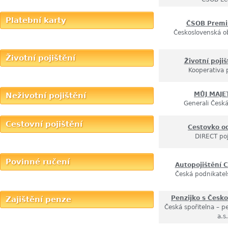
Platební karty
ČSOB Premi
Československá o
Životní pojištění
Životní pojiš
Kooperativa 
MŮJ MAJE
Neživotní pojištění
Generali Česká
Cestovní pojištění
Cestovko o
DIRECT poj
Povinné ručení
Autopojištění C
Česká podnikatel
Penzijko s Česko
Zajištění penze
Česká spořitelna – pe
a.s.