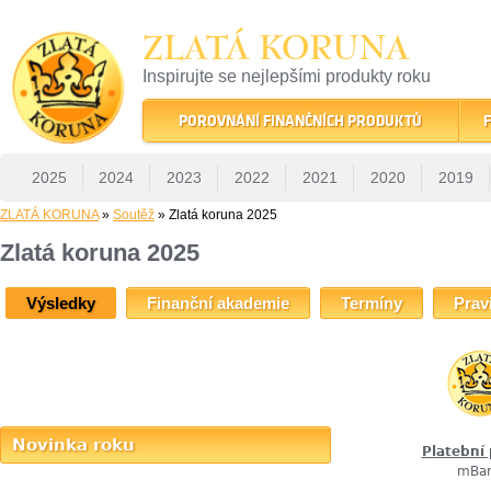
ZLATÁ KORUNA
Inspirujte se nejlepšími produkty roku
22 let tradice a kvality na finančním trhu
POROVNÁNÍ FINANČNÍCH PRODUKTŮ
F
2025
2024
2023
2022
2021
2020
2019
ZLATÁ KORUNA
»
Soutěž
» Zlatá koruna 2025
Zlatá koruna 2025
Výsledky
Finanční akademie
Termíny
Prav
Novinka roku
Platební
mBa