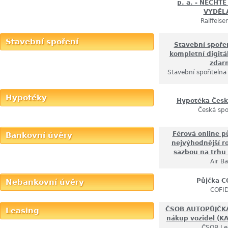
p. a. - NECHT
VYDĚL
Raiffeis
Stavební spoření
Stavební spoře
kompletní digitá
zdar
Stavební spořitelna
Hypotéky
Hypotéka Česk
Česká spo
Férová online p
Bankovní úvěry
nejvýhodnější r
sazbou na trhu
Air B
Půjčka C
Nebankovní úvěry
COFID
ČSOB AUTOPŮJČKA:
Leasing
nákup vozidel (
ČSOB Le