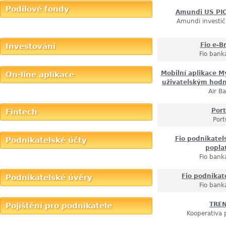
Podílové fondy
Amundi US PI
Amundi investič
Fio e-B
Investování
Fio banka
Mobilní aplikace My
On-line aplikace
uživatelským hod
Air B
Por
Fintech
Port
Fio podnikatel
Podnikatelské účty
popla
Fio banka
Fio podnikat
Podnikatelské úvěry
Fio banka
TRE
Pojištění pro podnikatele
Kooperativa 