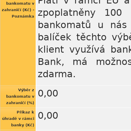
Platí v rámci EU a
bankomatu v
zpoplatněny 100 
zahraničí (Kč) -
Poznámka
bankomatů u nás i
balíček těchto výb
klient využívá ban
Bank, má možnost
zdarma.
Výběr z
0,00
bankomatu v
zahraničí (%)
Příkaz k
0,00
úhradě v rámci
banky (Kč)