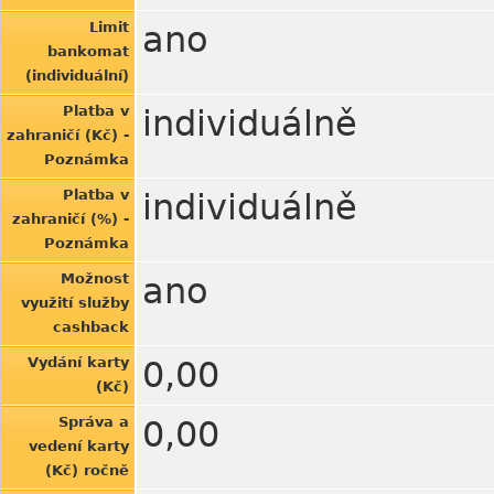
Limit
ano
bankomat
(individuální)
Platba v
individuálně
zahraničí (Kč) -
Poznámka
Platba v
individuálně
zahraničí (%) -
Poznámka
Možnost
ano
využití služby
cashback
Vydání karty
0,00
(Kč)
Správa a
0,00
vedení karty
(Kč) ročně