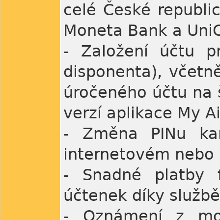
celé České republi
Moneta Bank a UniC
- Založení účtu p
disponenta), včetně
úročeného účtu na š
verzí aplikace My A
- Změna PINu ka
internetovém nebo 
- Snadné platby f
účtenek díky služb
- Oznámení z mobi