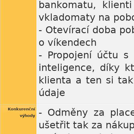
bankomatu, klient
vkladomaty na pob
- Otevírací doba po
o víkendech
- Propojení účtu s
inteligence, díky k
klienta a ten si t
údaje
Konkurenční
- Odměny za place
výhody
ušetřit tak za náku