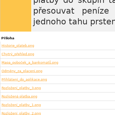
platby do skupin t
přesouvat peníze
jednoho tahu prste
Příloha
Historie_plateb.png
Chytrý_přehled.png
Mapa_poboček_a_bankomatů.png
Odměny_za_placení.png
Přihlášení_do_aplikace.png
Rozložení_platby_3.png
Rozložená platba.png
Rozložení_platby_1.png
Rozložení_platby_2.png