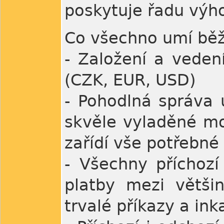
poskytuje řadu výh
Co všechno umí běž
- Založení a vede
(CZK, EUR, USD)
- Pohodlná správa 
skvěle vyladěné mobi
zařídí vše potřebné
- Všechny příchozí
platby mezi větši
trvalé příkazy a ink