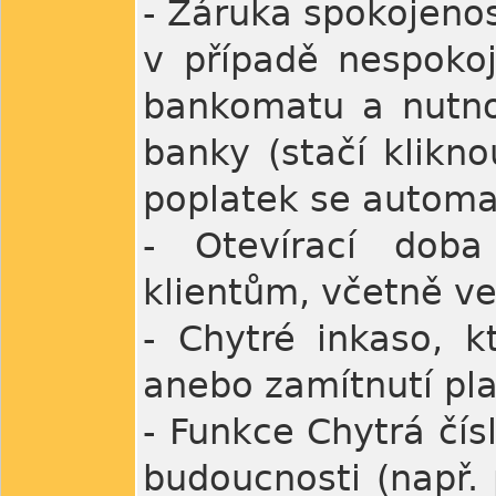
- Záruka spokojenos
v případě nespokoj
bankomatu a nutnos
banky (stačí klikn
poplatek se automat
- Otevírací dob
klientům, včetně ve
- Chytré inkaso, k
anebo zamítnutí pl
- Funkce Chytrá čís
budoucnosti (např.