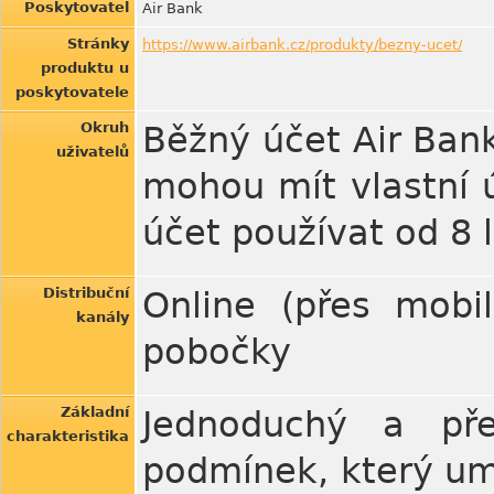
Poskytovatel
Air Bank
Stránky
https://www.airbank.cz/produkty/bezny-ucet/
produktu u
poskytovatele
Okruh
Běžný účet Air Bank 
uživatelů
mohou mít vlastní ú
účet používat od 8 
Distribuční
Online (přes mobil
kanály
pobočky
Základní
Jednoduchý a př
charakteristika
podmínek, který umí