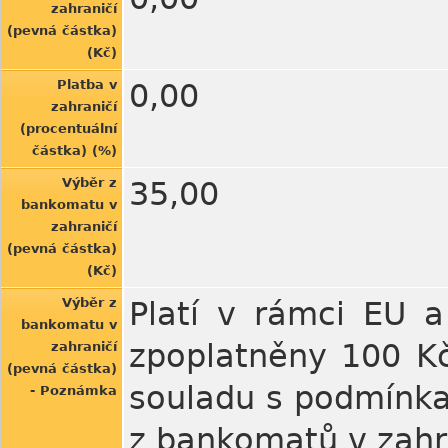
zahraničí
(pevná částka)
(Kč)
Platba v
0,00
zahraničí
(procentuální
částka) (%)
Výběr z
35,00
bankomatu v
zahraničí
(pevná částka)
(Kč)
Výběr z
Platí v rámci EU a
bankomatu v
zpoplatněny 100 Kč
zahraničí
(pevná částka)
souladu s podmínka
- Poznámka
z bankomatů v zahr