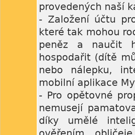
provedených naší ka
- Založení účtu pr
které tak mohou rod
peněz a naučit 
hospodařit (dítě mů
nebo nálepku, int
mobilní aplikace My 
- Pro opětovné prop
nemusejí pamatovat
díky umělé intel
ověřením obličej