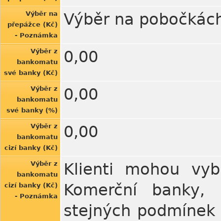
Výběr na
Výběr na pobočkách
přepážce (Kč)
- Poznámka
Výběr z
0,00
bankomatu
své banky (Kč)
Výběr z
0,00
bankomatu
své banky (%)
Výběr z
0,00
bankomatu
cizí banky (Kč)
Výběr z
Klienti mohou vyb
bankomatu
Komerční banky,
cizí banky (Kč)
- Poznámka
stejných podmínek 