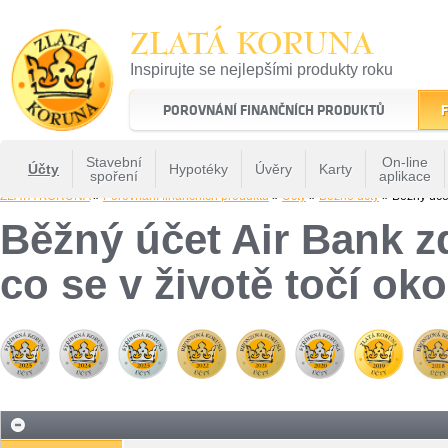
ZLATÁ KORUNA
Inspirujte se nejlepšími produkty roku
22 let tradice a kvality na finančním trhu
POROVNÁNÍ FINANČNÍCH PRODUKTŮ
F
Stavební
On-line
Účty
Hypotéky
Úvěry
Karty
spoření
aplikace
ZLATÁ KORUNA
»
Porovnání finančních produktů
»
Účty
»
Běžné účty
» Běžný účet
Běžný účet Air Bank z
co se v životě točí ok