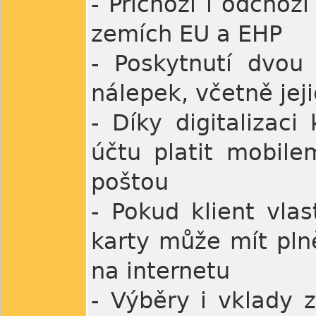
- Příchozí i odcho
zemích EU a EHP
- Poskytnutí dvou
nálepek, včetně jej
- Díky digitalizaci
účtu platit mobile
poštou
- Pokud klient vlas
karty může mít plně
na internetu
- Výběry i vklady