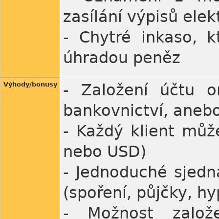
zasílání výpisů elek
- Chytré inkaso, kt
úhradou peněz
Výhody/bonusy
- Založení účtu o
bankovnictví, aneb
- Každý klient můž
nebo USD)
- Jednoduché sjedn
(spoření, půjčky, hy
- Možnost založe