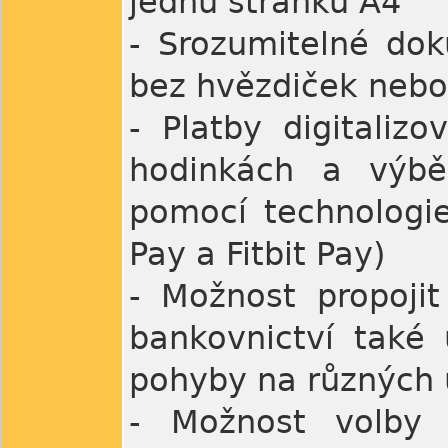
jednu stránku A4
- Srozumitelné dok
bez hvězdiček neb
- Platby digitaliz
hodinkách a výbě
pomocí technologi
Pay a Fitbit Pay)
- Možnost propoji
bankovnictví také 
pohyby na různých 
- Možnost volby 