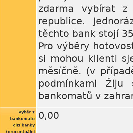
zdarma vybírat z
republice. Jednor
těchto bank stojí 35
Pro výběry hotovos
si mohou klienti s
měsíčně. (v případ
podmínkami Žiju 
bankomatů v zahran
Výběr z
0,00
bankomatu
cizí banky
(procentuální