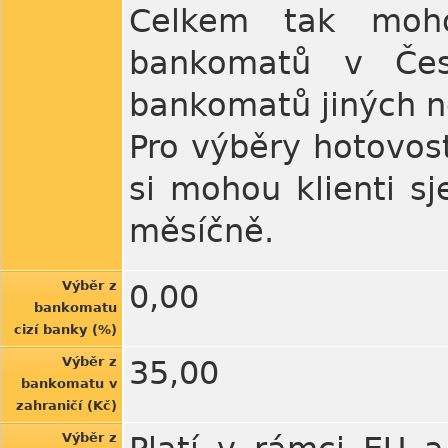
Celkem tak moh
bankomatů v Česk
bankomatů jiných ne
Pro výběry hotovos
si mohou klienti s
měsíčně.
Výběr z
0,00
bankomatu
cizí banky (%)
Výběr z
35,00
bankomatu v
zahraničí (Kč)
Výběr z