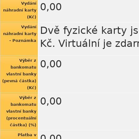
Vydání
0,00
náhradní karty
(Kč)
Vydání
Dvě fyzické karty js
náhradní karty
Kč. Virtuální je zda
- Poznámka
Výběr z
0,00
bankomatu
vlastní banky
(pevná částka)
(Kč)
Výběr z
0,00
bankomatu
vlastní banky
(procentuální
částka) (%)
Platba v
0,00