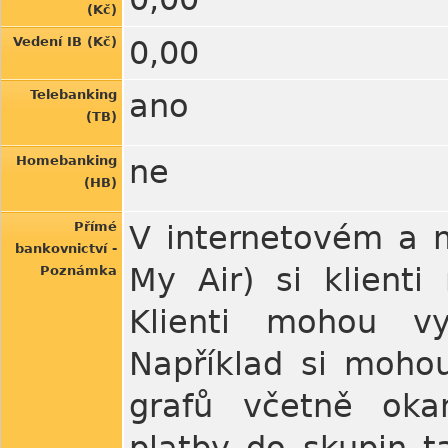
(Kč)
Vedení IB (Kč)
0,00
Telebanking
ano
(TB)
Homebanking
ne
(HB)
Přímé
V internetovém a m
bankovnictví -
My Air) si klient
Poznámka
Klienti mohou vy
Například si moho
grafů včetně okam