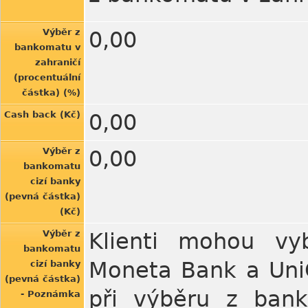
Výběr z
0,00
bankomatu v
zahraničí
(procentuální
částka) (%)
Cash back (Kč)
0,00
Výběr z
0,00
bankomatu
cizí banky
(pevná částka)
(Kč)
Výběr z
Klienti mohou vy
bankomatu
Moneta Bank a UniC
cizí banky
(pevná částka)
při výběru z ban
- Poznámka