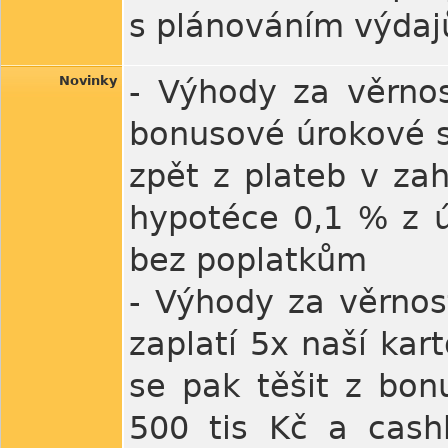
s plánováním výdaj
Novinky
- Výhody za věrno
bonusové úrokové s
zpět z plateb v zah
hypotéce 0,1 % z ú
bez poplatkům
- Výhody za věrnost
zaplatí 5x naší ka
se pak těšit z bon
500 tis Kč a cas