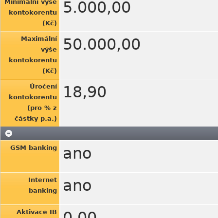
Minimální výše
5.000,00
kontokorentu
(Kč)
Maximální
50.000,00
výše
kontokorentu
(Kč)
Úročení
18,90
kontokorentu
(pro % z
částky p.a.)
GSM banking
ano
Internet
ano
banking
Aktivace IB
0,00