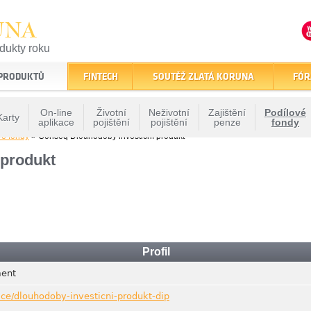
UNA
odukty roku
finančním trhu
 PRODUKTŮ
FINTECH
SOUTĚŽ ZLATÁ KORUNA
FÓR
On-line
Životní
Neživotní
Zajištění
Podílové
Karty
aplikace
pojištění
pojištění
penze
fondy
vé fondy
» Conseq Dlouhodobý investiční produkt
 produkt
Profil
ent
ice/dlouhodoby-investicni-produkt-dip