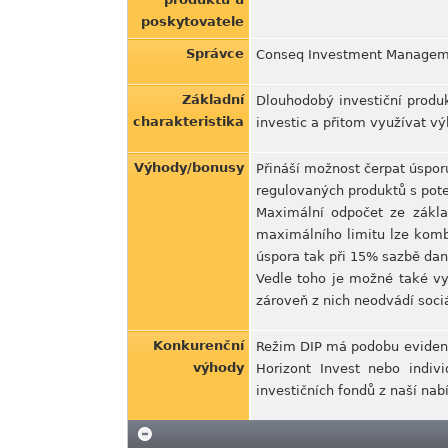
poskytovatele
Správce
Conseq Investment Manageme
Základní
Dlouhodobý investiční produk
charakteristika
investic a přitom využívat 
Výhody/bonusy
Přináší možnost čerpat úspor
regulovaných produktů s pot
Maximální odpočet ze zákla
maximálního limitu lze kombi
úspora tak při 15% sazbě daně
Vedle toho je možné také vy
zároveň z nich neodvádí sociá
Konkurenční
Režim DIP má podobu evidence
výhody
Horizont Invest nebo indivi
investičních fondů z naší nab