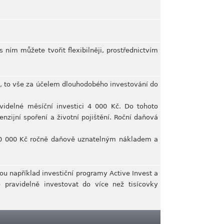
 ním můžete tvořit flexibilněji, prostřednictvím
e, to vše za účelem dlouhodobého investování do
videlné měsíční investici 4 000 Kč. Do tohoto
zijní spoření a životní pojištění. Roční daňová
 50 000 Kč ročně daňově uznatelným nákladem a
ou například investiční programy Active Invest a
e pravidelně investovat do více než tisícovky