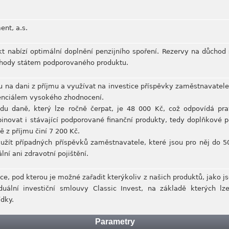
nt, a.s.
t nabízí optimální doplnění penzijního spoření. Rezervy na důchod s
výhody státem podporovaného produktu.
u na dani z příjmu a využívat na investice příspěvky zaměstnavatel
enciálem vysokého zhodnocení.
du daně, který lze ročně čerpat, je 48 000 Kč, což odpovídá pra
novat i stávající podporované finanční produkty, tedy doplňkové pen
 z příjmu činí 7 200 Kč.
užít případných příspěvků zaměstnavatele, které jsou pro něj do
lní ani zdravotní pojištění.
, pod kterou je možné zařadit kterýkoliv z našich produktů, jako js
duální investiční smlouvy Classic Invest, na základě kterých lz
ídky.
Parametry