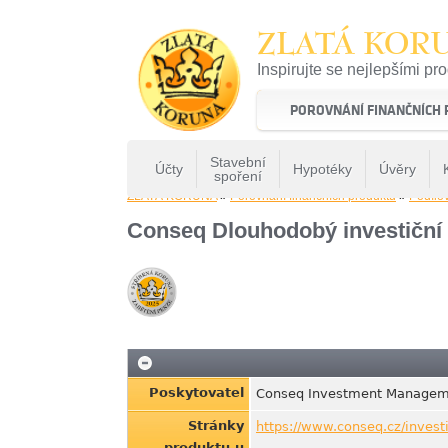
ZLATÁ KOR
Inspirujte se nejlepšími pr
22 let tradice a kvality na 
POROVNÁNÍ FINANČNÍCH
Stavební
Účty
Hypotéky
Úvěry
spoření
ZLATÁ KORUNA
»
Porovnání finančních produktů
»
Podílo
Conseq Dlouhodobý investiční
Poskytovatel
Conseq Investment Managem
Stránky
https://www.conseq.cz/invest
produktu u