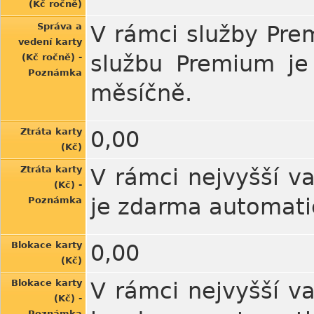
(Kč ročně)
Správa a
V rámci služby Pre
vedení karty
službu Premium je
(Kč ročně) -
Poznámka
měsíčně.
Ztráta karty
0,00
(Kč)
Ztráta karty
V rámci nejvyšší va
(Kč) -
je zdarma automatic
Poznámka
Blokace karty
0,00
(Kč)
Blokace karty
V rámci nejvyšší va
(Kč) -
Poznámka