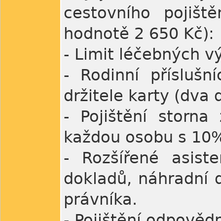
cestovního pojiště
hodnotě 2 650 Kč):
- Limit léčebných v
- Rodinní přísluš
držitele karty (dva d
- Pojištění storn
každou osobu s 10%
- Rozšířené asiste
dokladů, náhradní 
právníka.
- Pojištění odpověd