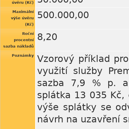
úvěru (Kč)
Maximální
500.000,00
výše úvěru
(Kč)
Roční
8,20
procentní
sazba nákladů
Poznámky
Vzorový příklad pr
využití služby Pr
sazba 7,9 % p. a.
splátka 13 035 Kč,
výše splátky se od
návrh na uzavření 