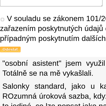
V souladu se zákonem 101/20
zařazením poskytnutých údajů 
případným poskytnutím dalších 
"osobní asistent" jsem využi
Totálně se na mě vykašlali.
Salonky standard, jako u ka
ROzumná úroková sazba, když 
to jediné, co lze popsat jako 