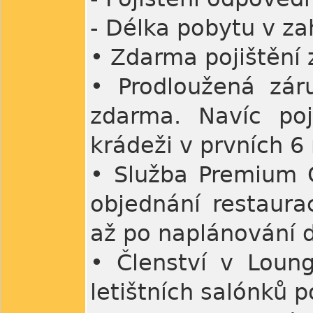
- Délka pobytu v za
• Zdarma pojištění 
• Prodloužená zár
zdarma. Navíc poji
krádeži v prvních 6
• Služba Premium C
objednání restaurac
až po naplánování d
• Členství v Loun
letištních salónků 