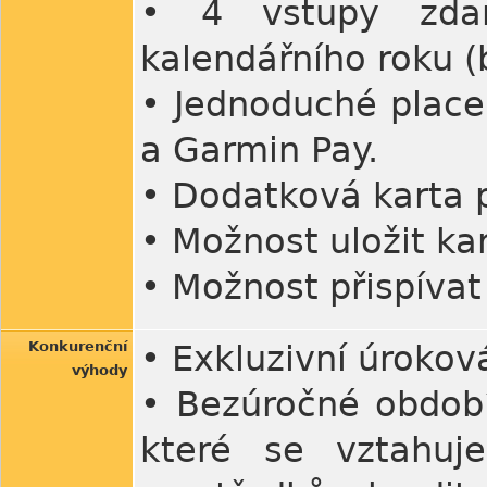
• 4 vstupy zda
kalendářního roku 
• Jednoduché place
a Garmin Pay.
• Dodatková karta 
• Možnost uložit kar
• Možnost přispíva
Konkurenční
• Exkluzivní úrokov
výhody
• Bezúročné období
které se vztahuj