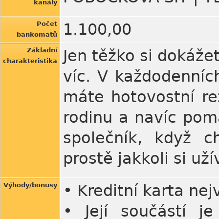
kanály
Počet
1.100,00
bankomatů
Základní
Jen těžko si dokáže
charakteristika
víc. V každodenních
máte hotovostní re
rodinu a navíc pomá
společník, když c
prostě jakkoli si uží
Výhody/bonusy
• Kreditní karta nej
• Její součástí j