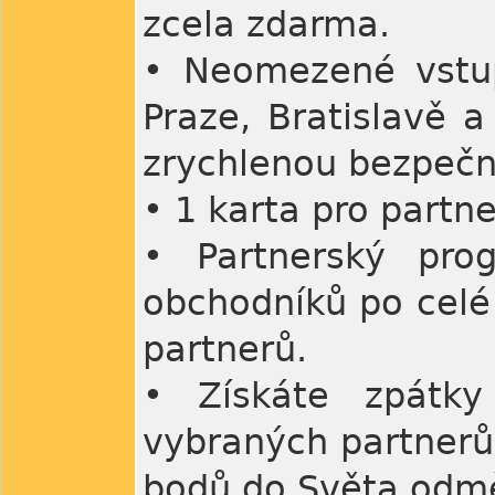
zcela zdarma.
• Neomezené vstup
Praze, Bratislavě a
zrychlenou bezpečno
• 1 karta pro partn
• Partnerský pr
obchodníků po celé
partnerů.
• Získáte zpátky
vybraných partnerů
bodů do Světa odm