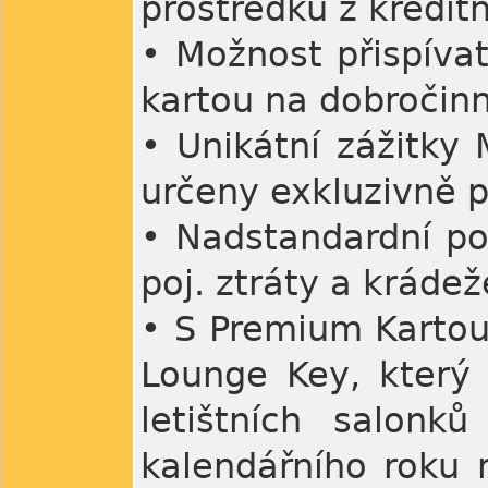
prostředků z kreditn
• Možnost přispíva
kartou na dobročin
• Unikátní zážitky 
určeny exkluzivně 
• Nadstandardní poj
poj. ztráty a kráde
• S Premium Kartou 
Lounge Key, který
letištních salon
kalendářního roku m