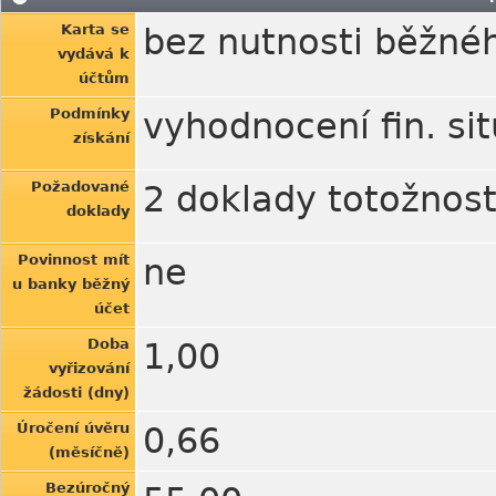
Karta se
bez nutnosti běžné
vydává k
účtům
Podmínky
vyhodnocení fin. si
získání
Požadované
2 doklady totožnost
doklady
Povinnost mít
ne
u banky běžný
účet
Doba
1,00
vyřizování
žádosti (dny)
Úročení úvěru
0,66
(měsíčně)
Bezúročný