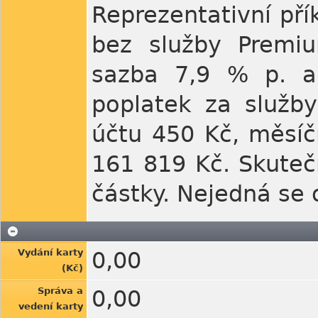
Reprezentativní pří
bez služby Premi
sazba 7,9 % p. a.
poplatek za služby
účtu 450 Kč, měsíč
161 819 Kč. Skuteč
částky. Nejedná se 
Vydání karty
0,00
(Kč)
Správa a
0,00
vedení karty