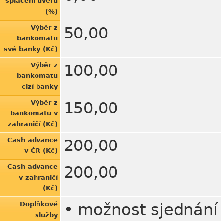
splacení úvěru
(%)
Výběr z
50,00
bankomatu
své banky (Kč)
Výběr z
100,00
bankomatu
cizí banky
Výběr z
150,00
bankomatu v
zahraničí (Kč)
Cash advance
200,00
v ČR (Kč)
Cash advance
200,00
v zahraničí
(Kč)
Doplňkové
• možnost sjednání
služby