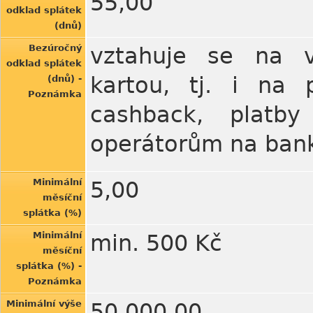
55,00
odklad splátek
(dnů)
Bezúročný
vztahuje se na v
odklad splátek
kartou, tj. i na
(dnů) -
Poznámka
cashback, platby
operátorům na ba
Minimální
5,00
měsíční
splátka (%)
Minimální
min. 500 Kč
měsíční
splátka (%) -
Poznámka
Minimální výše
50.000,00