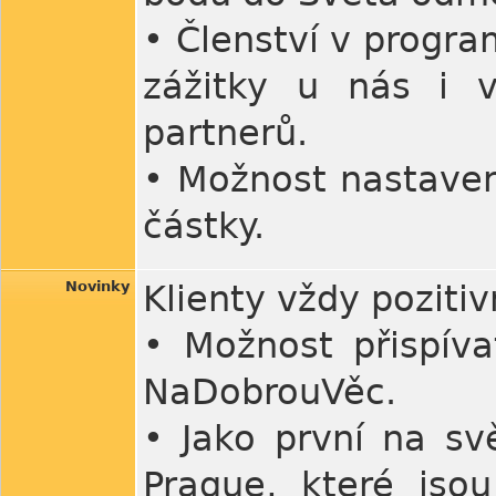
• Členství v program
zážitky u nás i 
partnerů.
• Možnost nastaven
částky.
Novinky
Klienty vždy pozit
• Možnost přispíva
NaDobrouVěc.
• Jako první na svě
Prague, které jso