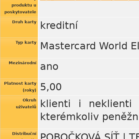
produktu u
poskytovatele
Druh karty
kreditní
Typ karty
Mastercard World El
Mezinárodní
ano
Platnost karty
5,00
(roky)
Okruh
klienti i neklient
uživatelů
kterémkoliv peněžn
Distribuční
POBOČKOVÁ SÍŤ | 