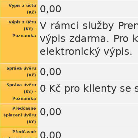
Výpis z účtu
0,00
(Kč)
Výpis z účtu
V rámci služby Prem
(Kč) -
výpis zdarma. Pro 
Poznámka
elektronický výpis.
Správa úvěru
0,00
(Kč)
Správa úvěru
0 Kč pro klienty se
(Kč) -
Poznámka
Předčasné
0,00
splacení úvěru
(Kč)
Předčasné
0,00