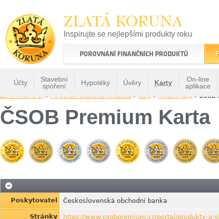
ZLATÁ KORUNA
Inspirujte se nejlepšími produkty roku
22 let tradice a kvality na finančním trhu
POROVNÁNÍ FINANČNÍCH PRODUKTŮ
F
Stavební
On-line
Účty
Hypotéky
Úvěry
Karty
spoření
aplikace
ZLATÁ KORUNA
»
Porovnání finančních produktů
»
Karty
»
Kreditní karty
» ČSOB P
ČSOB Premium Karta
Poskytovatel
Československá obchodní banka
Stránky
https://www.csobpremium.cz/portal/produkty-a-