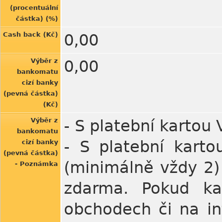
(procentuální
částka) (%)
Cash back (Kč)
0,00
Výběr z
0,00
bankomatu
cizí banky
(pevná částka)
(Kč)
Výběr z
- S platební kartou
bankomatu
- S platební kart
cizí banky
(pevná částka)
(minimálně vždy 2)
- Poznámka
zdarma. Pokud ka
obchodech či na in