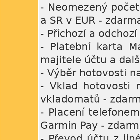
- Neomezený počet 
a SR v EUR - zdarm
- Příchozí a odchoz
- Platební karta M
majitele účtu a dal
- Výběr hotovosti 
- Vklad hotovosti 
vkladomatů - zdar
- Placení telefone
Garmin Pay - zdarm
- Převod účtu z ji