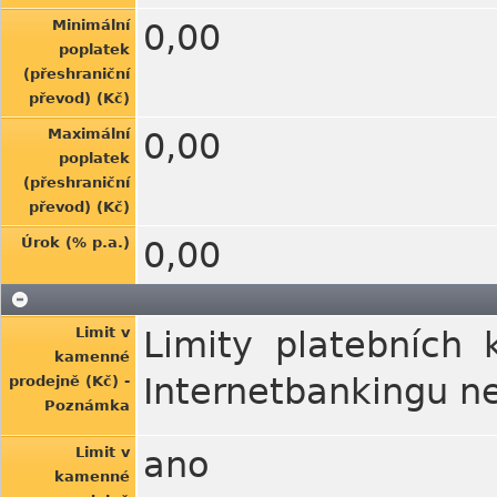
Minimální
0,00
poplatek
(přeshraniční
převod) (Kč)
Maximální
0,00
poplatek
(přeshraniční
převod) (Kč)
Úrok (% p.a.)
0,00
Limit v
Limity platebních 
kamenné
Internetbankingu n
prodejně (Kč) -
Poznámka
Limit v
ano
kamenné