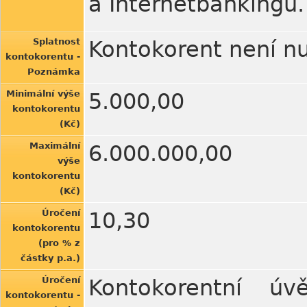
a Internetbankingu.
Splatnost
Kontokorent není nu
kontokorentu -
Poznámka
Minimální výše
5.000,00
kontokorentu
(Kč)
Maximální
6.000.000,00
výše
kontokorentu
(Kč)
Úročení
10,30
kontokorentu
(pro % z
částky p.a.)
Úročení
Kontokorentní ú
kontokorentu -