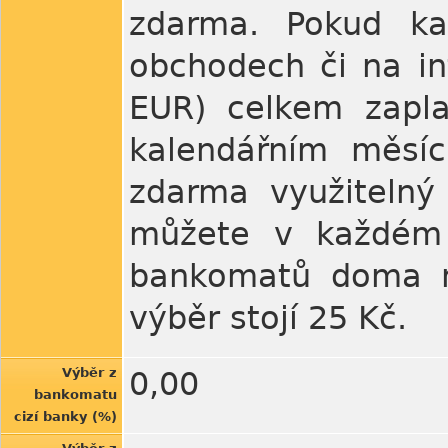
zdarma. Pokud ka
obchodech či na in
EUR) celkem zapl
kalendářním měsí
zdarma využitelný
můžete v každém 
bankomatů doma ne
výběr stojí 25 Kč.
Výběr z
0,00
bankomatu
cizí banky (%)