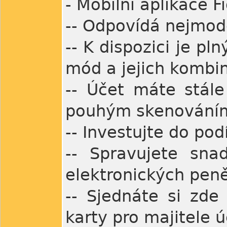
- Mobilní aplikace 
-- Odpovídá nejmo
-- K dispozici je pl
mód a jejich kombi
-- Účet máte stále
pouhým skenováním 
-- Investujte do pod
-- Spravujete snad
elektronických pen
-- Sjednáte si zde 
karty pro majitele ú