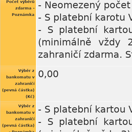
Počet výběrů
- Neomezený počet 
zdarma -
- S platební karotu
Poznámka
- S platební kart
(minimálně vždy 
zahraničí zdarma. St
Výběr z
0,00
bankomatu v
zahraničí
(pevná částka)
(Kč)
Výběr z
- S platební kartou
bankomatu v
- S platební kart
zahraničí
(pevná částka)
- Poznámka