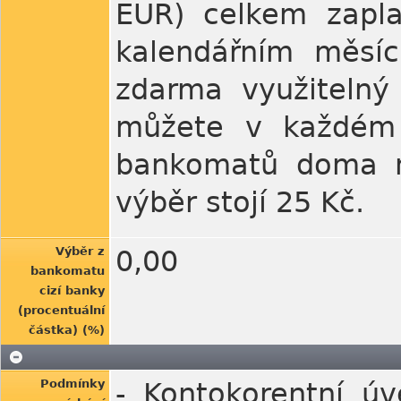
EUR) celkem zapl
kalendářním měsí
zdarma využitelný
můžete v každém 
bankomatů doma ne
výběr stojí 25 Kč.
Výběr z
0,00
bankomatu
cizí banky
(procentuální
částka) (%)
Podmínky
- Kontokorentní ú