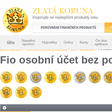
ZLATÁ KORUNA
Inspirujte se nejlepšími produkty roku
22 let tradice a kvality na finančním trhu
POROVNÁNÍ FINANČNÍCH PRODUKTŮ
F
Stavební
On-line
Účty
Hypotéky
Úvěry
Karty
spoření
aplikace
ZLATÁ KORUNA
»
Porovnání finančních produktů
»
Účty
»
Běžné účty
» Fio osobní
Fio osobní účet bez p