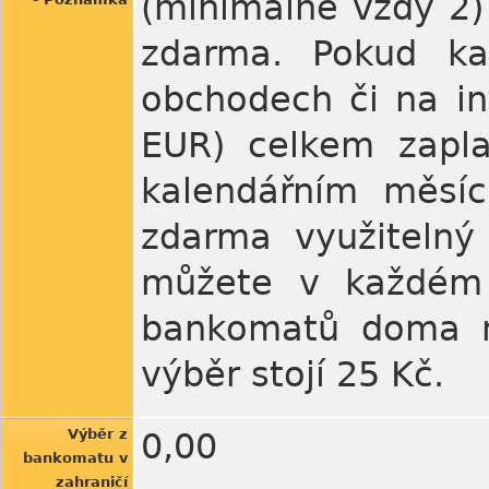
(minimálně vždy 2)
zdarma. Pokud ka
obchodech či na in
EUR) celkem zapl
kalendářním měsí
zdarma využitelný
můžete v každém 
bankomatů doma ne
výběr stojí 25 Kč.
Výběr z
0,00
bankomatu v
zahraničí