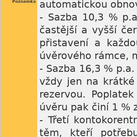
automatickou obnov
Poznámka
- Sazba 10,3 % p.a.
častější a vyšší če
přistavení a každ
úvěrového rámce, m
- Sazba 16,3 % p.a.
vždy jen na krátké
rezervou. Poplatek
úvěru pak činí 1 % 
- Třetí kontokorent
těm, kteří potřeb