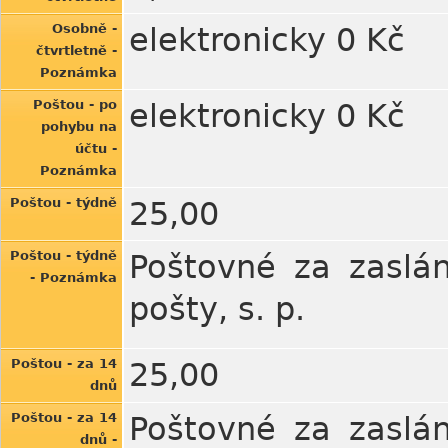
Osobně -
elektronicky 0 Kč
čtvrtletně -
Poznámka
Poštou - po
elektronicky 0 Kč
pohybu na
účtu -
Poznámka
Poštou - týdně
25,00
Poštou - týdně
Poštovné za zaslán
- Poznámka
pošty, s. p.
Poštou - za 14
25,00
dnů
Poštou - za 14
Poštovné za zaslán
dnů -