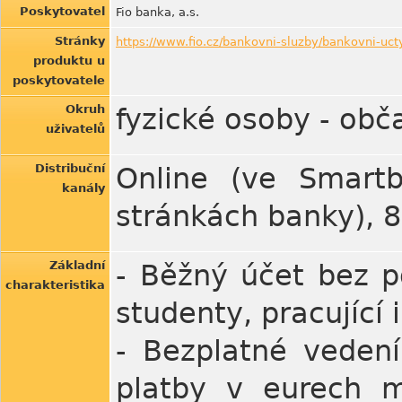
Poskytovatel
Fio banka, a.s.
Stránky
https://www.fio.cz/bankovni-sluzby/bankovni-uct
produktu u
poskytovatele
Okruh
fyzické osoby - obč
uživatelů
Distribuční
Online (ve Smartb
kanály
stránkách banky), 
Základní
- Běžný účet bez p
charakteristika
studenty, pracující 
- Bezplatné veden
platby v eurech m