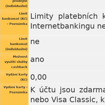
prodejně
(individuální)
Limit
Limity platebních 
bankomat (Kč)
Internetbankingu n
- Poznámka
Limit
ne
bankomat
(individuální)
Možnost
ano
využití služby
cashback
Vydání karty
0,00
(Kč)
Vydání karty -
K účtu jsou zdarma
Poznámka
nebo Visa Classic, 