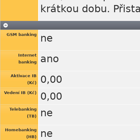
krátkou dobu. Přist
GSM banking
ne
Internet
ano
banking
Aktivace IB
0,00
(Kč)
Vedení IB (Kč)
0,00
Telebanking
ne
(TB)
Homebanking
ne
(HB)