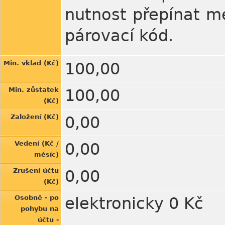
nutnost přepínat me
párovací kód.
Min. vklad (Kč)
100,00
Min. zůstatek
100,00
(Kč)
Založení (Kč)
0,00
Vedení (Kč /
0,00
měsíc)
Zrušení účtu
0,00
(Kč)
Osobně - po
elektronicky 0 Kč
pohybu na
účtu -