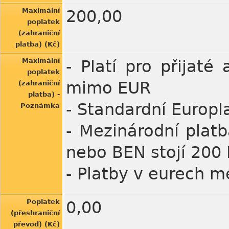
Maximální
200,00
poplatek
(zahraniční
platba) (Kč)
Maximální
- Platí pro přijat
poplatek
mimo EUR
(zahraniční
platba) -
- Standardní Europl
Poznámka
- Mezinárodní plat
nebo BEN stojí 200 
- Platby v eurech m
Poplatek
0,00
(přeshraniční
převod) (Kč)