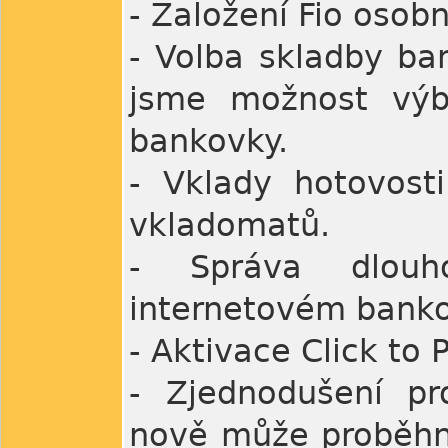
- Založení Fio osob
- Volba skladby ba
jsme možnost výb
bankovky.
- Vklady hotovosti
vkladomatů.
- Správa dlouho
internetovém banko
- Aktivace Click to
- Zjednodušení pr
nově může proběhn