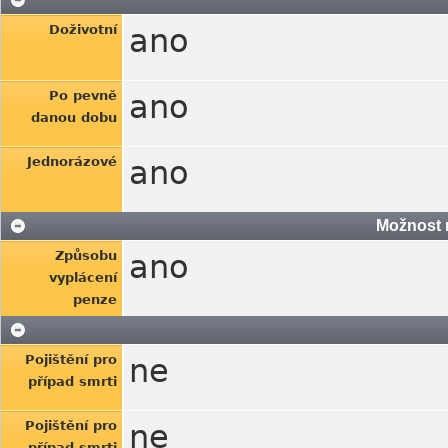
Doživotní
ano
Po pevně
ano
danou dobu
Jednorázové
ano
Možnost 
Způsobu
ano
vyplácení
penze
Pojištění pro
ne
případ smrti
Pojištění pro
ne
případ smrti