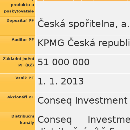
produktu u
poskytovatele
Depozitář PF
Česká spořitelna, a.
Auditor PF
KPMG Česká republik
Základní jmění
51 000 000
PF (Kč)
Vznik PF
1. 1. 2013
Akcionáři PF
Conseq Investment 
Distribuční
Conseq Investme
kanály