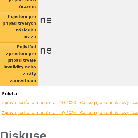
úrazem
Pojištění pro
ne
případ trvalých
následků
úrazu
Pojištění
ne
zproštění pro
případ trvalé
invalidity nebo
ztráty
zaměstnání
Příloha
Zpráva portfolio manažera - 4Q 2023 - Conseq globální akciový úča
Zpráva portfolio manažera - 4Q 2024 - Conseq globální akciový úča
Diskuse