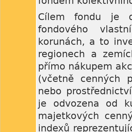
fondem kolektivního
Cílem fondu je d
fondového vlast
korunách, a to inv
regionech a zemích
přímo nákupem akci
(včetně cenných pa
nebo prostřednictví
je odvozena od ku
majetkových cennýc
indexů reprezentují