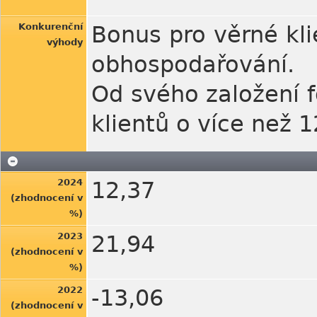
Konkurenční
Bonus pro věrné kli
výhody
obhospodařování.
Od svého založení f
klientů o více než 
2024
12,37
(zhodnocení v
%)
2023
21,94
(zhodnocení v
%)
2022
-13,06
(zhodnocení v