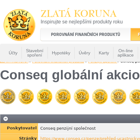
ZLATÁ KORUNA
Inspirujte se nejlepšími produkty roku
22 let tradice a kvality na finančním trhu
POROVNÁNÍ FINANČNÍCH PRODUKTŮ
F
Stavební
On-line
Účty
Hypotéky
Úvěry
Karty
spoření
aplikace
ZLATÁ KORUNA
»
Porovnání finančních produktů
»
Penzijni Sporeni
» Conseq glo
Conseq globální akcio
Poskytovatel
Conseq penzijní společnost
Stránky
https://www.conseq.cz/penze/prehled-ucastnicky