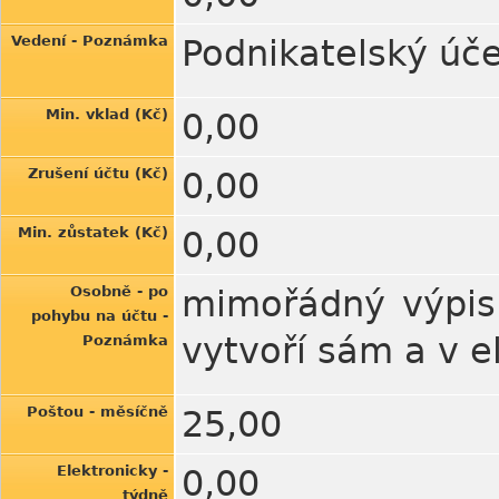
Vedení - Poznámka
Podnikatelský úč
Min. vklad (Kč)
0,00
Zrušení účtu (Kč)
0,00
Min. zůstatek (Kč)
0,00
Osobně - po
mimořádný výpis 
pohybu na účtu -
vytvoří sám a v e
Poznámka
Poštou - měsíčně
25,00
Elektronicky -
0,00
týdně