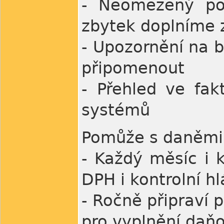
- Neomezený poč
zbytek doplníme 
- Upozornění na b
připomenout
- Přehled ve fak
systémů
Pomůže s daněmi
- Každý měsíc i k
DPH i kontrolní hl
- Ročně připraví 
pro vyplnění daň