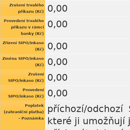
Zrušení trvalého
0,00
příkazu (Kč)
Provedení trvalého
0,00
příkazu v rámci
banky (Kč)
Zřízení SIPO/inkaso
0,00
(Kč)
Změna SIPO/inkaso
0,00
(Kč)
Zrušení
0,00
SIPO/inkaso (Kč)
Provedení
0,00
SIPO/inkaso (Kč)
Poplatek
příchozí/odchoz
(zahraniční platba)
které ji umožňují
- Poznámka