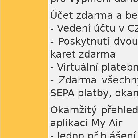
Účet zdarma a b
- Vedení účtu v 
- Poskytnutí dvo
karet zdarma
- Virtuální plateb
- Zdarma všechny
SEPA platby, okam
Okamžitý přehled 
aplikaci My Air
- Jedno přihlášení