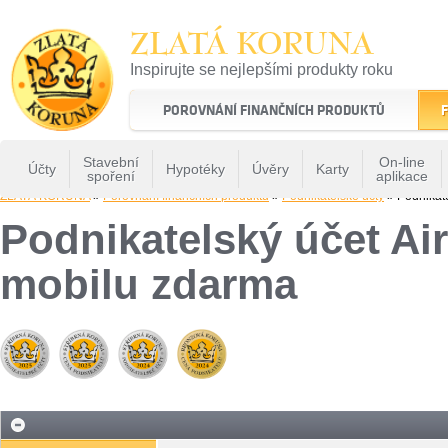
ZLATÁ KORUNA
Inspirujte se nejlepšími produkty roku
22 let tradice a kvality na finančním trhu
POROVNÁNÍ FINANČNÍCH PRODUKTŮ
F
Stavební
On-line
Účty
Hypotéky
Úvěry
Karty
spoření
aplikace
ZLATÁ KORUNA
»
Porovnání finančních produktů
»
Podnikatelské účty
» Podnikate
Podnikatelský účet Air
mobilu zdarma