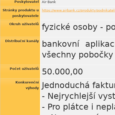
Poskytovatel
Air Bank
Stránky produktu u
https://www.airbank.cz/produkty/podnikatel
poskytovatele
Okruh uživatelů
fyzické osoby - po
Distribuční kanály
bankovní aplika
všechny pobočky 
Počet uživatelů
50.000,00
Konkurenční
Jednoduchá faktu
výhody
- Nejrychlejší vys
- Pro plátce i ne