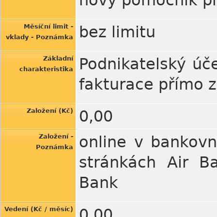
nový pomocník pro
Měsíční limit -
bez limitu
vklady - Poznámka
Základní
Podnikatelský úč
charakteristika
fakturace přímo 
Založení (Kč)
0,00
Založení -
online v bankovn
Poznámka
stránkách Air B
Bank
Vedení (Kč / měsíc)
0,00