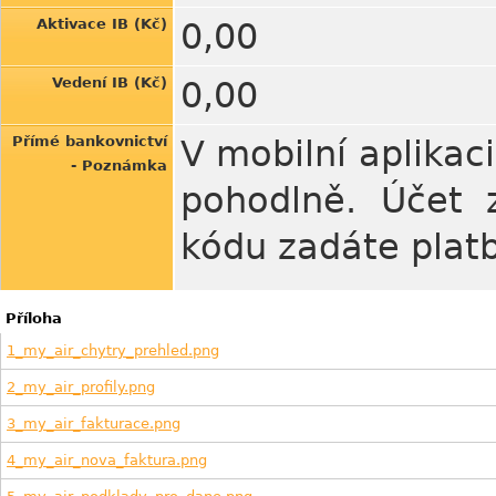
Aktivace IB (Kč)
0,00
Vedení IB (Kč)
0,00
Přímé bankovnictví
V mobilní aplikac
- Poznámka
pohodlně. Účet 
kódu zadáte plat
Příloha
1_my_air_chytry_prehled.png
2_my_air_profily.png
3_my_air_fakturace.png
4_my_air_nova_faktura.png