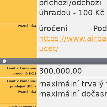
příchozí/odchoz
úhradou - 100 Kč
Poznámka
úročení Pod
https://www.airba
ucet/
Limit v kamenné
300.000,00
prodejně (Kč)
Limit v kamenné
maximální trvalý 
prodejně (Kč) -
maximální dočasn
Poznámka
Limit bankomat