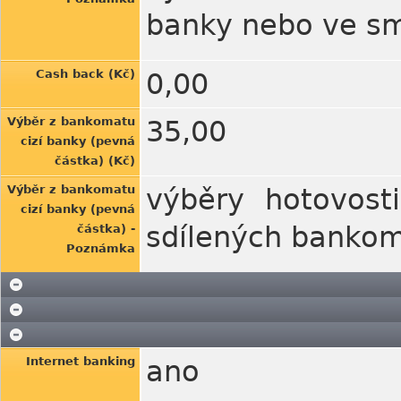
banky nebo ve s
Cash back (Kč)
0,00
Výběr z bankomatu
35,00
cizí banky (pevná
částka) (Kč)
Výběr z bankomatu
výběry hotovost
cizí banky (pevná
sdílených bankom
částka) -
Poznámka
Internet banking
ano