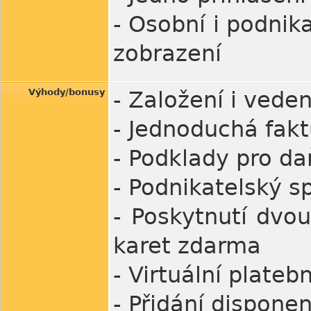
- Osobní i podnik
zobrazení
Výhody/bonusy
- Založení i ved
- Jednoduchá fak
- Podklady pro da
- Podnikatelský 
- Poskytnutí dvo
karet zdarma
- Virtuální plateb
- Přidání dispone