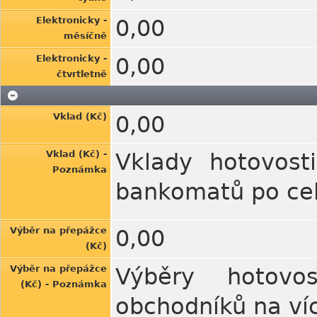
Elektronicky -
0,00
měsíčně
Elektronicky -
0,00
čtvrtletně
Vklad (Kč)
0,00
Vklad (Kč) -
Vklady hotovost
Poznámka
bankomatů po ce
Výběr na přepážce
0,00
(Kč)
Výběr na přepážce
Výběry hotovo
(Kč) - Poznámka
obchodníků na ví