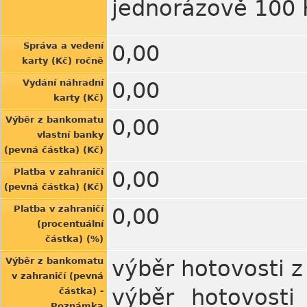
jednorázově 100 
Správa a vedení
0,00
karty (Kč) ročně
Vydání náhradní
0,00
karty (Kč)
Výběr z bankomatu
0,00
vlastní banky
(pevná částka) (Kč)
Platba v zahraničí
0,00
(pevná částka) (Kč)
Platba v zahraničí
0,00
(procentuální
částka) (%)
Výběr z bankomatu
výběr hotovosti 
v zahraničí (pevná
výběr hotovost
částka) -
Poznámka