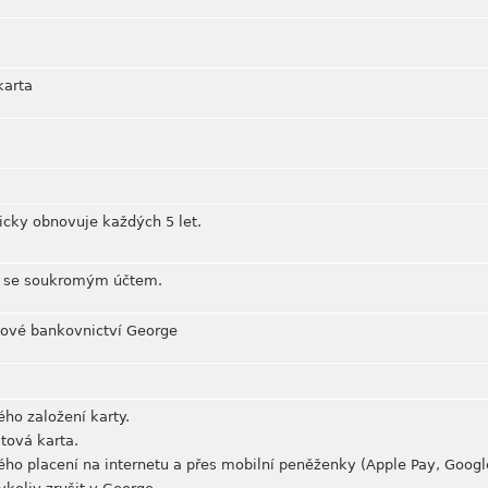
karta
icky obnovuje každých 5 let.
ČS se soukromým účtem.
etové bankovnictví George
ho založení karty.
tová karta.
ho placení na internetu a přes mobilní peněženky (Apple Pay, Google