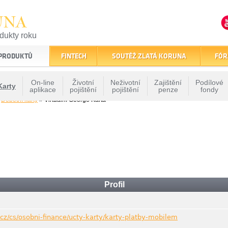
UNA
odukty roku
finančním trhu
 PRODUKTŮ
FINTECH
SOUTĚŽ ZLATÁ KORUNA
FÓR
On-line
Životní
Neživotní
Zajištění
Podílové
Karty
aplikace
pojištění
pojištění
penze
fondy
»
Debetní karty
» Virtuální George Karta
Profil
.cz/cs/osobni-finance/ucty-karty/karty-platby-mobilem