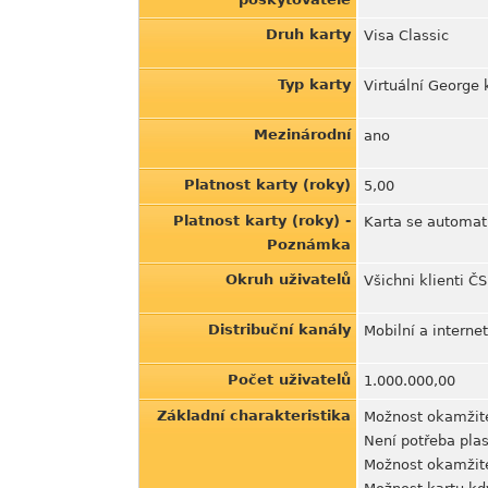
Druh karty
Visa Classic
Typ karty
Virtuální George 
Mezinárodní
ano
Platnost karty (roky)
5,00
Platnost karty (roky) -
Karta se automat
Poznámka
Okruh uživatelů
Všichni klienti 
Distribuční kanály
Mobilní a intern
Počet uživatelů
1.000.000,00
Základní charakteristika
Možnost okamžité
Není potřeba plas
Možnost okamžité