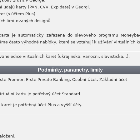
koliv zrušit v George.
 údajů karty (PAN, CVV, Exp.date) v Georgi.
et (s účtem Plus)
ích limitovaných designů
 karta je automaticky zařazena do slevového programu Moneybac
e často výhodné nabídky, které se vztahují k užívání virtuálních ka
ané edice virtuálních karet (ukrajinská, vánoční, slávistická...).
Podmínky, parametry, limity
rste Premier, Erste Private Banking, Osobní Účet, Základní účet
irtuální kartu je potřebný účet Standard.
 karet je potřebný účet Plus a vyšší účty.
aložení.