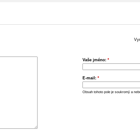
Vym
Vaše jméno:
*
E-mail:
*
Obsah tohoto pole je soukromý a neb