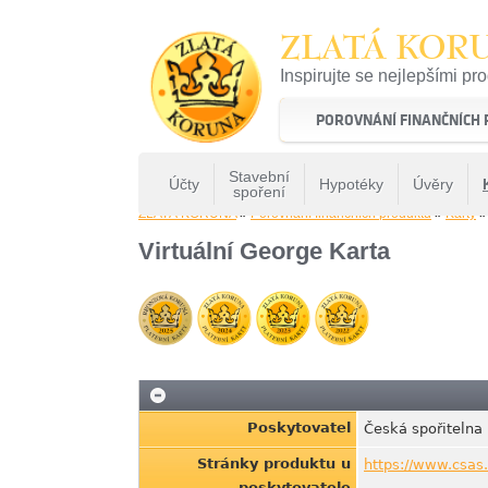
ZLATÁ KOR
Inspirujte se nejlepšími pr
22 let tradice a kvality na 
POROVNÁNÍ FINANČNÍCH
Stavební
Účty
Hypotéky
Úvěry
spoření
ZLATÁ KORUNA
»
Porovnání finančních produktů
»
Karty
Virtuální George Karta
Poskytovatel
Česká spořitelna
Stránky produktu u
https://www.csas
poskytovatele