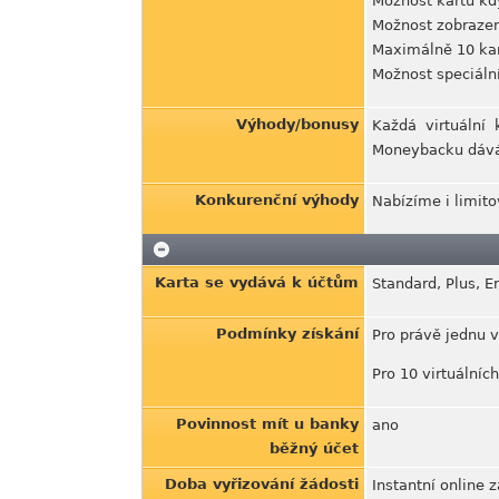
Možnost kartu kdy
Možnost zobrazení
Maximálně 10 kar
Možnost speciáln
Výhody/bonusy
Každá virtuální
Moneybacku dávám
Konkurenční výhody
Nabízíme i limitov
Karta se vydává k účtům
Standard, Plus, E
Podmínky získání
Pro právě jednu v
Pro 10 virtuálních
Povinnost mít u banky
ano
běžný účet
Doba vyřizování žádosti
Instantní online z