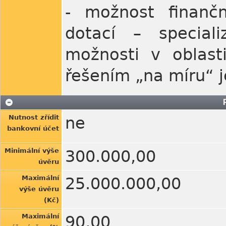
- možnost finančn
dotací – specia
možnosti v oblast
řešením „na míru“ je
Nutnost zřídit
ne
bankovní účet
Minimální výše
300.000,00
úvěru
Maximální
25.000.000,00
výše úvěru
(Kč)
Maximální
90,00