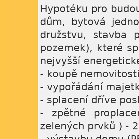
Hypotéku pro budouc
dům, bytová jedno
družstvu, stavba p
pozemek), které sp
nejvyšší energetick
- koupě nemovitosti
- vypořádání majet
- splacení dříve po
- zpětné proplace
zelených prvků ) - 