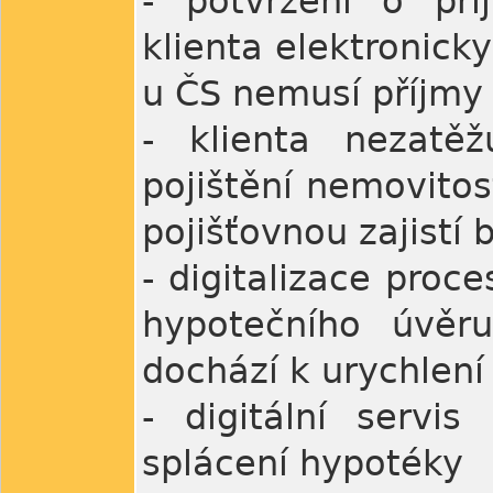
- potvrzení o př
klienta elektronick
u ČS nemusí příjmy
- klienta nezatě
pojištění nemovitos
pojišťovnou zajistí
- digitalizace proc
hypotečního úvěru
dochází k urychlení
- digitální servi
splácení hypotéky