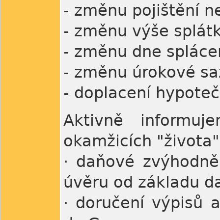
- změnu pojištění n
- změnu výše splát
- změnu dne spláce
- změnu úrokové sa
- doplacení hypote
Aktivně informuj
okamžicích "života
· daňové zvýhodně
úvěru od základu d
· doručení výpisů 