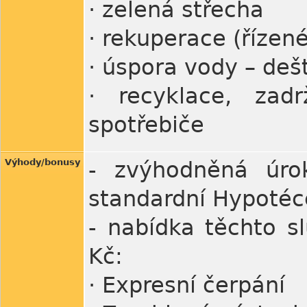
· zelená střecha
· rekuperace (řízené
· úspora vody – deš
· recyklace, zad
spotřebiče
Výhody/bonusy
- zvýhodněná úro
standardní Hypotéc
- nabídka těchto s
Kč:
· Expresní čerpání