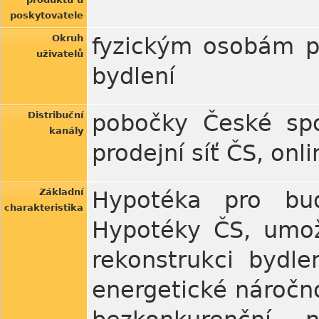
poskytovatele
Okruh
fyzickým osobám pr
uživatelů
bydlení
Distribuční
pobočky České spoř
kanály
prodejní síť ČS, onli
Základní
Hypotéka pro bud
charakteristika
Hypotéky ČS, umož
rekonstrukci bydle
energetické náročno