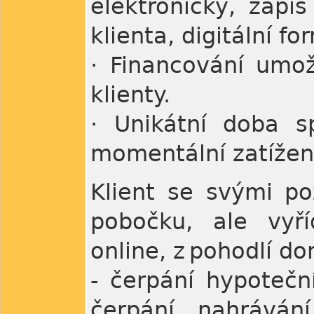
elektronicky, zápi
klienta, digitální f
· Financování umo
klienty.
· Unikátní doba sp
momentální zatížen
Klient se svými p
pobočku, ale vyří
online, z pohodlí d
- čerpání hypotečn
čerpání, nahráván