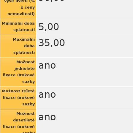
výše úvěru (%
z ceny
nemovitosti)
Minimální doba
5,00
splatnosti
Maximální
35,00
doba
splatnosti
Možnost
ano
jednoleté
fixace úrokové
sazby
Možnost tříleté
ano
fixace úrokové
sazby
Možnost
ano
desetileté
fixace úrokové