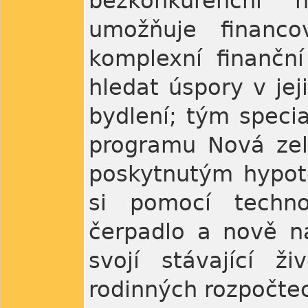
bezkonkurenční 
umožňuje financo
komplexní finančn
hledat úspory v jej
bydlení; tým specia
programu Nová zele
poskytnutým hypote
si pomocí technol
čerpadlo a nově na
svojí stávající ž
rodinných rozpočte