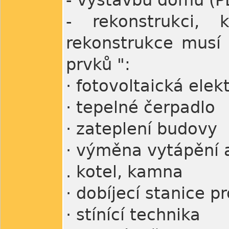
- výstavbu domu (PE
- rekonstrukci,
rekonstrukce musí 
prvků ":
· fotovoltaická elek
· tepelné čerpadlo
· zateplení budovy
· výměna vytápění a
. kotel, kamna
· dobíjecí stanice p
· stínící technika