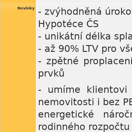
Novinky
- zvýhodněná úrokov
Hypotéce ČS
- unikátní délka spla
- až 90% LTV pro vš
- zpětné proplacení
prvků
- umíme klientovi 
nemovitosti i bez P
energetické náro
rodinného rozpočtu