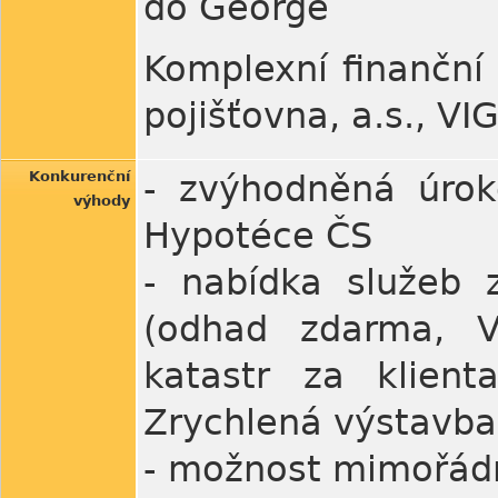
do George
Komplexní finanční 
pojišťovna, a.s., VI
Konkurenční
- zvýhodněná úrok
výhody
Hypotéce ČS
- nabídka služeb 
(odhad zdarma, Va
katastr za klient
Zrychlená výstavba
- možnost mimořádn