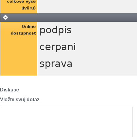
celkové výše
úvěru)
Online
podpis
dostupnost
cerpani
sprava
Diskuse
Vložte svůj dotaz