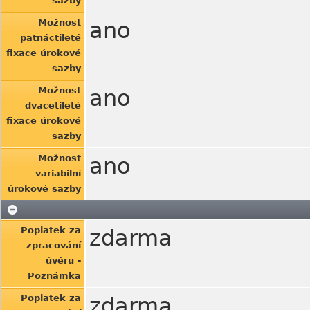
sazby
Možnost
ano
patnáctileté
fixace úrokové
sazby
Možnost
ano
dvacetileté
fixace úrokové
sazby
Možnost
ano
variabilní
úrokové sazby
Poplatek za
zdarma
zpracování
úvěru -
Poznámka
Poplatek za
zdarma