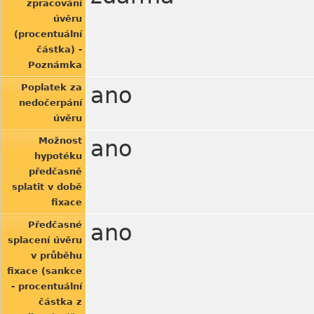
zpracování
úvěru
(procentuální
částka) -
Poznámka
Poplatek za
ano
nedočerpání
úvěru
Možnost
ano
hypotéku
předčasně
splatit v době
fixace
Předčasné
ano
splacení úvěru
v průběhu
fixace (sankce
- procentuální
částka z