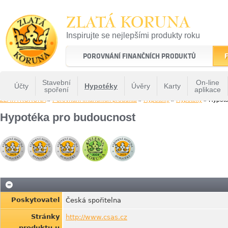
ZLATÁ KORUNA
Inspirujte se nejlepšími produkty roku
22 let tradice a kvality na finančním trhu
POROVNÁNÍ FINANČNÍCH PRODUKTŮ
F
Stavební
On-line
Účty
Hypotéky
Úvěry
Karty
spoření
aplikace
ZLATÁ KORUNA
»
Porovnání finančních produktů
»
Hypotéky
»
Hypotéky
» Hypoté
Hypotéka pro budoucnost
Poskytovatel
Česká spořitelna
Stránky
http://www.csas.cz
produktu u