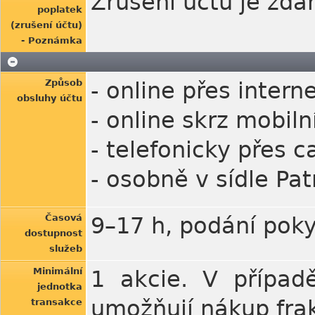
Zrušení účtu je zd
poplatek
(zrušení účtu)
- Poznámka
Způsob
- online přes inter
obsluhy účtu
- online skrz mobiln
- telefonicky přes 
- osobně v sídle Pat
Časová
9–17 h, podání pok
dostupnost
služeb
Minimální
1 akcie. V případě
jednotka
umožňují nákup frak
transakce