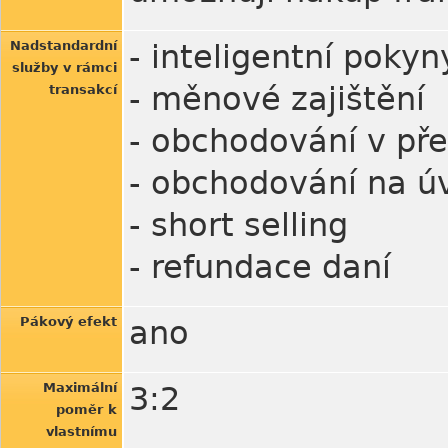
Nadstandardní
- inteligentní pokyn
služby v rámci
- měnové zajištění
transakcí
- obchodování v pře
- obchodování na ú
- short selling
- refundace daní
Pákový efekt
ano
Maximální
3:2
poměr k
vlastnímu