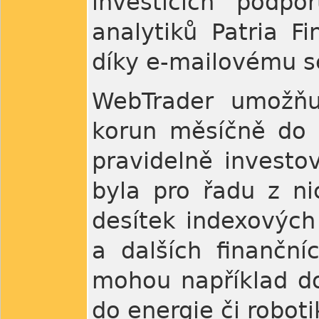
investicích podpo
analytiků Patria F
díky e-mailovému s
WebTrader umožňuj
korun měsíčně do 
pravidelně investov
byla pro řadu z ni
desítek indexových 
a dalších finanční
mohou například d
do energie či roboti