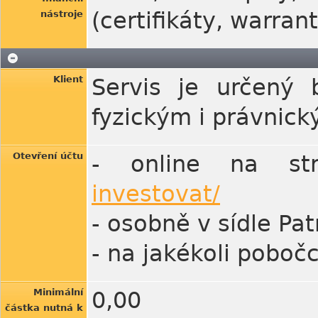
(certifikáty, warran
nástroje
Klient
Servis je určený 
fyzickým i právnic
Otevření účtu
- online na s
investovat/
- osobně v sídle Pat
- na jakékoli pobo
Minimální
0,00
částka nutná k