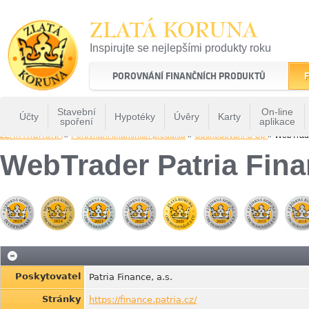
ZLATÁ KORUNA
Inspirujte se nejlepšími produkty roku
22 let tradice a kvality na finančním trhu
POROVNÁNÍ FINANČNÍCH PRODUKTŮ
F
Stavební
On-line
Účty
Hypotéky
Úvěry
Karty
spoření
aplikace
ZLATÁ KORUNA
»
Porovnání finančních produktů
»
Obchodovani S Cp
» WebTrade
WebTrader Patria Fin
Poskytovatel
Patria Finance, a.s.
Stránky
https://finance.patria.cz/