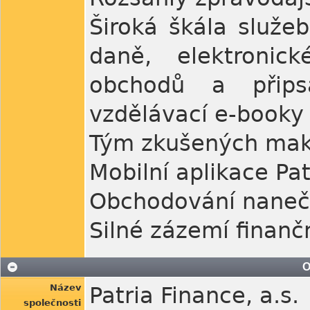
Široká škála služe
daně, elektronic
obchodů a přips
vzdělávací e-booky 
Tým zkušených mak
Mobilní aplikace Pa
Obchodování naneči
Silné zázemí finan
O
Název
Patria Finance, a.s.
společnosti