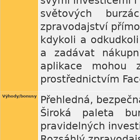
svými investicemi i
světových burzá
zpravodajství přímo
kdykoli a odkudkoli 
a zadávat nákupní
aplikace mohou z
prostřednictvím Fac
Výhody/bonusy
Přehledná, bezpečná
Široká paleta bu
pravidelných invest
Rozsáhlý zpravodajs