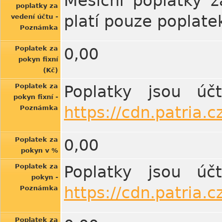
Měsíční poplatky z
poplatky za
platí pouze poplate
vedení účtu -
Poznámka
Poplatek za
0,00
pokyn fixní
(Kč)
Poplatek za
Poplatky jsou úč
pokyn fixní -
https://cdn.patria.
Poznámka
Poplatek za
0,00
pokyn v %
Poplatek za
Poplatky jsou úč
pokyn -
https://cdn.patria.
Poznámka
Poplatek za