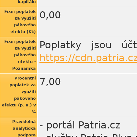
kapitálu
Fixní poplatek
0,00
za využití
pákového
efektu (Kč)
Fixní poplatek
Poplatky jsou úč
za využití
https://cdn.patria.
pákového
efektu -
Poznámka
Procentní
7,00
poplatek za
využití
pákového
efektu (p. a.) v
%
Pravidelná
- portál Patria.cz
analytická
podpora