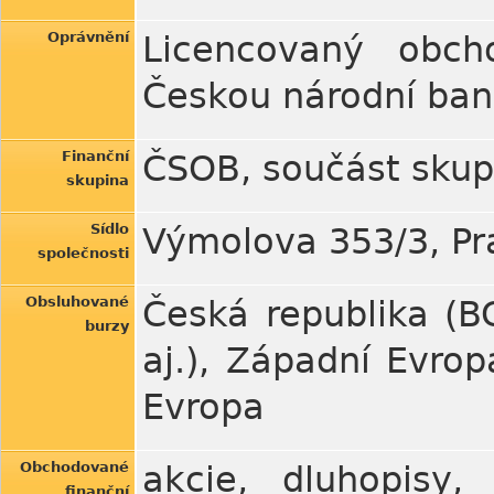
Oprávnění
Licencovaný obch
Českou národní ba
Finanční
ČSOB, součást skup
skupina
Sídlo
Výmolova 353/3, Pr
společnosti
Obsluhované
Česká republika (B
burzy
aj.), Západní Evrop
Evropa
Obchodované
akcie, dluhopisy,
finanční