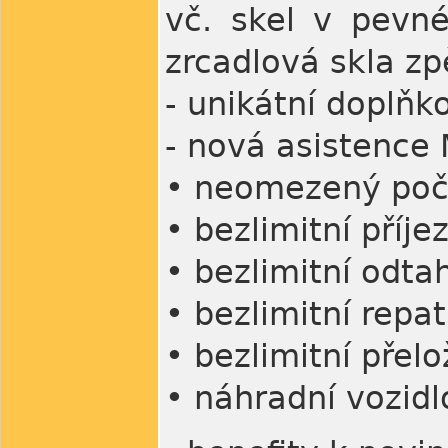
vč. skel v pevn
zrcadlová skla zp
- unikátní doplň
- nová asistence 
• neomezený poče
• bezlimitní příj
• bezlimitní odta
• bezlimitní repa
• bezlimitní přel
• náhradní vozidl