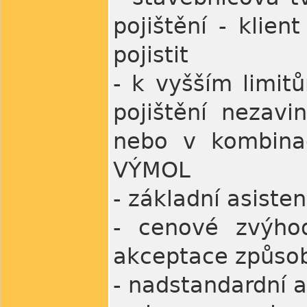
pojištění - klien
pojistit
- k vyšším limit
pojištění nezavi
nebo v kombinac
VÝMOL
- základní asiste
- cenové zvýhod
akceptace způsob
- nadstandardní 