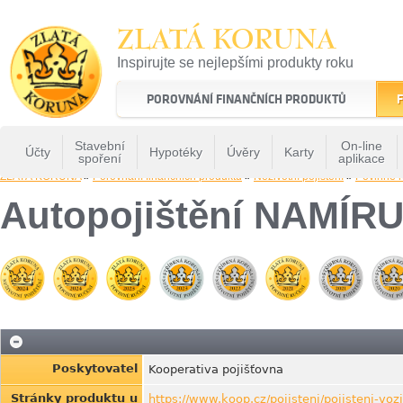
ZLATÁ KORUNA
Inspirujte se nejlepšími produkty roku
22 let tradice a kvality na finančním trhu
POROVNÁNÍ FINANČNÍCH PRODUKTŮ
F
Stavební
On-line
Účty
Hypotéky
Úvěry
Karty
spoření
aplikace
ZLATÁ KORUNA
»
Porovnání finančních produktů
»
Neživotní pojištění
»
Povinné r
Autopojištění NAMÍR
Poskytovatel
Kooperativa pojišťovna
Stránky produktu u
https://www.koop.cz/pojisteni/pojisteni-voz