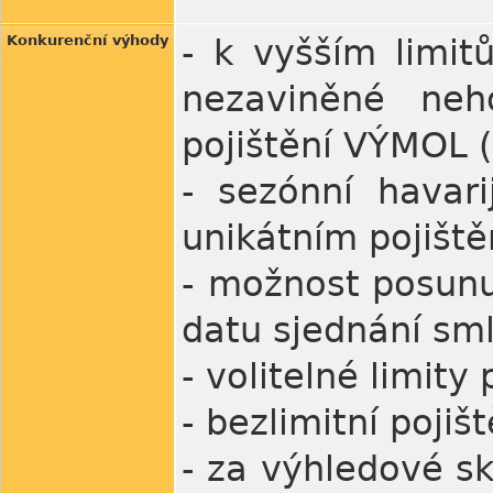
Konkurenční výhody
- k vyšším limi
nezaviněné neho
pojištění VÝMOL (
- sezónní havari
unikátním pojiště
- možnost posunut
datu sjednání sm
- volitelné limity
- bezlimitní pojiš
- za výhledové s