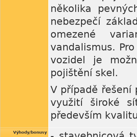
několika pevnýc
nebezpečí zákla
omezené varian
vandalismus. Pro
vozidel je možn
pojištění skel.
V případě řešení
využití široké s
především kvalitu
Výhody/bonusy
- stavebnicová t