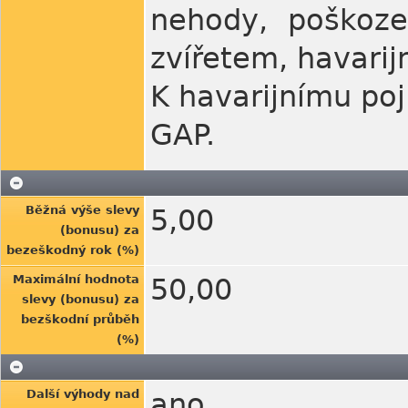
nehody, poškoze
zvířetem, havarij
K havarijnímu poj
GAP.
Běžná výše slevy
5,00
(bonusu) za
bezeškodný rok (%)
Maximální hodnota
50,00
slevy (bonusu) za
bezškodní průběh
(%)
Další výhody nad
ano