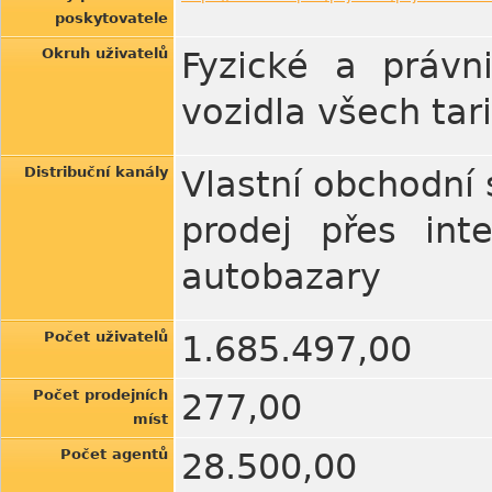
poskytovatele
Okruh uživatelů
Fyzické a právn
vozidla všech tari
Distribuční kanály
Vlastní obchodní s
prodej přes int
autobazary
Počet uživatelů
1.685.497,00
Počet prodejních
277,00
míst
Počet agentů
28.500,00