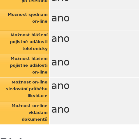
po telefonu
Možnost sjednání
ano
on-line
Možnost hlášení
ano
pojistné události
telefonicky
Možnost hlášení
ano
pojistné události
on-line
Možnost on-line
ano
sledování průběhu
likvidace
Možnost on-line
ano
vkládání
dokumentů