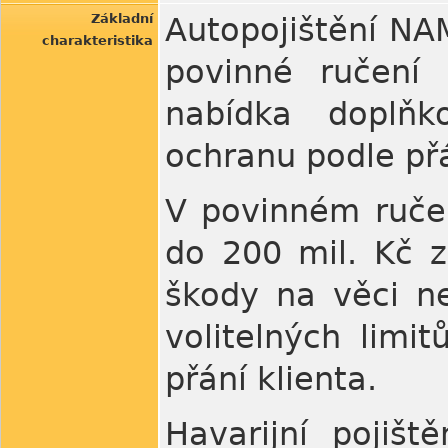
Základní
Autopojištění NA
charakteristika
povinné ručení 
nabídka doplňko
ochranu podle přá
V povinném ručen
do 200 mil. Kč 
škody na věci n
volitelných limi
přání klienta.
Havarijní pojiš