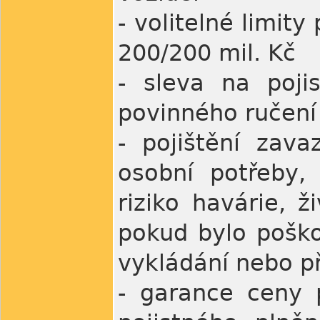
- volitelné limit
200/200 mil. Kč
- sleva na poji
povinného ručení 
- pojištění zav
osobní potřeby,
riziko havárie, ž
pokud bylo poško
vykládání nebo př
- garance ceny 