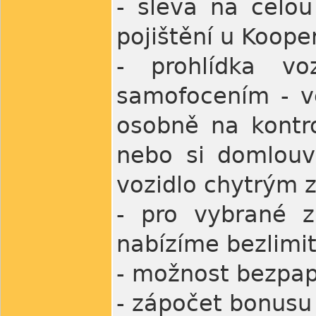
- sleva na celou
pojištění u Koope
- prohlídka vo
samofocením - ve
osobně na kontro
nebo si domlouv
vozidlo chytrým z
- pro vybrané z
nabízíme bezlimit
- možnost bezpap
- zápočet bonusu