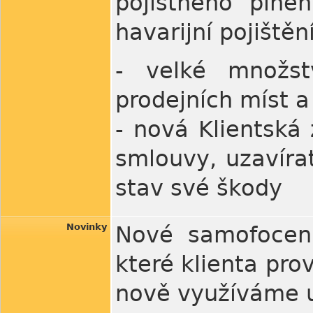
pojistného plně
havarijní pojiště
- velké množst
prodejních míst a
- nová Klientská
smlouvy, uzavírat
stav své škody
Novinky
Nové samofocení 
které klienta pr
nově využíváme u