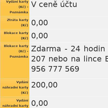
Vydání karty
V ceně účtu
(Kč) -
Poznámka
Ztráta karty
0,00
(Kč)
Blokace karty
0,00
(Kč)
Blokace karty
Zdarma - 24 hodin 
(Kč) -
207 nebo na lince E
Poznámka
956 777 569
Vydání
200,00
náhradní karty
(Kč)
Vydání
0,00
náhradní karty