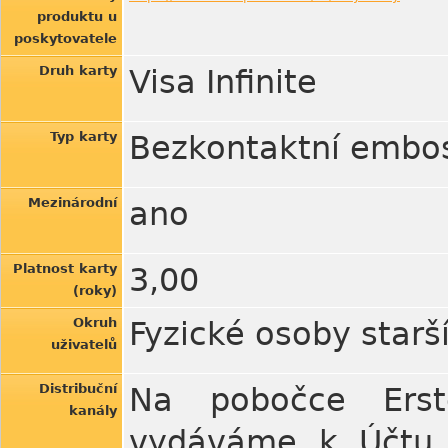
produktu u
poskytovatele
Druh karty
Visa Infinite
Typ karty
Bezkontaktní embos
Mezinárodní
ano
Platnost karty
3,00
(roky)
Okruh
Fyzické osoby starší
uživatelů
Distribuční
Na pobočce Erste
kanály
vydáváme k Účtu P