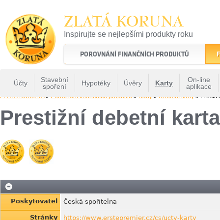
ZLATÁ KORUNA
Inspirujte se nejlepšími produkty roku
22 let tradice a kvality na finančním trhu
POROVNÁNÍ FINANČNÍCH PRODUKTŮ
F
Stavební
On-line
Účty
Hypotéky
Úvěry
Karty
spoření
aplikace
ZLATÁ KORUNA
»
Porovnání finančních produktů
»
Karty
»
Debetní karty
» Prestiž
Prestižní debetní kart
Poskytovatel
Česká spořitelna
Stránky
https://www.erstepremier.cz/cs/ucty-karty