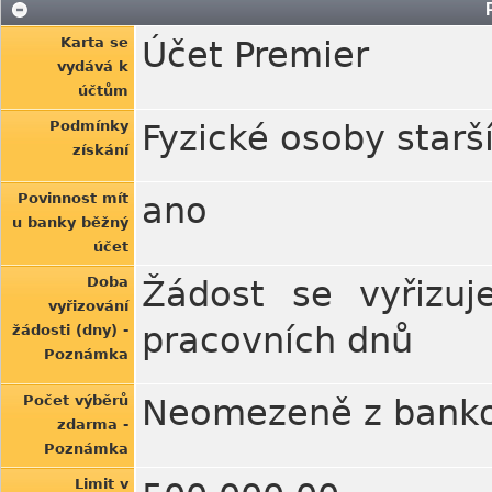
Karta se
Účet Premier
vydává k
účtům
Podmínky
Fyzické osoby starší
získání
Povinnost mít
ano
u banky běžný
účet
Doba
Žádost se vyřizuj
vyřizování
pracovních dnů
žádosti (dny) -
Poznámka
Počet výběrů
Neomezeně z banko
zdarma -
Poznámka
Limit v