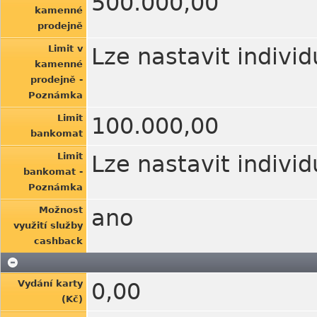
500.000,00
kamenné
prodejně
Limit v
Lze nastavit indivi
kamenné
prodejně -
Poznámka
Limit
100.000,00
bankomat
Limit
Lze nastavit indivi
bankomat -
Poznámka
Možnost
ano
využití služby
cashback
Vydání karty
0,00
(Kč)