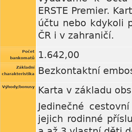
ERSTE Premier. Kart
účtu nebo kdykoli p
ČR i v zahraničí.
Počet
1.642,00
bankomatů
Základní
Bezkontaktní embos
charakteristika
Výhody/bonusy
Karta v základu obs
Jedinečné cestovní 
jejich rodinné přís
a až 3 vlastní děti d