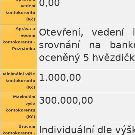
0,00
vedení
kontokorentu
(Kč)
Správa a
Otevření, vedení
vedení
srovnání na banko
kontokorentu -
Poznámka
oceněný 5 hvězdič
Minimální výše
1.000,00
kontokorentu
(Kč)
Maximální
300.000,00
výše
kontokorentu
(Kč)
Úročení
Individuální dle vý
kontokorentu -