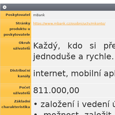
Poskytovatel
mBank
Stránky
https://www.mbank.cz/osobni/ucty/mkonto/
produktu u
poskytovatele
Okruh
Každý, kdo si př
uživatelů
jednoduše a rychle.
Distribuční
internet, mobilní a
kanály
Počet
811.000,00
uživatelů
Základní
• založení i vedení
charakteristika