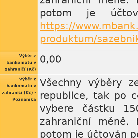
zahraniční měně. 
potom je účto
https://www.mbank.
produktum/sazebnik
Výběr z
0,00
bankomatu v
zahraničí (Kč)
Výběr z
Všechny výběry ze
bankomatu v
republice, tak po 
zahraničí (Kč) -
Poznámka
vybere částku 150
zahraniční měně. 
potom je účtován po