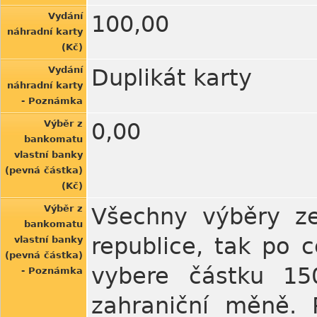
Vydání
100,00
náhradní karty
(Kč)
Vydání
Duplikát karty
náhradní karty
- Poznámka
Výběr z
0,00
bankomatu
vlastní banky
(pevná částka)
(Kč)
Výběr z
Všechny výběry ze
bankomatu
republice, tak po 
vlastní banky
(pevná částka)
vybere částku 150
- Poznámka
zahraniční měně. 