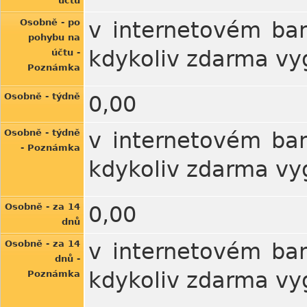
účtu
Osobně - po
v internetovém ban
pohybu na
kdykoliv zdarma vy
účtu -
Poznámka
Osobně - týdně
0,00
Osobně - týdně
v internetovém ban
- Poznámka
kdykoliv zdarma vy
Osobně - za 14
0,00
dnů
Osobně - za 14
v internetovém ban
dnů -
kdykoliv zdarma vy
Poznámka