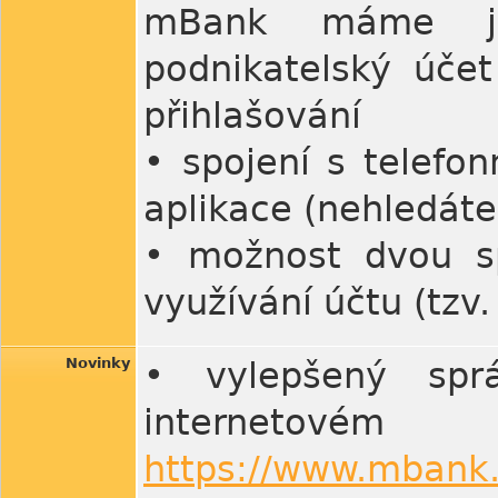
mBank máme jed
podnikatelský účet
přihlašování
• spojení s telefon
aplikace (nehledát
• možnost dvou sp
využívání účtu (tzv.
Novinky
• vylepšený sprá
internet
https://www.mbank.