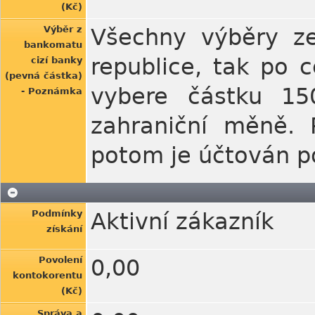
(Kč)
Výběr z
Všechny výběry ze
bankomatu
republice, tak po 
cizí banky
(pevná částka)
vybere částku 150
- Poznámka
zahraniční měně. 
potom je účtován po
Podmínky
Aktivní zákazník
získání
Povolení
0,00
kontokorentu
(Kč)
Správa a