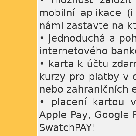
• možnost založit 
mobilní aplikace (
námi zastavte na kt
• jednoduchá a poh
internetového bank
• karta k účtu zda
kurzy pro platby v 
nebo zahraničních 
• placení kartou v
Apple Pay, Google P
SwatchPAY!