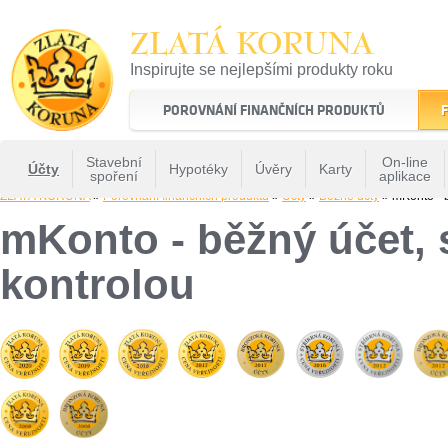
ZLATÁ KORUNA
Inspirujte se nejlepšími produkty roku
22 let tradice a kvality na finančním trhu
POROVNÁNÍ FINANČNÍCH PRODUKTŮ
F
Stavební
On-line
Účty
Hypotéky
Úvěry
Karty
spoření
aplikace
ZLATÁ KORUNA
»
Porovnání finančních produktů
»
Účty
»
Běžné účty
» mKonto - b
mKonto - běžný účet, 
kontrolou