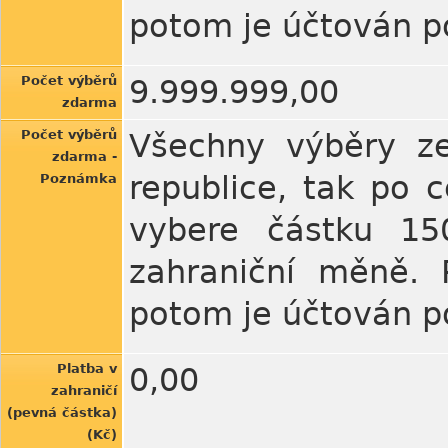
potom je účtován po
Počet výběrů
9.999.999,00
zdarma
Počet výběrů
Všechny výběry ze
zdarma -
republice, tak po 
Poznámka
vybere částku 150
zahraniční měně. 
potom je účtován po
Platba v
0,00
zahraničí
(pevná částka)
(Kč)