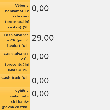
Výběr z
0,00
bankomatu v
zahraničí
(procentuální
částka) (%)
Cash advance
29,00
v ČR (pevná
částka) (Kč)
Cash advance
0,00
v ČR
(procentuální
částka) (%)
Cash back (Kč)
0,00
Výběr z
0,00
bankomatu
cizí banky
(pevná částka)