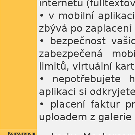
internetu (fulltexto
• v mobilní aplikac
zbývá po zaplacení
• bezpečnost vašic
zabezpečená mobil
limitů, virtuální ka
• nepotřebujete h
aplikaci si odkryjet
• placení faktur p
uploadem z galerie
Konkurenční