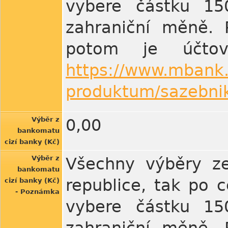
vybere částku 150
zahraniční měně. 
potom je účto
https://www.mbank.
produktum/sazebnik
Výběr z
0,00
bankomatu
cizí banky (Kč)
Výběr z
Všechny výběry ze
bankomatu
republice, tak po 
cizí banky (Kč)
- Poznámka
vybere částku 150