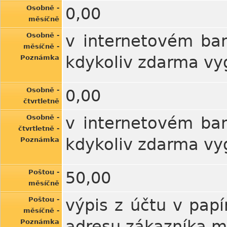
Osobně -
0,00
měsíčně
Osobně -
v internetovém ban
měsíčně -
kdykoliv zdarma vy
Poznámka
Osobně -
0,00
čtvrtletně
Osobně -
v internetovém ban
čtvrtletně -
kdykoliv zdarma vy
Poznámka
Poštou -
50,00
měsíčně
Poštou -
výpis z účtu v pap
měsíčně -
adresu zákazníka mě
Poznámka