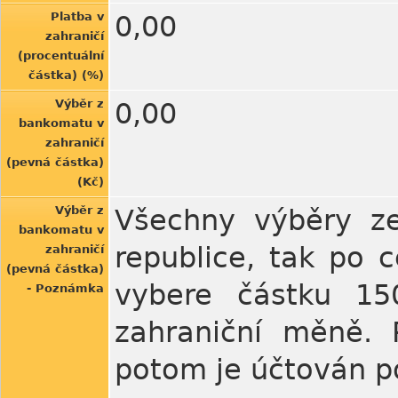
Platba v
0,00
zahraničí
(procentuální
částka) (%)
Výběr z
0,00
bankomatu v
zahraničí
(pevná částka)
(Kč)
Výběr z
Všechny výběry ze
bankomatu v
republice, tak po 
zahraničí
(pevná částka)
vybere částku 150
- Poznámka
zahraniční měně. 
potom je účtován po