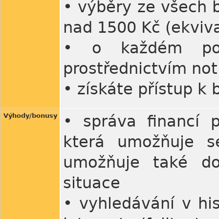
• výběry ze všech 
nad 1500 Kč (ekviva
• o každém poh
prostřednictvím noti
• získáte přístup k 
Výhody/bonusy
• správa financí p
která umožňuje se
umožňuje také do
situace
• vyhledávání v his