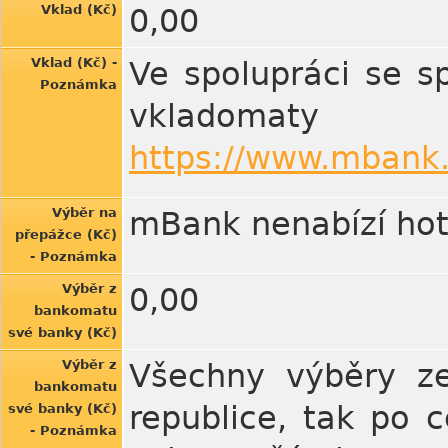
Vklad (Kč)
0,00
Vklad (Kč) -
Ve spolupráci se s
Poznámka
vkladomaty
https://www.mbank.
Výběr na
mBank nenabízí hot
přepážce (Kč)
- Poznámka
Výběr z
0,00
bankomatu
své banky (Kč)
Výběr z
Všechny výběry ze
bankomatu
republice, tak po 
své banky (Kč)
- Poznámka