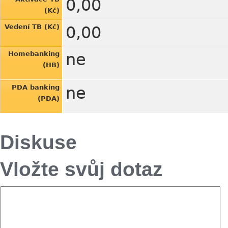
0,00
(Kč)
Vedení TB (Kč)
0,00
Homebanking
ne
(HB)
PDA banking
ne
(PDA)
Diskuse
Vložte svůj dotaz