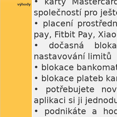
• karty Mastercar
výhody
společností pro ješt
• placení prostřed
pay, Fitbit Pay, Xi
• dočasná bloka
nastavování limitů
• blokace bankomat
• blokace plateb k
• potřebujete no
aplikaci si ji jednod
• podnikáte a hod