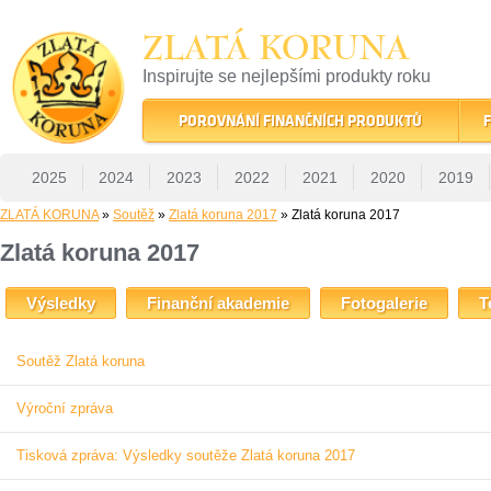
ZLATÁ KORUNA
Inspirujte se nejlepšími produkty roku
22 let tradice a kvality na finančním trhu
POROVNÁNÍ FINANČNÍCH PRODUKTŮ
F
2025
2024
2023
2022
2021
2020
2019
ZLATÁ KORUNA
»
Soutěž
»
Zlatá koruna 2017
» Zlatá koruna 2017
Zlatá koruna 2017
Výsledky
Finanční akademie
Fotogalerie
T
Soutěž Zlatá koruna
Výroční zpráva
Tisková zpráva: Výsledky soutěže Zlatá koruna 2017