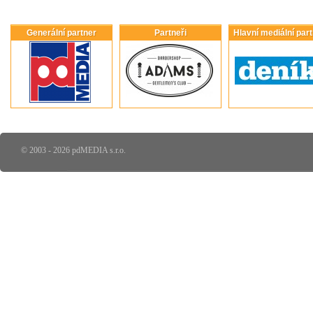
Generální partner
Partneři
Hlavní mediální par
© 2003 - 2026 pdMEDIA s.r.o.