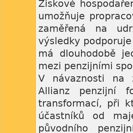
Ziskové hospodařen
umožňuje propracov
zaměřená na udrž
výsledky podporuje
má dlouhodobě jed
mezi penzijními spo
V návaznosti na 
Allianz penzijní
transformací, při 
účastníků od maje
původního penzijn