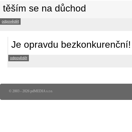
těším se na důchod
odpovědět
Je opravdu bezkonkurenční!
odpovědět
© 2003 - 2026 pdMEDIA s.r.o.