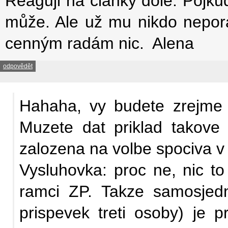
Reaguji na články dole. Pojkud
může. Ale už mu nikdo neporad
cenným radám nic. Alena
odpovědět
Hahaha, vy budete zrejme 
Muzete dat priklad takove
zalozena na volbe spociva v 
Vysluhovka: proc ne, nic to n
ramci ZP. Takze samosjedn
prispevek treti osoby) je p