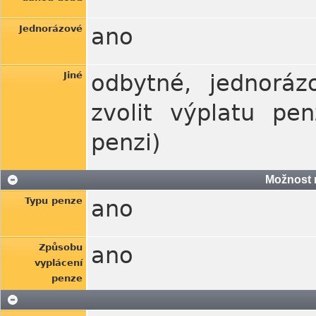
Jednorázové
ano
Jiné
odbytné, jednoráz
zvolit výplatu pe
penzi)
Možnost 
Typu penze
ano
Způsobu
ano
vyplácení
penze