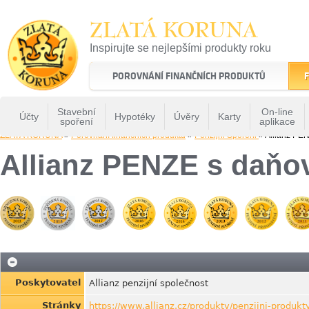
ZLATÁ KORUNA
Inspirujte se nejlepšími produkty roku
22 let tradice a kvality na finančním trhu
POROVNÁNÍ FINANČNÍCH PRODUKTŮ
F
Stavební
On-line
Účty
Hypotéky
Úvěry
Karty
spoření
aplikace
ZLATÁ KORUNA
»
Porovnání finančních produktů
»
Penzijni Sporeni
» Allianz P
Allianz PENZE s daň
Poskytovatel
Allianz penzijní společnost
Stránky
https://www.allianz.cz/produkty/penzijni-produkty