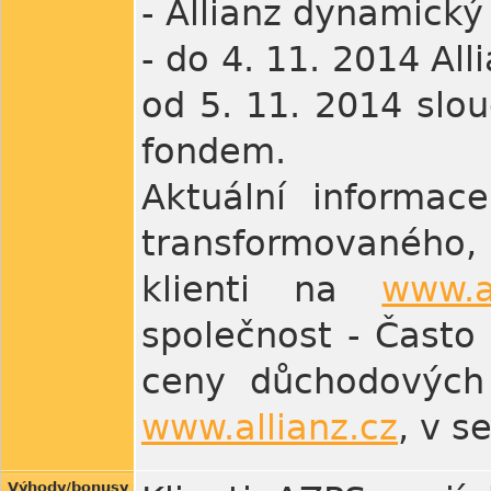
- Allianz dynamický
- do 4. 11. 2014 All
od 5. 11. 2014 slo
fondem.
Aktuální informac
transformovaného,
klienti na
www.a
společnost - Často
ceny důchodových 
www.allianz.cz
, v s
Výhody/bonusy