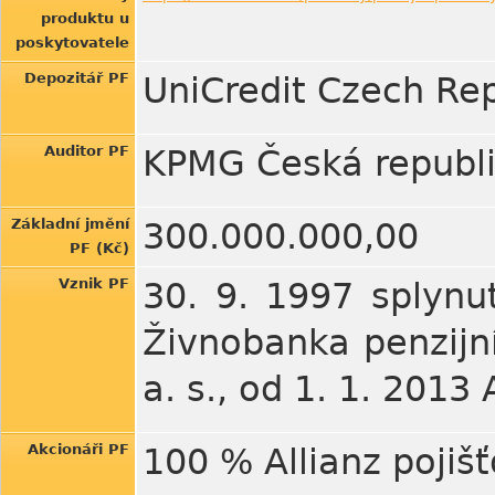
produktu u
poskytovatele
Depozitář PF
UniCredit Czech Rep
Auditor PF
KPMG Česká republik
Základní jmění
300.000.000,00
PF (Kč)
Vznik PF
30. 9. 1997 splynut
Živnobanka penzijní 
a. s., od 1. 1. 2013 
Akcionáři PF
100 % Allianz pojišť