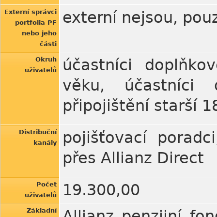
Externí správci
externí nejsou, pouz
portfolia PF
nebo jeho
části
Okruh
účastníci doplňko
uživatelů
věku, účastníci 
připojištění starší 
Distribuční
pojišťovací poradc
kanály
přes Allianz Direct
Počet
19.300,00
uživatelů
Základní
Allianz penzijní fo