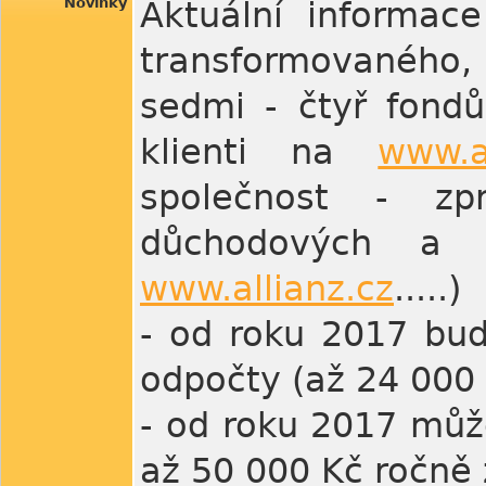
Novinky
Aktuální informace
transformovaného, 
sedmi - čtyř fondů 
klienti na
www.a
společnost - zp
důchodových a p
www.allianz.cz
.....)
- od roku 2017 bud
odpočty (až 24 000 
- od roku 2017 můž
až 50 000 Kč ročně