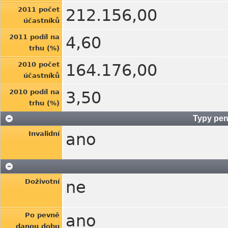
2011 počet
212.156,00
účastníků
2011 podíl na
4,60
trhu (%)
2010 počet
164.176,00
účastníků
2010 podíl na
3,50
trhu (%)
Typy pen
Invalidní
ano
Doživotní
ne
Po pevně
ano
danou dobu