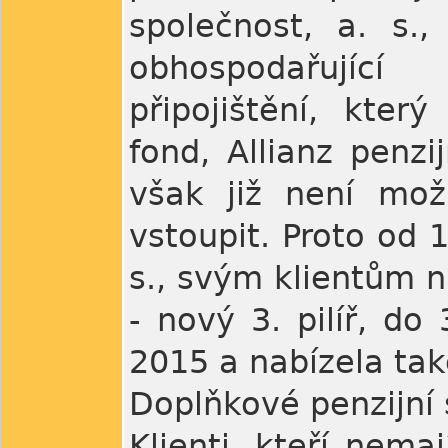
společnost, a. s.,
obhospodařující
připojištění, kter
fond, Allianz penzi
však již není mo
vstoupit. Proto od 1
s., svým klientům n
- nový 3. pilíř, do
2015 a nabízela také
Doplňkové penzijní 
Klienti, kteří nem