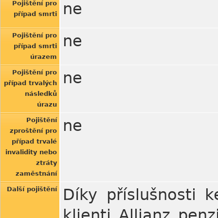
Pojištění pro
ne
případ smrti
Pojištění pro
ne
případ smrti
úrazem
Pojištění pro
ne
případ trvalých
následků
úrazu
Pojištění
ne
zproštění pro
případ trvalé
invalidity nebo
ztráty
zaměstnání
Další pojištění
Díky příslušnosti 
klienti Allianz pen