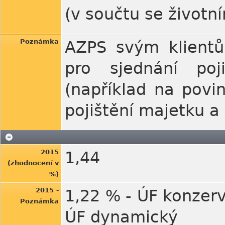
(v součtu se životn
Poznámka
AZPS svým klientů
pro sjednání poji
(například na povin
pojištění majetku a
2015
1,44
(zhodnocení v
%)
2015 -
1,22 % - ÚF konzerv
Poznámka
ÚF dynamický