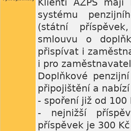
Klienti AZPS mají 
systému penzijníh
(státní příspěve
smlouvu o doplňk
přispívat i zaměstn
i pro zaměstnavate
Doplňkové penzijní
připojištění a nabí
- spoření již od 10
- nejnižší přísp
příspěvek je 300 Kč