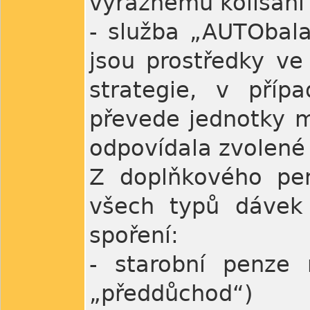
výraznému kolísání 
- služba „AUTObalan
jsou prostředky ve
strategie, v příp
převede jednotky m
odpovídala zvolené 
Z doplňkového pen
všech typů dávek
spoření:
- starobní penze 
„předdůchod“)