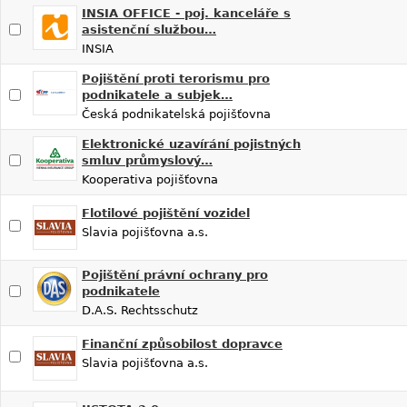
INSIA OFFICE - poj. kanceláře s
asistenční službou…
INSIA
Pojištění proti terorismu pro
podnikatele a subjek…
Česká podnikatelská pojišťovna
Elektronické uzavírání pojistných
smluv průmyslový…
Kooperativa pojišťovna
Flotilové pojištění vozidel
Slavia pojišťovna a.s.
Pojištění právní ochrany pro
podnikatele
D.A.S. Rechtsschutz
Finanční způsobilost dopravce
Slavia pojišťovna a.s.