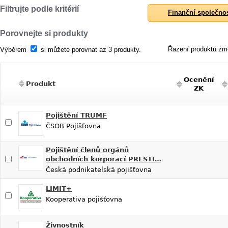
Filtrujte podle kritérií
Finanční společno
Porovnejte si produkty
Řazení produktů změ
Výběrem
si můžete porovnat az 3 produkty.
Ocenění
Produkt
ZK
Pojištění TRUMF
ČSOB Pojišťovna
Pojištění členů orgánů
obchodních korporací PRESTI…
Česká podnikatelská pojišťovna
LIMIT+
Kooperativa pojišťovna
Živnostník