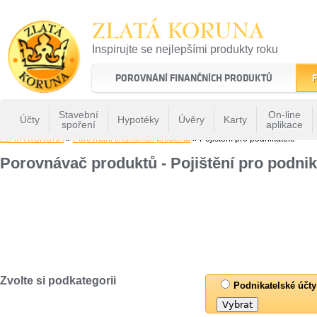
ZLATÁ KORUNA
Inspirujte se nejlepšími produkty roku
22 let tradice a kvality na finančním trhu
POROVNÁNÍ FINANČNÍCH PRODUKTŮ
F
Stavební
On-line
Účty
Hypotéky
Úvěry
Karty
spoření
aplikace
ZLATÁ KORUNA
»
Porovnání finančních produktů
» Pojištění pro podnikatele
Porovnávač produktů - Pojištění pro podnik
Zvolte si podkategorii
Podnikatelské účty