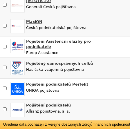
JISTOTA 2.0
Generali Česká pojišťovna
MaxiON
Česká podnikatelská pojišťovna
Pojištění Asistenční služby pro
podnikatele
Europ Assistance
Pojištěný samosprávných celků
Hasičská vzájemná pojišťovna
Pojištění podnikatelů Perfekt
UNIQA pojišťovna
Pojištění podnikatelů
Allianz pojišťovna, a. s.
Uvedená data pocházejí z veřejně dostupných zdrojů finančních společností