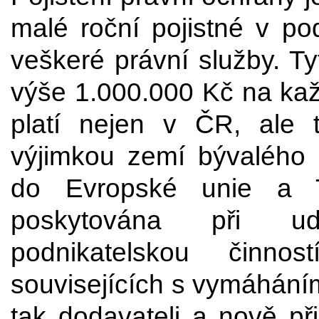
malé roční pojistné v pod
veškeré právní služby. T
výše 1.000.000 Kč na každ
platí nejen v ČR, ale 
výjimkou zemí bývalého 
do Evropské unie a T
poskytována při udá
podnikatelskou činno
souvisejících s vymáháním
tak dodavateli a nově př