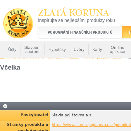
ZLATÁ KORUNA
Inspirujte se nejlepšími produkty roku
22 let tradice a kvality na finančním trhu
POROVNÁNÍ FINANČNÍCH PRODUKTŮ
F
Stavební
On-line
Účty
Hypotéky
Úvěry
Karty
spoření
aplikace
ZLATÁ KORUNA
»
Porovnání finančních produktů
»
Pojištění pro podnikatele
» Vč
Včelka
Poskytovatel
Slavia pojišťovna a.s.
Stránky produktu u
https://www.slavia-pojistovna.cz/podnikat
poskytovatele