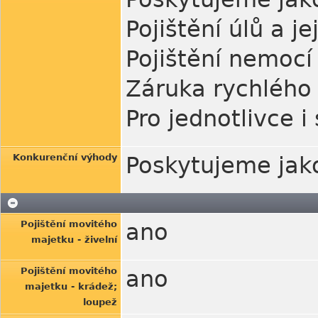
Pojištění úlů a j
Pojištění nemocí
Záruka rychlého 
Pro jednotlivce i
Konkurenční výhody
Poskytujeme jako
Pojištění movitého
ano
majetku - živelní
Pojištění movitého
ano
majetku - krádež;
loupež