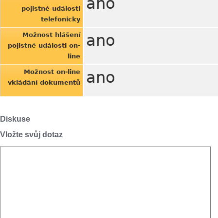
ano
pojistné události
telefonicky
Možnost hlášení
ano
pojistné události on-
line
Možnost on-line
ano
vkládání dokumentů
Diskuse
Vložte svůj dotaz