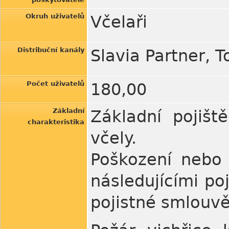
Okruh uživatelů
Včelaři
Distribuční kanály
Slavia Partner, T
Počet uživatelů
180,00
Základní
Základní pojišt
charakteristika
včely.
Poškození nebo 
následujícími po
pojistné smlouvě