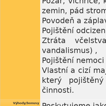
Požár, vichřice, 
zemin, pád stro
Povodeň a zápla
Pojištění odcize
Ztráta včelstv
vandalismus) ‚
Pojištění nemoci
Vlastní a cizí m
který pojištěn
činnosti.
Výhody/bonusy
Poskytujeme jako