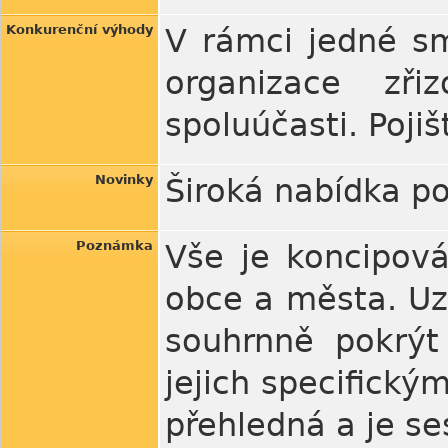
Konkurenční výhody
V rámci jedné sm
organizace zři
spoluúčasti. Poji
Novinky
Široká nabídka po
Poznámka
Vše je koncipová
obce a města. Uz
souhrnně pokrýt
jejich specifick
přehledná a je s