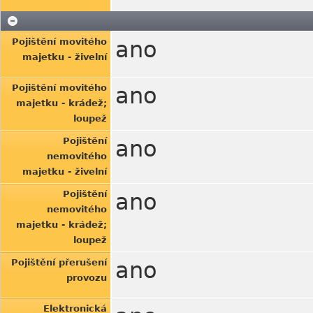
Pojištění movitého
ano
majetku - živelní
Pojištění movitého
ano
majetku - krádež;
loupež
Pojištění
ano
nemovitého
majetku - živelní
Pojištění
ano
nemovitého
majetku - krádež;
loupež
Pojištění přerušení
ano
provozu
Elektronická