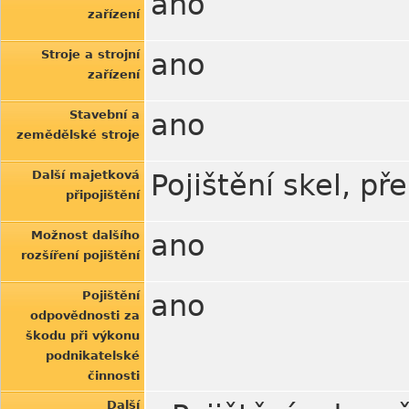
ano
zařízení
Stroje a strojní
ano
zařízení
Stavební a
ano
zemědělské stroje
Další majetková
Pojištění skel, p
připojištění
Možnost dalšího
ano
rozšíření pojištění
Pojištění
ano
odpovědnosti za
škodu při výkonu
podnikatelské
činnosti
Další