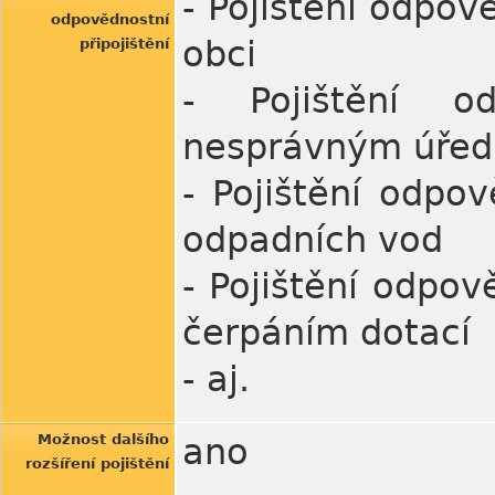
- Pojištění odpo
odpovědnostní
obci
připojištění
- Pojištění o
nesprávným úře
- Pojištění odpo
odpadních vod
- Pojištění odpov
čerpáním dotací
- aj.
Možnost dalšího
ano
rozšíření pojištění