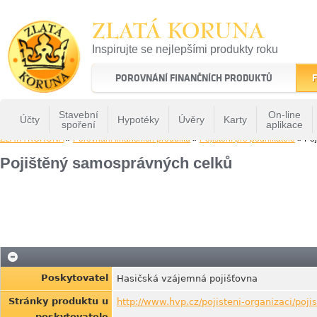
ZLATÁ KORUNA
Inspirujte se nejlepšími produkty roku
22 let tradice a kvality na finančním trhu
POROVNÁNÍ FINANČNÍCH PRODUKTŮ
F
Stavební
On-line
Účty
Hypotéky
Úvěry
Karty
spoření
aplikace
ZLATÁ KORUNA
»
Porovnání finančních produktů
»
Pojištění pro podnikatele
» Poj
Pojištěný samosprávných celků
Poskytovatel
Hasičská vzájemná pojišťovna
Stránky produktu u
http://www.hvp.cz/pojisteni-organizaci/poj
poskytovatele