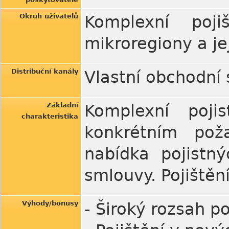
Okruh uživatelů
Komplexní poj
mikroregiony a je
Distribuční kanály
Vlastní obchodní s
Základní
Komplexní poji
charakteristika
konkrétním po
nabídka pojistn
smlouvy. Pojištěn
Výhody/bonusy
- Široký rozsah p