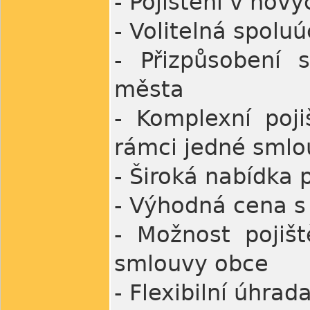
- Pojištění v nov
- Volitelná spolu
- Přizpůsobení
města
- Komplexní poj
rámci jedné smlo
- Široká nabídka 
- Výhodná cena s 
- Možnost pojišt
smlouvy obce
- Flexibilní úhra