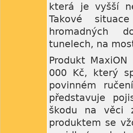
která je vyšší 
Takové situac
hromadných d
tunelech, na mos
Produkt MaxiON n
000 Kč, který s
povinném ručen
představuje poj
škodu na věci 
produktem se vž