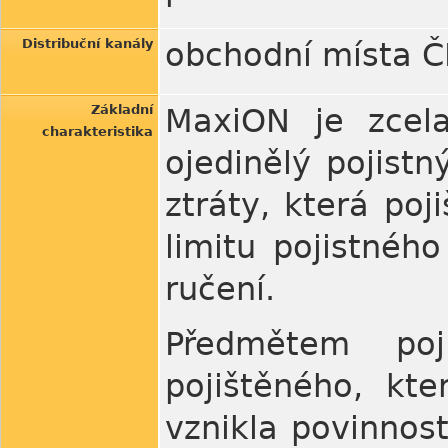
Distribuční kanály
obchodní místa ČP
Základní
MaxiON je zcel
charakteristika
ojedinělý pojistn
ztráty, která po
limitu pojistnéh
ručení.
Předmětem po
pojištěného, kt
vznikla povinnos