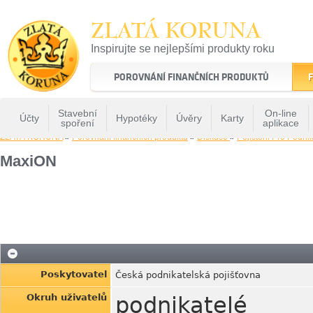
ZLATÁ KORUNA
Inspirujte se nejlepšími produkty roku
22 let tradice a kvality na finančním trhu
POROVNÁNÍ FINANČNÍCH PRODUKTŮ
F
Stavební
On-line
Účty
Hypotéky
Úvěry
Karty
spoření
aplikace
ZLATÁ KORUNA
»
Porovnání finančních produktů
»
Diskuse
»
Pojisteni Pro Podni
MaxiON
Poskytovatel
Česká podnikatelská pojišťovna
Okruh uživatelů
podnikatelé