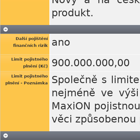
produkt.
Další pojištění
ano
finančních rizik
Limit pojistného
900.000.000,00
plnění (Kč)
Limit pojistného
Společně s limit
plnění - Poznámka
nejméně ve výši
MaxiON pojistnou
věci způsobenou 