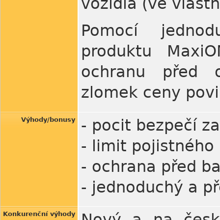
vozidla (ve vlast
Pomocí jednod
produktu MaxiO
ochranu před o
zlomek ceny povi
Výhody/bonusy
- pocit bezpečí 
- limit pojistnéh
- ochrana před b
- jednoduchý a p
Konkurenční výhody
Nový a na české