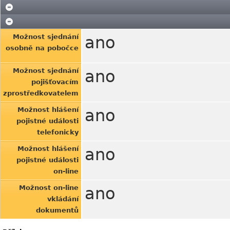
Možnost sjednání
ano
osobně na pobočce
Možnost sjednání
ano
pojišťovacím
zprostředkovatelem
Možnost hlášení
ano
pojistné události
telefonicky
Možnost hlášení
ano
pojistné události
on-line
Možnost on-line
ano
vkládání
dokumentů