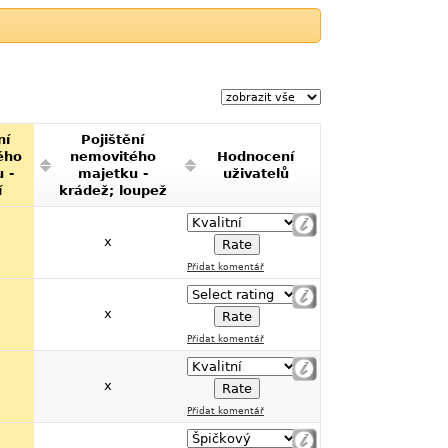
ní
Pojištění
ého
nemovitého
Hodnocení
 -
majetku -
uživatelů
í
krádež; loupež
x
Přidat komentář
x
Přidat komentář
x
Přidat komentář