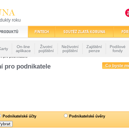
UNA
odukty roku
finančním trhu
 PRODUKTŮ
FINTECH
SOUTĚŽ ZLATÁ KORUNA
FÓR
On-line
Životní
Neživotní
Zajištění
Podílové
Karty
aplikace
pojištění
pojištění
penze
fondy
ní pro podnikatele
í pro podnikatele
Co byste m
Podnikatelské účty
Podnikatelské úvěry