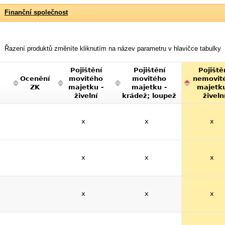
Finanční společnost
Řazení produktů změníte kliknutím na název parametru v hlavičce tabulky
Pojištění
Pojištění
Pojiště
Ocenění
movitého
movitého
nemovit
ZK
majetku -
majetku -
majetku
živelní
krádež; loupež
živeln
x
x
x
x
x
x
x
x
x