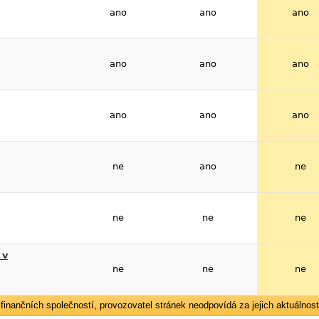
ano
ano
ano
ano
ano
ano
ano
ano
ano
ne
ano
ne
ne
ne
ne
 v
ne
ne
ne
inančních společností, provozovatel stránek neodpovídá za jejich aktuálnost