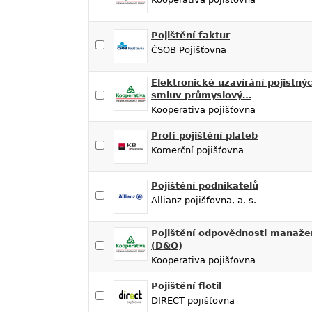
Pojištění faktur
ČSOB Pojišťovna
Elektronické uzavírání pojistný
smluv průmyslový…
Kooperativa pojišťovna
Profi pojištění plateb
Komerční pojišťovna
Pojištění podnikatelů
Allianz pojišťovna, a. s.
Pojištění odpovědnosti manaže
(D&O)
Kooperativa pojišťovna
Pojištění flotil
DIRECT pojišťovna