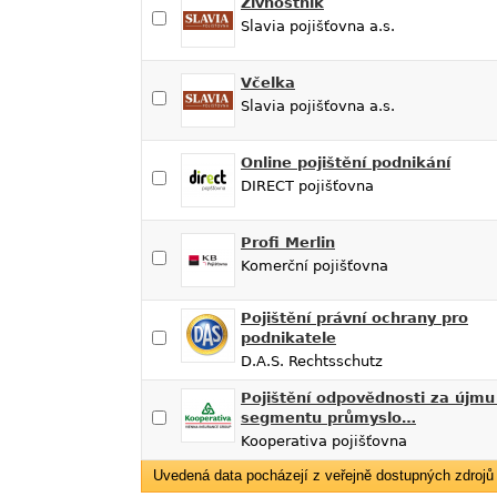
Živnostník
Slavia pojišťovna a.s.
Včelka
Slavia pojišťovna a.s.
Online pojištění podnikání
DIRECT pojišťovna
Profi Merlin
Komerční pojišťovna
Pojištění právní ochrany pro
podnikatele
D.A.S. Rechtsschutz
Pojištění odpovědnosti za újmu
segmentu průmyslo…
Kooperativa pojišťovna
Uvedená data pocházejí z veřejně dostupných zdrojů f