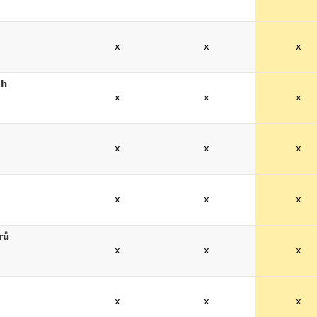
x
x
x
ch
x
x
x
x
x
x
x
x
x
rů
x
x
x
x
x
x