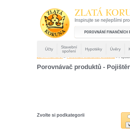
ZLATÁ KOR
Inspirujte se nejlepšími pr
22 let tradice a kvality na 
POROVNÁNÍ FINANČNÍCH
Stavební
Účty
Hypotéky
Úvěry
spoření
ZLATÁ KORUNA
»
Porovnání finančních produktů
» Pojiště
Porovnávač produktů - Pojištěn
Zvolte si podkategorii