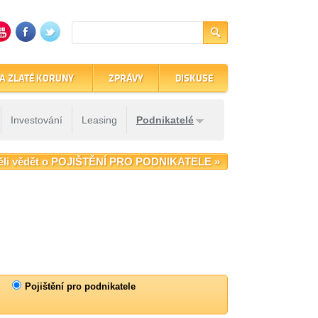
A ZLATÉ KORUNY
ZPRÁVY
DISKUSE
Investování
Leasing
Podnikatelé
ěli vědět o POJIŠTĚNÍ PRO PODNIKATELE »
Pojištění pro podnikatele