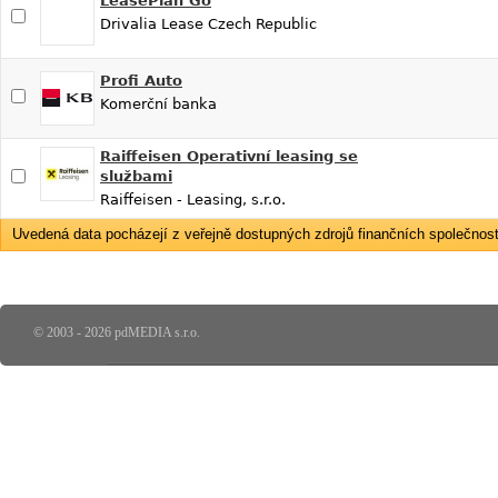
LeasePlan Go
Drivalia Lease Czech Republic
Profi Auto
Komerční banka
Raiffeisen Operativní leasing se
službami
Raiffeisen - Leasing, s.r.o.
Uvedená data pocházejí z veřejně dostupných zdrojů finančních společností
© 2003 - 2026 pdMEDIA s.r.o.