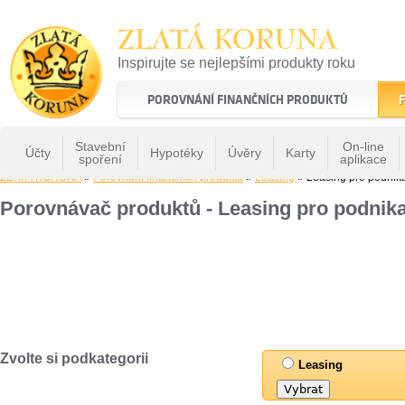
ZLATÁ KORUNA
Inspirujte se nejlepšími produkty roku
22 let tradice a kvality na finančním trhu
POROVNÁNÍ FINANČNÍCH PRODUKTŮ
F
Stavební
On-line
Účty
Hypotéky
Úvěry
Karty
spoření
aplikace
ZLATÁ KORUNA
»
Porovnání finančních produktů
»
Leasing
» Leasing pro podnik
Porovnávač produktů - Leasing pro podnika
Zvolte si podkategorii
Leasing