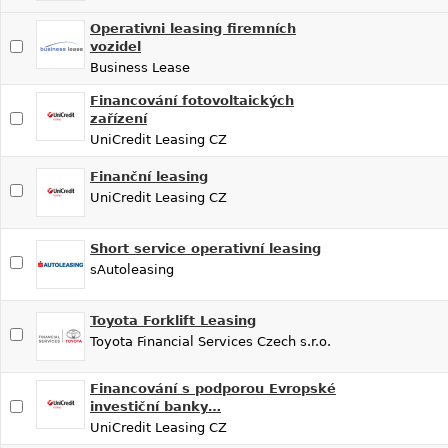
Operativni leasing firemních
vozidel
Business Lease
Financování fotovoltaických
zařízení
UniCredit Leasing CZ
Finanční leasing
UniCredit Leasing CZ
Short service operativní leasing
sAutoleasing
Toyota Forklift Leasing
Toyota Financial Services Czech s.r.o.
Financování s podporou Evropské
investiční banky…
UniCredit Leasing CZ