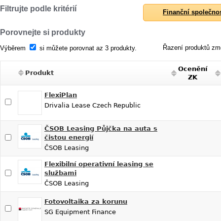
Filtrujte podle kritérií
Finanční společno
Porovnejte si produkty
Řazení produktů změ
Výběrem
si můžete porovnat az 3 produkty.
Ocenění
Produkt
ZK
FlexiPlan
Drivalia Lease Czech Republic
ČSOB Leasing Půjčka na auta s
čistou energií
ČSOB Leasing
Flexibilní operativní leasing se
službami
ČSOB Leasing
Fotovoltaika za korunu
SG Equipment Finance