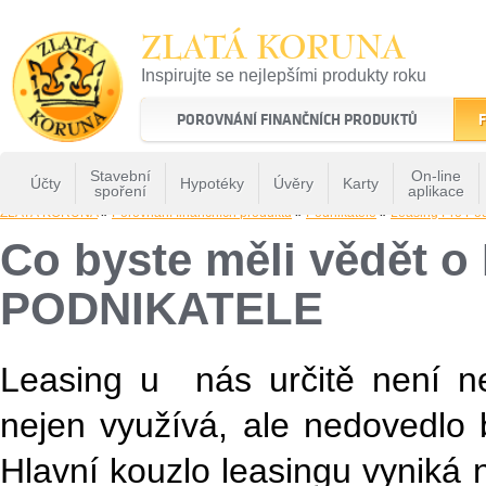
ZLATÁ KORUNA
Inspirujte se nejlepšími produkty roku
22 let tradice a kvality na finančním trhu
POROVNÁNÍ FINANČNÍCH PRODUKTŮ
F
Stavební
On-line
Účty
Hypotéky
Úvěry
Karty
spoření
aplikace
ZLATÁ KORUNA
»
Porovnání finančních produktů
»
Podnikatelé
»
Leasing Pro Po
Co byste měli vědět
PODNIKATELE
Leasing u nás určitě není 
nejen využívá, ale nedovedlo b
Hlavní kouzlo leasingu vyniká n