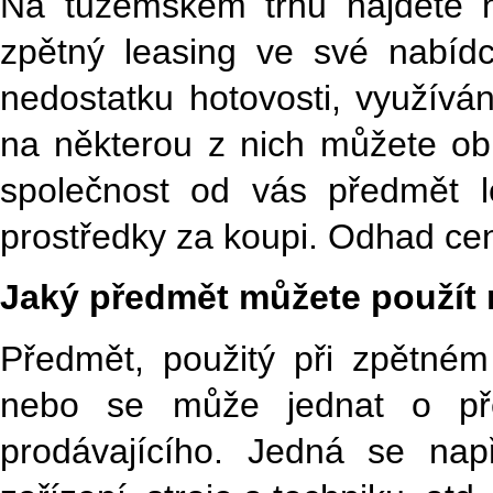
Na tuzemském trhu najdete ně
zpětný leasing ve své nabíd
nedostatku hotovosti, využívá
na některou z nich můžete obr
společnost od vás předmět l
prostředky za koupi. Odhad ce
Jaký předmět můžete použít 
Předmět, použitý při zpětném
nebo se může jednat o pře
prodávajícího. Jedná se např