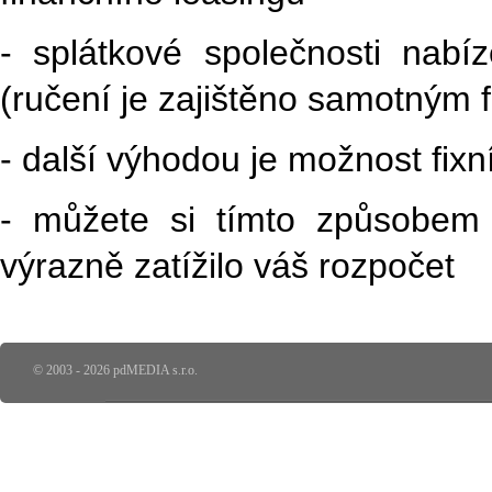
- splátkové společnosti nabíz
(ručení je zajištěno samotný
- další výhodou je možnost fixn
- můžete si tímto způsobem d
výrazně zatížilo váš rozpočet
© 2003 - 2026 pdMEDIA s.r.o.