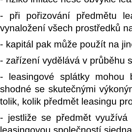
- při pořizování předmětu l
vynaložení všech prostředků na 
- kapitál pak může použít na ji
- zařízení vydělává v průběhu s
- leasingové splátky mohou 
shodné se skutečnými výkoným
tolik, kolik předmět leasingu p
- jestliže se předmět využí
leasingovou společností sjedna