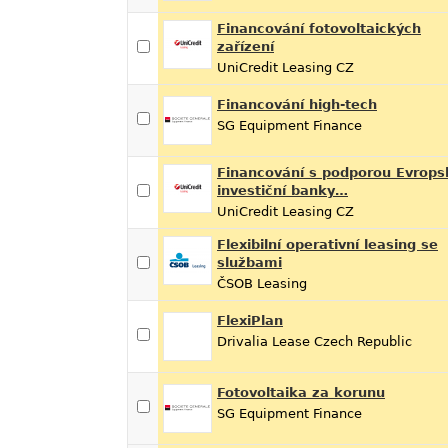
Financování fotovoltaických
zařízení
UniCredit Leasing CZ
Financování high-tech
SG Equipment Finance
Financování s podporou Evrops
investiční banky…
UniCredit Leasing CZ
Flexibilní operativní leasing se
službami
ČSOB Leasing
FlexiPlan
Drivalia Lease Czech Republic
Fotovoltaika za korunu
SG Equipment Finance