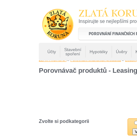
ZLATÁ KOR
Inspirujte se nejlepšími pr
22 let tradice a kvality na 
POROVNÁNÍ FINANČNÍCH
Stavební
Účty
Hypotéky
Úvěry
spoření
ZLATÁ KORUNA
»
Porovnání finančních produktů
»
Leasi
Porovnávač produktů - Leasing
Zvolte si podkategorii