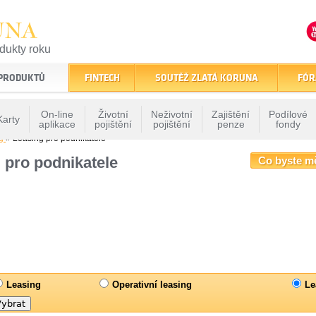
UNA
odukty roku
finančním trhu
 PRODUKTŮ
FINTECH
SOUTĚŽ ZLATÁ KORUNA
FÓR
On-line
Životní
Neživotní
Zajištění
Podílové
Karty
aplikace
pojištění
pojištění
penze
fondy
ng
» Leasing pro podnikatele
 pro podnikatele
Co byste m
Leasing
Operativní leasing
Le