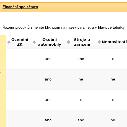
Finanční společnost
Řazení produktů změníte kliknutím na název parametru v hlavičce tabulky
Ocenění
Osobní
Stroje a
Nemovitosti
ZK
automobily
zařízení
ano
ano
x
í
ano
ne
ne
ano
x
x
ano
ano
ne