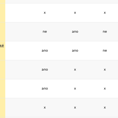
x
x
x
ne
ano
ne
ké
ano
ano
ne
ano
x
x
ano
x
x
x
x
x