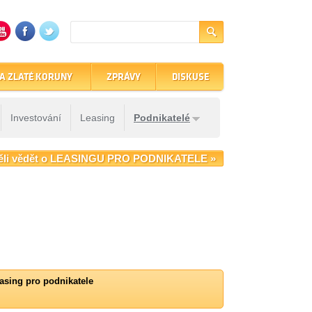
A ZLATÉ KORUNY
ZPRÁVY
DISKUSE
Investování
Leasing
Podnikatelé
ěli vědět o LEASINGU PRO PODNIKATELE »
asing pro podnikatele