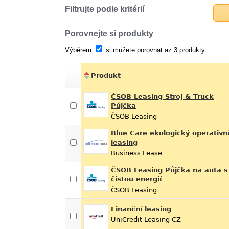
Filtrujte podle kritérií
Porovnejte si produkty
Výběrem
si můžete porovnat az 3 produkty.
Produkt
ČSOB Leasing Stroj & Truck
Půjčka
ČSOB Leasing
Blue Care ekologický operativn
leasing
Business Lease
ČSOB Leasing Půjčka na auta s
čistou energií
ČSOB Leasing
Finanční leasing
UniCredit Leasing CZ