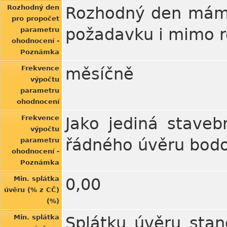
Rozhodný den
Rozhodný den máme 
pro propočet
požadavku i mimo 
parametru
ohodnocení -
Poznámka
Frekvence
měsíčně
výpočtu
parametru
ohodnocení
Frekvence
Jako jediná staveb
výpočtu
řádného úvěru bodo
parametru
ohodnocení -
Poznámka
Min. splátka
0,00
úvěru (% z CČ)
(%)
Min. splátka
Splátku úvěru stan