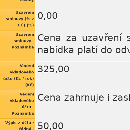
Uzavření
0,00
smlouvy (% z
CČ) (%)
Uzavření
Cena za uzavření 
smlouvy -
nabídka platí do odv
Poznámka
Vedení
325,00
vkladového
účtu (Kč / rok)
(Kč)
Vedení
Cena zahrnuje i zasl
vkladového
účtu -
Poznámka
Výpis z účtu -
50,00
řádný -