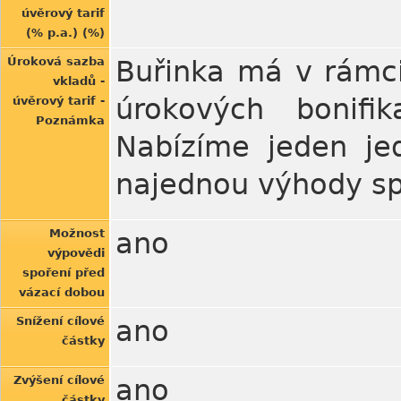
úvěrový tarif
(% p.a.) (%)
Úroková sazba
Buřinka má v rámci
vkladů -
úrokových bonifi
úvěrový tarif -
Poznámka
Nabízíme jeden jed
najednou výhody spo
Možnost
ano
výpovědi
spoření před
vázací dobou
Snížení cílové
ano
částky
Zvýšení cílové
ano
částky