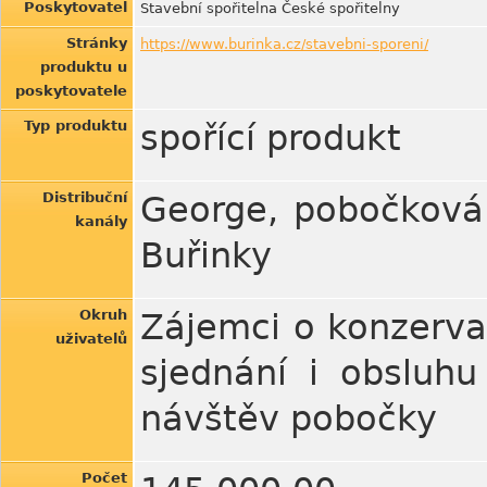
Poskytovatel
Stavební spořitelna České spořitelny
Stránky
https://www.burinka.cz/stavebni-sporeni/
produktu u
poskytovatele
Typ produktu
spořící produkt
Distribuční
George, pobočková s
kanály
Buřinky
Okruh
Zájemci o konzervat
uživatelů
sjednání i obsluh
návštěv pobočky
Počet