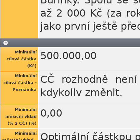
Buřinky. Spolu se s
až 2 000 Kč (za rok
jako první ještě př
Minimální
500.000,00
cílová částka
(Kč)
Minimální
CČ rozhodně není 
cílová částka -
kdykoliv změnit.
Poznámka
Minimální
0,00
měsíční vklad
(% z CČ) (%)
Minimální
Optimální částkou p