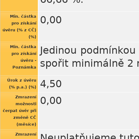
Min. částka
0,00
pro získání
úvěru (% z CČ)
(%)
Min. částka
Jedinou podmínkou 
pro získání
spořit minimálně 2 
úvěru -
Poznámka
Úrok z úvěru
4,50
(% p.a.) (%)
Zmrazení
0,00
možnosti
čerpat úvěr při
změně CČ
(měsíce)
Zmrazení
Neuplatňujeme tut