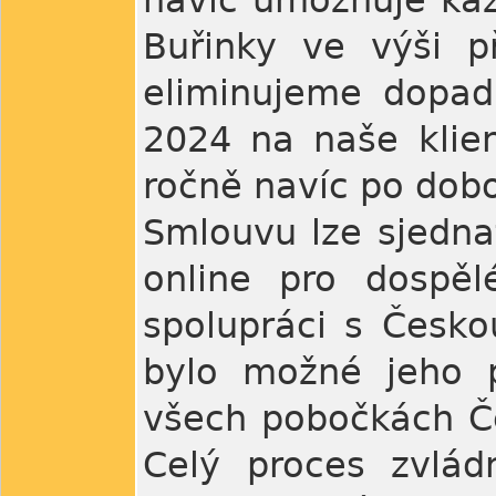
navíc umožňuje kaž
Buřinky ve výši př
eliminujeme dopad
2024 na naše klie
ročně navíc po dobou
Smlouvu lze sjednat
online pro dospěl
spolupráci s Česko
bylo možné jeho p
všech pobočkách Če
Celý proces zvlád