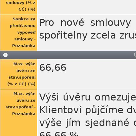
smlouvy (% z
CČ) (%)
Sankce za
Pro nové smlouvy 
předčasnou
spořitelny zcela zr
výpověď
smlouvy -
Poznámka
Max. výše
66,66
úvěru ze
stav.spoření
(% z CČ) (%)
Max. výše
Výši úvěru omezuje 
úvěru ze
Klientovi půjčíme d
stav.spoření -
Poznámka
výše jím sjednané c
66,66 %.