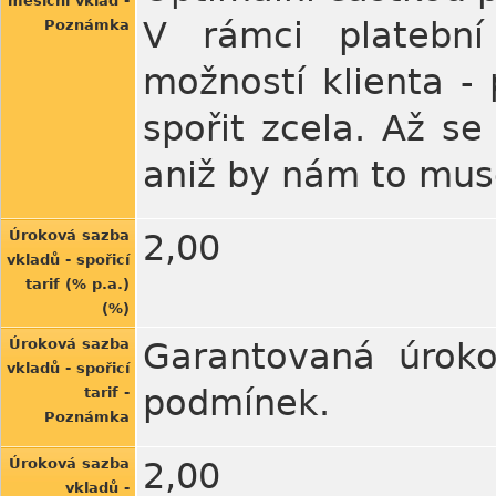
měsíční vklad -
V rámci platební
Poznámka
možností klienta -
spořit zcela. Až se
aniž by nám to mus
Úroková sazba
2,00
vkladů - spořicí
tarif (% p.a.)
(%)
Úroková sazba
Garantovaná úroko
vkladů - spořicí
podmínek.
tarif -
Poznámka
Úroková sazba
2,00
vkladů -