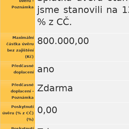
úvěru -
jsme stanovili na 1
Poznámka
% z CČ.
Maximální
800.000,00
částka úvěru
bez zajištění
(Kč)
Předčasné
ano
doplacení
Předčasné
Zdarma
doplacení -
Poznámka
Poskytnutí
0,00
úvěru (% z CČ)
(%)
Poskytnutí