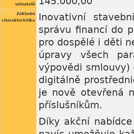
145.000,00
uživatelů
Základní
Inovativní staveb
charakteristika
správu financí do 
pro dospělé i děti ne
úpravy všech par
výpovědi smlouvy) 
digitálně prostředn
je nově otevřená n
příslušníkům.
Díky akční nabídce