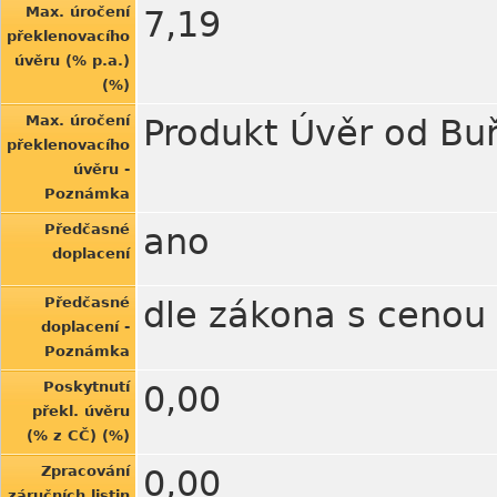
Max. úročení
7,19
překlenovacího
úvěru (% p.a.)
(%)
Max. úročení
Produkt Úvěr od Buř
překlenovacího
úvěru -
Poznámka
Předčasné
ano
doplacení
Předčasné
dle zákona s cenou 
doplacení -
Poznámka
Poskytnutí
0,00
překl. úvěru
(% z CČ) (%)
Zpracování
0,00
záručních listin