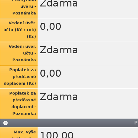
Zdarma
úvěru -
Poznámka
Vedení úvěr.
0,00
účtu (Kč / rok)
(Kč)
Vedení úvěr.
Zdarma
účtu -
Poznámka
Poplatek za
0,00
předčasné
doplacení (Kč)
Poplatek za
Zdarma
předčasné
doplacení -
Poznámka
P
Max. výše
100,00