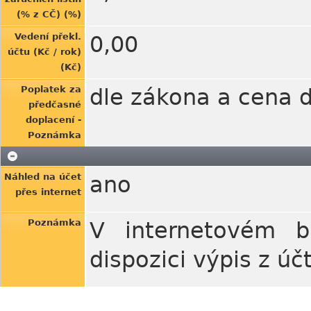
(% z CČ) (%)
Vedení překl.
0,00
účtu (Kč / rok)
(Kč)
Poplatek za
dle zákona a cena d
předčasné
doplacení -
Poznámka
Náhled na účet
ano
přes internet
Poznámka
V internetovém b
dispozici výpis z úč