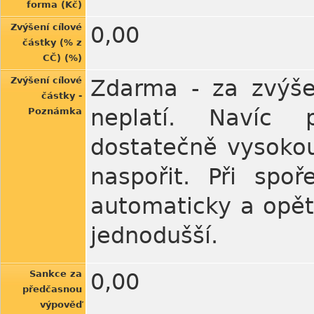
forma (Kč)
Zvýšení cílové
0,00
částky (% z
CČ) (%)
Zvýšení cílové
Zdarma - za zvýšen
částky -
neplatí. Navíc 
Poznámka
dostatečně vysokou
naspořit. Při spo
automaticky a opět
jednodušší.
Sankce za
0,00
předčasnou
výpověď