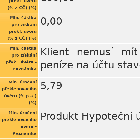
překl. úvěru
(% z CČ) (%)
Min. částka
0,00
pro získání
překl. úvěru
(% z CČ) (%)
Min. částka
Klient nemusí mít
pro získání
peníze na účtu stav
překl. úvěru -
Poznámka
Min. úročení
5,79
překlenovacího
úvěru (% p.a.)
(%)
Min. úročení
Produkt Hypoteční ú
překlenovacího
úvěru -
Poznámka