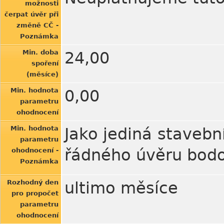
možnosti
čerpat úvěr při
změně CČ -
Poznámka
Min. doba
24,00
spoření
(měsíce)
Min. hodnota
0,00
parametru
ohodnocení
Min. hodnota
Jako jediná stavebn
parametru
řádného úvěru bodo
ohodnocení -
Poznámka
Rozhodný den
ultimo měsíce
pro propočet
parametru
ohodnocení