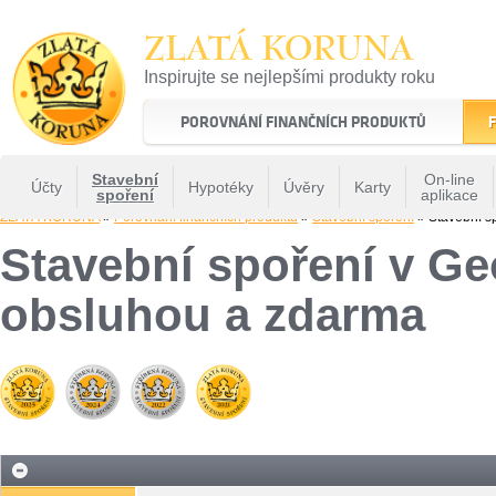
ZLATÁ KORUNA
Inspirujte se nejlepšími produkty roku
22 let tradice a kvality na finančním trhu
POROVNÁNÍ FINANČNÍCH PRODUKTŮ
F
Stavební
On-line
Účty
Hypotéky
Úvěry
Karty
spoření
aplikace
ZLATÁ KORUNA
»
Porovnání finančních produktů
»
Stavební spoření
» Stavební sp
Stavební spoření v Geo
obsluhou a zdarma