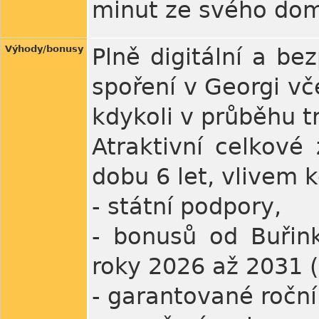
minut ze svého do
Výhody/bonusy
Plně digitální a be
spoření v Georgi vč
kdykoli v průběhu t
Atraktivní celkové
dobu 6 let, vlivem 
- státní podpory,
- bonusů od Buřink
roky 2026 až 2031 (
- garantované roční