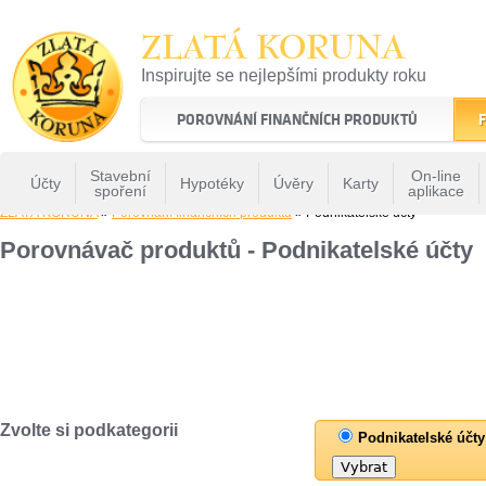
ZLATÁ KORUNA
Inspirujte se nejlepšími produkty roku
22 let tradice a kvality na finančním trhu
POROVNÁNÍ FINANČNÍCH PRODUKTŮ
F
Stavební
On-line
Účty
Hypotéky
Úvěry
Karty
spoření
aplikace
ZLATÁ KORUNA
»
Porovnání finančních produktů
» Podnikatelské účty
Porovnávač produktů - Podnikatelské účty
Zvolte si podkategorii
Podnikatelské účty