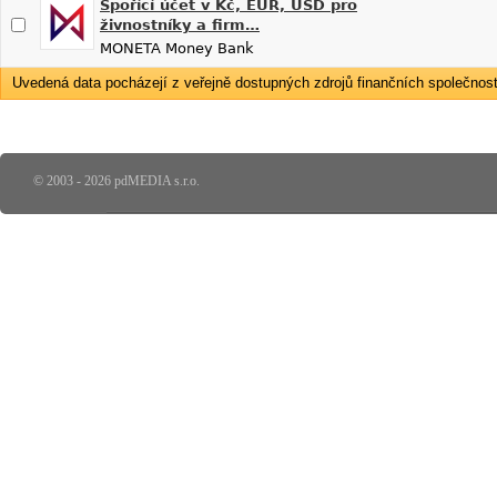
Spořící účet v Kč, EUR, USD pro
živnostníky a firm…
MONETA Money Bank
Uvedená data pocházejí z veřejně dostupných zdrojů finančních společností
© 2003 - 2026 pdMEDIA s.r.o.