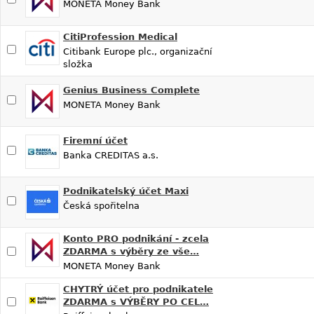
MONETA Money Bank
CitiProfession Medical
Citibank Europe plc., organizační
složka
Genius Business Complete
MONETA Money Bank
Firemní účet
Banka CREDITAS a.s.
Podnikatelský účet Maxi
Česká spořitelna
Konto PRO podnikání - zcela
ZDARMA s výběry ze vše…
MONETA Money Bank
CHYTRÝ účet pro podnikatele
ZDARMA s VÝBĚRY PO CEL…