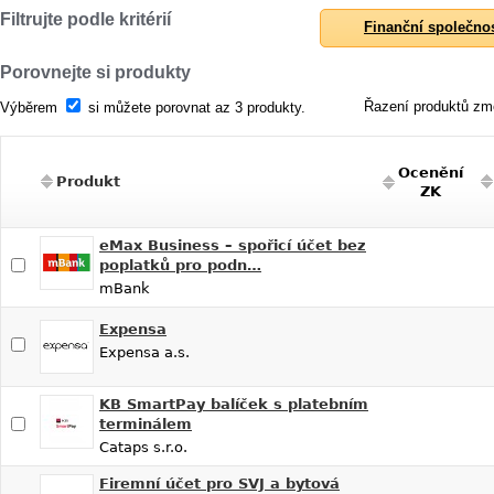
Filtrujte podle kritérií
Finanční společno
Porovnejte si produkty
Řazení produktů změ
Výběrem
si můžete porovnat az 3 produkty.
Ocenění
Produkt
ZK
eMax Business – spořicí účet bez
poplatků pro podn…
mBank
Expensa
Expensa a.s.
KB SmartPay balíček s platebním
terminálem
Cataps s.r.o.
Firemní účet pro SVJ a bytová