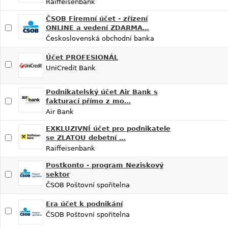
Raiffeisenbank
ČSOB Firemní účet - zřízení
ONLINE a vedení ZDARMA…
Československá obchodní banka
Účet PROFESIONÁL
UniCredit Bank
Podnikatelský účet Air Bank s
fakturací přímo z mo…
Air Bank
EXKLUZIVNÍ účet pro podnikatele
se ZLATOU debetní …
Raiffeisenbank
Postkonto - program Neziskový
sektor
ČSOB Poštovní spořitelna
Era účet k podnikání
ČSOB Poštovní spořitelna