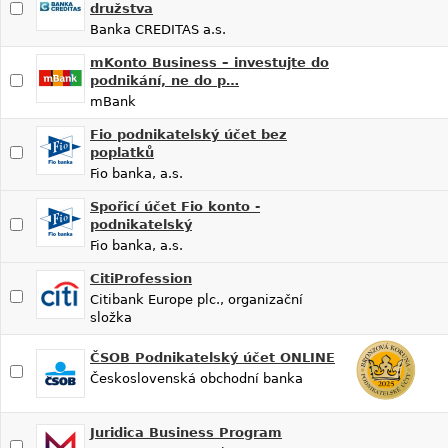
družstva
Banka CREDITAS a.s.
mKonto Business – investujte do
podnikání, ne do p…
mBank
Fio podnikatelský účet bez
poplatků
Fio banka, a.s.
Spořicí účet Fio konto -
podnikatelský
Fio banka, a.s.
CitiProfession
Citibank Europe plc., organizační
složka
ČSOB Podnikatelský účet ONLINE
Československá obchodní banka
Juridica Business Program