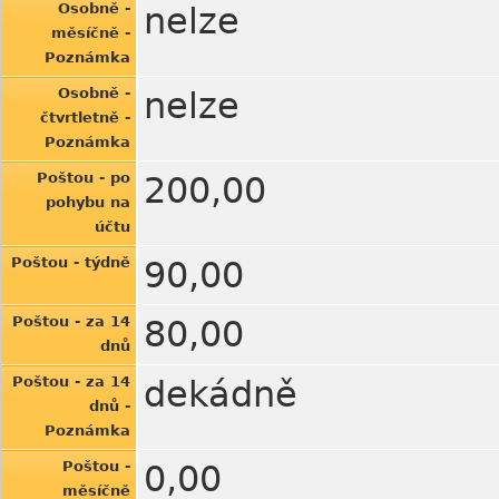
Osobně -
nelze
měsíčně -
Poznámka
Osobně -
nelze
čtvrtletně -
Poznámka
Poštou - po
200,00
pohybu na
účtu
Poštou - týdně
90,00
Poštou - za 14
80,00
dnů
Poštou - za 14
dekádně
dnů -
Poznámka
Poštou -
0,00
měsíčně