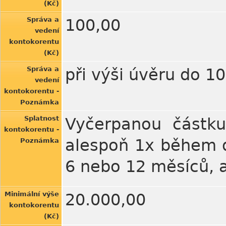
(Kč)
Správa a
100,00
vedení
kontokorentu
(Kč)
Správa a
při výši úvěru do 1
vedení
kontokorentu -
Poznámka
Splatnost
Vyčerpanou částku
kontokorentu -
alespoň 1x během d
Poznámka
6 nebo 12 měsíců, a
Minimální výše
20.000,00
kontokorentu
(Kč)