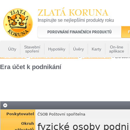
ZLATÁ KORUNA
Inspirujte se nejlepšími produkty roku
22 let tradice a kvality na finančním trhu
POROVNÁNÍ FINANČNÍCH PRODUKTŮ
F
Stavební
On-line
Účty
Hypotéky
Úvěry
Karty
spoření
aplikace
ZLATÁ KORUNA
»
Porovnání finančních produktů
»
Podnikatelské účty
» Era účet 
Era účet k podnikání
Poskytovatel
ČSOB Poštovní spořitelna
Okruh
fyzické osoby podni
uživatelů