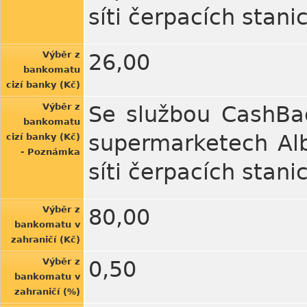
síti čerpacích stanic
Výběr z
26,00
bankomatu
cizí banky (Kč)
Výběr z
Se službou CashBa
bankomatu
supermarketech Alb
cizí banky (Kč)
- Poznámka
síti čerpacích stanic
Výběr z
80,00
bankomatu v
zahraničí (Kč)
Výběr z
0,50
bankomatu v
zahraničí (%)