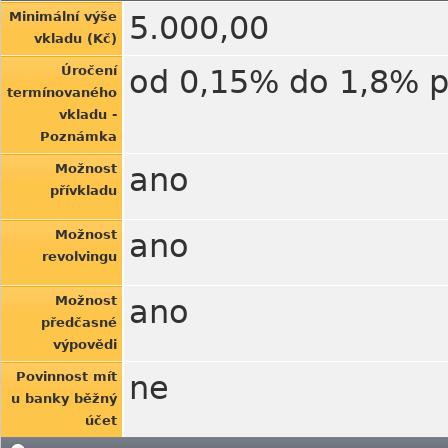
Minimální výše
5.000,00
vkladu (Kč)
Úročení
od 0,15% do 1,8% p.
termínovaného
vkladu -
Poznámka
Možnost
ano
přívkladu
Možnost
ano
revolvingu
Možnost
ano
předčasné
výpovědi
Povinnost mít
ne
u banky běžný
účet