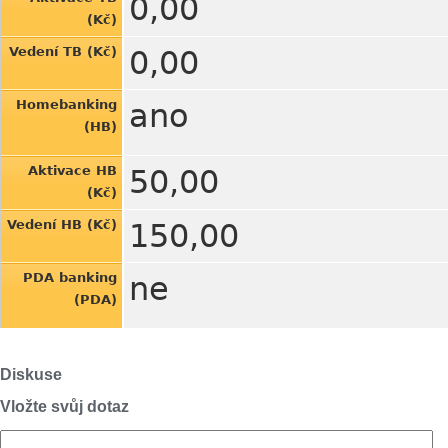
0,00
(Kč)
Vedení TB (Kč)
0,00
Homebanking
ano
(HB)
Aktivace HB
50,00
(Kč)
Vedení HB (Kč)
150,00
PDA banking
ne
(PDA)
Diskuse
Vložte svůj dotaz