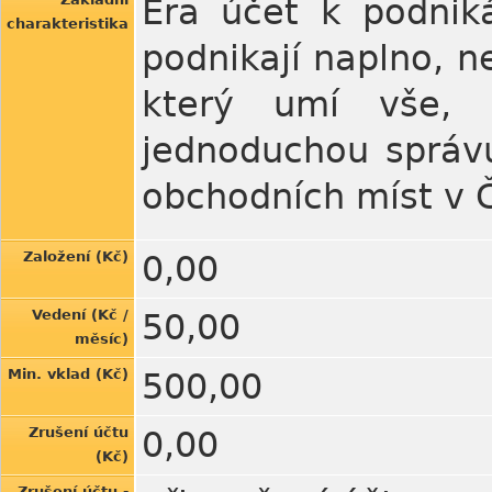
Era účet k podniká
charakteristika
podnikají naplno, n
který umí vše, c
jednoduchou správu 
obchodních míst v Č
Založení (Kč)
0,00
Vedení (Kč /
50,00
měsíc)
Min. vklad (Kč)
500,00
Zrušení účtu
0,00
(Kč)
Zrušení účtu -