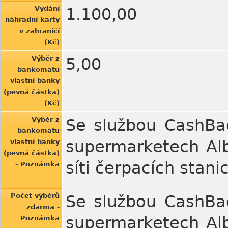
Vydání
1.100,00
náhradní karty
v zahraničí
(Kč)
Výběr z
5,00
bankomatu
vlastní banky
(pevná částka)
(Kč)
Výběr z
Se službou CashBa
bankomatu
supermarketech Alb
vlastní banky
(pevná částka)
síti čerpacích stanic
- Poznámka
Počet výběrů
Se službou CashBa
zdarma -
supermarketech Alb
Poznámka