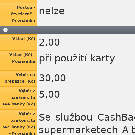
Poštou -
nelze
čtvrtletně -
Poznámka
Vklad (Kč)
2,00
Vklad (Kč) -
při použití karty
Poznámka
Výběr na
30,00
přepážce (Kč)
Výběr z
5,00
bankomatu
své banky (Kč)
Výběr z
Se službou CashBa
bankomatu
supermarketech Alb
své banky (Kč)
- Poznámka