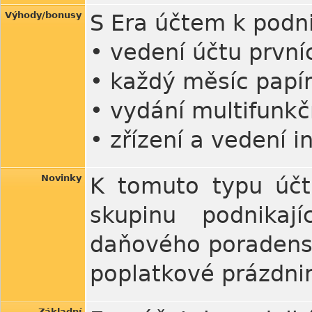
Výhody/bonusy
S Era účtem k podni
• vedení účtu první
• každý měsíc papír
• vydání multifunkč
• zřízení a vedení 
Novinky
K tomuto typu účt
skupinu podnikaj
daňového poradenstv
poplatkové prázdnin
Základní