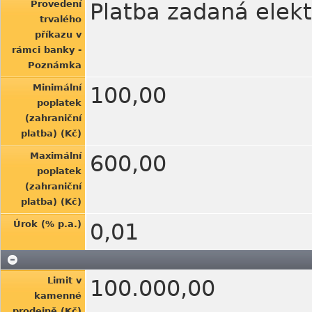
Provedení
Platba zadaná elekt
trvalého
příkazu v
rámci banky -
Poznámka
Minimální
100,00
poplatek
(zahraniční
platba) (Kč)
Maximální
600,00
poplatek
(zahraniční
platba) (Kč)
Úrok (% p.a.)
0,01
Limit v
100.000,00
kamenné
prodejně (Kč)