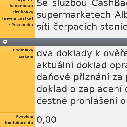
Se službou CashBa
bankomatu
supermarketech Alb
cizí banky
(pevná částka)
síti čerpacích stanic
- Poznámka
Podmínky
dva doklady k ověře
získání
aktuální doklad opr
daňové přiznání za 
doklad o zaplacení 
čestné prohlášení o
Povolení
0,00
kontokorentu