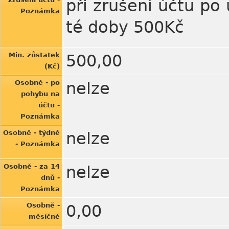
při zrušení účtu po
Poznámka
té doby 500Kč
Min. zůstatek
500,00
(Kč)
Osobně - po
nelze
pohybu na
účtu -
Poznámka
Osobně - týdně
nelze
- Poznámka
Osobně - za 14
nelze
dnů -
Poznámka
Osobně -
0,00
měsíčně