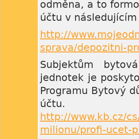
odměna, a to formou
účtu v následujícím
http://www.mojeodm
sprava/depozitni-pro
Subjektům bytová
jednotek je posky
Programu Bytový dů
účtu.
http://www.kb.cz/cs
milionu/profi-ucet-pr