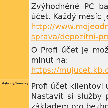
Zvýhodněné PC bank
účet. Každý měsíc 
http://www.mojeodm
sprava/depozitni-pr
O Profi účet je mo
minut na:
https://mujucet.kb.
Výhody/bonusy
Profi účet klientovi
Nastavit si služby 
základem pro bezhot