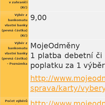
v zahraničí
(Kč)
Výběr z
9,00
bankomatu
vlastní banky
(pevná částka)
(Kč)
Výběr z
MojeOdměny
bankomatu
1 platba debetní či
vlastní banky
(pevná částka)
poplatku za 1 výbě
- Poznámka
http://www.mojeodm
sprava/karty/vyber
Počet výběrů
http://www.mojeodm