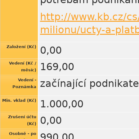
http://www.kb.cz/cs
milionu/ucty-a-platb
Založení (Kč)
0,00
Vedení (Kč /
169,00
měsíc)
Vedení -
začínající podnikat
Poznámka
Min. vklad (Kč)
1.000,00
Zrušení účtu
0,00
(Kč)
Osobně - po
990,00