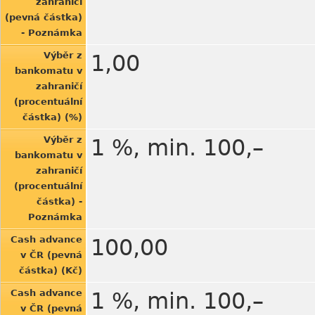
zahraničí
(pevná částka)
- Poznámka
Výběr z
1,00
bankomatu v
zahraničí
(procentuální
částka) (%)
Výběr z
1 %, min. 100,–
bankomatu v
zahraničí
(procentuální
částka) -
Poznámka
Cash advance
100,00
v ČR (pevná
částka) (Kč)
Cash advance
1 %, min. 100,–
v ČR (pevná