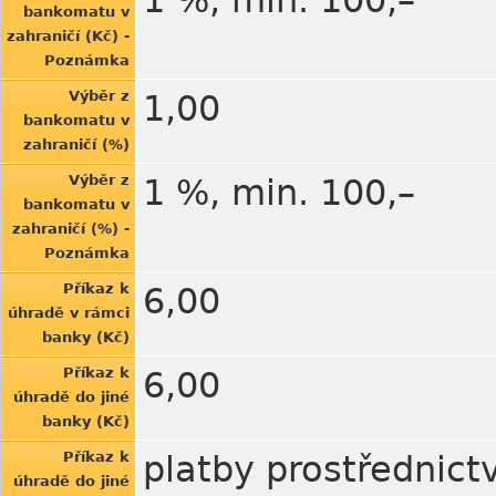
1 %, min. 100,–
bankomatu v
zahraničí (Kč) -
Poznámka
Výběr z
1,00
bankomatu v
zahraničí (%)
Výběr z
1 %, min. 100,–
bankomatu v
zahraničí (%) -
Poznámka
Příkaz k
6,00
úhradě v rámci
banky (Kč)
Příkaz k
6,00
úhradě do jiné
banky (Kč)
Příkaz k
platby prostřednic
úhradě do jiné