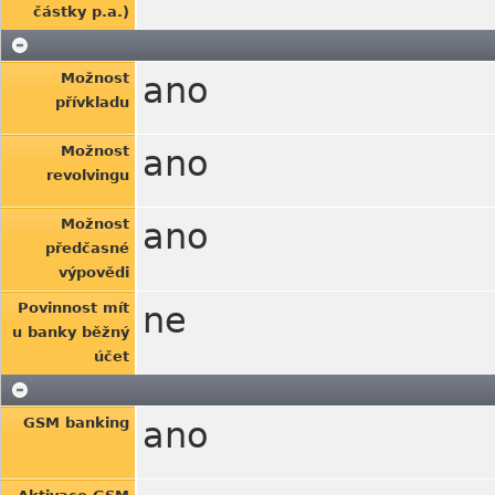
částky p.a.)
Možnost
ano
přívkladu
Možnost
ano
revolvingu
Možnost
ano
předčasné
výpovědi
Povinnost mít
ne
u banky běžný
účet
GSM banking
ano