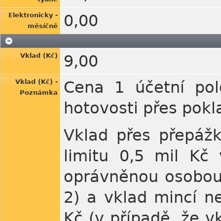
Elektronicky -
0,00
měsíčně
Vklad (Kč)
9,00
Vklad (Kč) -
Cena 1 účetní pol
Poznámka
hotovosti přes pokl
Vklad přes přepážk
limitu 0,5 mil Kč
oprávněnou osobou
2) a vklad mincí n
Kč (v případě, že v