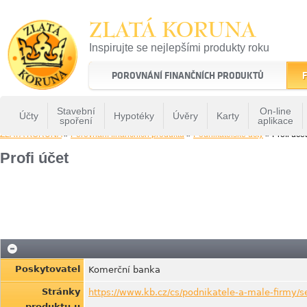
ZLATÁ KORUNA
Inspirujte se nejlepšími produkty roku
22 let tradice a kvality na finančním trhu
POROVNÁNÍ FINANČNÍCH PRODUKTŮ
F
Stavební
On-line
Účty
Hypotéky
Úvěry
Karty
spoření
aplikace
ZLATÁ KORUNA
»
Porovnání finančních produktů
»
Podnikatelské účty
» Profi účet
Profi účet
Poskytovatel
Komerční banka
Stránky
https://www.kb.cz/cs/podnikatele-a-male-firmy/s
produktu u