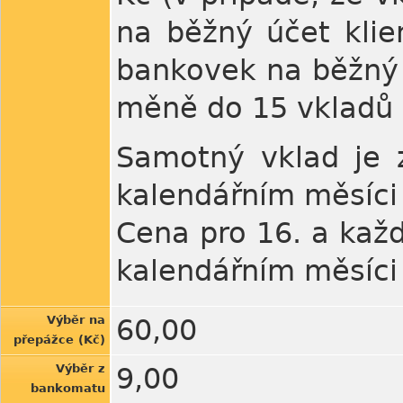
na běžný účet kli
bankovek na běžný 
měně do 15 vkladů 
Samotný vklad je z
kalendářním měsíci
Cena pro 16. a každ
kalendářním měsíci
Výběr na
60,00
přepážce (Kč)
Výběr z
9,00
bankomatu