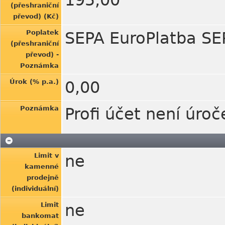
195,00
(přeshraniční
převod) (Kč)
Poplatek
SEPA EuroPlatba SE
(přeshraniční
převod) -
Poznámka
Úrok (% p.a.)
0,00
Poznámka
Profi účet není úroč
Limit v
ne
kamenné
prodejně
(individuální)
Limit
ne
bankomat