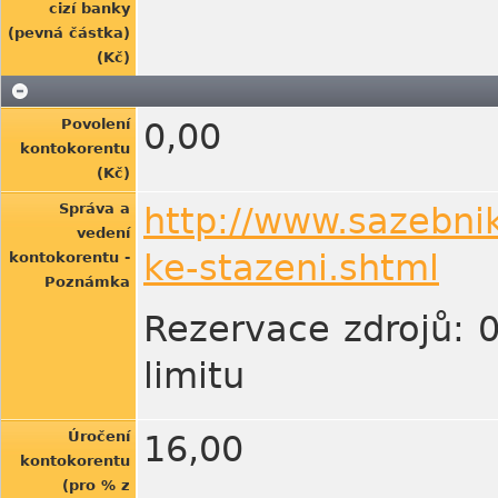
cizí banky
(pevná částka)
(Kč)
Povolení
0,00
kontokorentu
(Kč)
Správa a
http://www.sazebni
vedení
ke-stazeni.shtml
kontokorentu -
Poznámka
Rezervace zdrojů: 
limitu
Úročení
16,00
kontokorentu
(pro % z