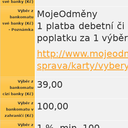
své banky (Kč)
Výběr z
MojeOdměny
bankomatu
1 platba debetní či
své banky (Kč)
- Poznámka
poplatku za 1 výbě
http://www.mojeodm
sprava/karty/vyber
Výběr z
39,00
bankomatu
cizí banky (Kč)
Výběr z
100,00
bankomatu v
zahraničí (Kč)
Výběr z