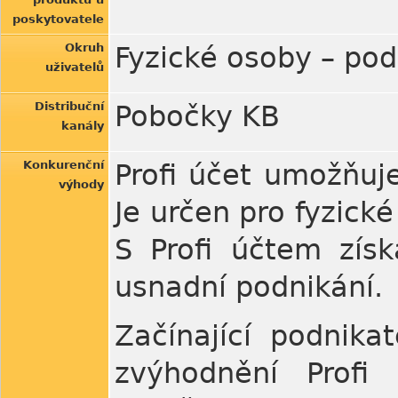
poskytovatele
Okruh
Fyzické osoby – pod
uživatelů
Distribuční
Pobočky KB
kanály
Konkurenční
Profi účet umožňuje 
výhody
Je určen pro fyzick
S Profi účtem získ
usnadní podnikání.
Začínající podnik
zvýhodnění Profi