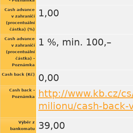
- Poznámka
Cash advance
1,00
v zahraničí
(procentuální
částka) (%)
Cash advance
1 %, min. 100,–
v zahraničí
(procentuální
částka) -
Poznámka
Cash back (Kč)
0,00
Cash back -
http://www.kb.cz/cs
Poznámka
milionu/cash-back-v
Výběr z
39,00
bankomatu