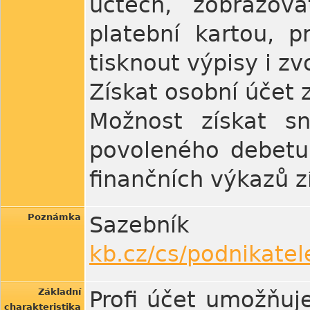
účtech, zobrazov
platební kartou, p
tisknout výpisy i zv
Získat osobní účet
Možnost získat sn
povoleného debetu
finančních výkazů z
Poznámka
Sazebn
kb.cz/cs/podnikatel
Základní
Profi účet umožňuje 
charakteristika