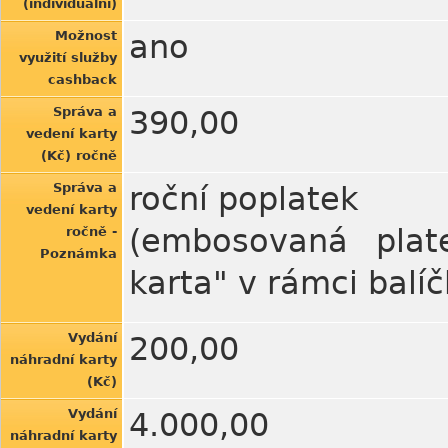
(individuální)
Možnost
ano
využití služby
cashback
Správa a
390,00
vedení karty
(Kč) ročně
Správa a
roční poplatek
vedení karty
(embosovaná plate
ročně -
Poznámka
karta" v rámci balí
Vydání
200,00
náhradní karty
(Kč)
Vydání
4.000,00
náhradní karty