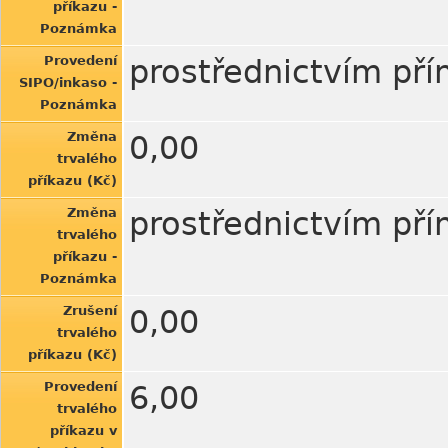
příkazu -
Poznámka
Provedení
prostřednictvím př
SIPO/inkaso -
Poznámka
Změna
0,00
trvalého
příkazu (Kč)
Změna
prostřednictvím př
trvalého
příkazu -
Poznámka
Zrušení
0,00
trvalého
příkazu (Kč)
Provedení
6,00
trvalého
příkazu v