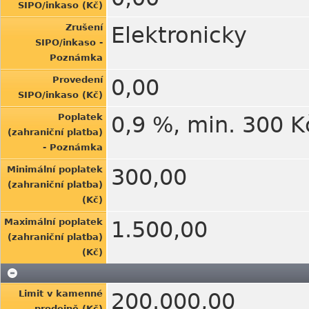
SIPO/inkaso (Kč)
Zrušení
Elektronicky
SIPO/inkaso -
Poznámka
Provedení
0,00
SIPO/inkaso (Kč)
Poplatek
0,9 %, min. 300 
(zahraniční platba)
- Poznámka
Minimální poplatek
300,00
(zahraniční platba)
(Kč)
Maximální poplatek
1.500,00
(zahraniční platba)
(Kč)
Limit v kamenné
200.000,00
prodejně (Kč)