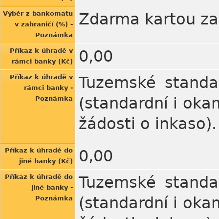
Výběr z bankomatu
Zdarma kartou za
v zahraničí (%) -
Poznámka
Příkaz k úhradě v
0,00
rámci banky (Kč)
Příkaz k úhradě v
Tuzemské standa
rámci banky -
(standardní i oka
Poznámka
žádosti o inkaso).
Příkaz k úhradě do
0,00
jiné banky (Kč)
Příkaz k úhradě do
Tuzemské standa
jiné banky -
(standardní i oka
Poznámka