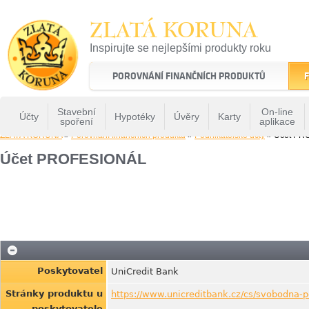
ZLATÁ KORUNA
Inspirujte se nejlepšími produkty roku
22 let tradice a kvality na finančním trhu
POROVNÁNÍ FINANČNÍCH PRODUKTŮ
F
Stavební
On-line
Účty
Hypotéky
Úvěry
Karty
spoření
aplikace
ZLATÁ KORUNA
»
Porovnání finančních produktů
»
Podnikatelské účty
» Účet PR
Účet PROFESIONÁL
Poskytovatel
UniCredit Bank
Stránky produktu u
https://www.unicreditbank.cz/cs/svobodna-p
poskytovatele