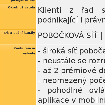
Okruh uživatelů
Klienti z řad 
podnikající i práv
Distribuční kanály
POBOČKOVÁ SÍŤ |
Konkurenční
- široká síť poboč
výhody
- neustále se rozr
- až 2 prémiové d
- neomezený poče
- pohodlné ovlá
aplikace v mobiln