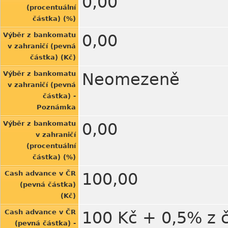
0,00
(procentuální
částka) (%)
Výběr z bankomatu
0,00
v zahraničí (pevná
částka) (Kč)
Výběr z bankomatu
Neomezeně
v zahraničí (pevná
částka) -
Poznámka
Výběr z bankomatu
0,00
v zahraničí
(procentuální
částka) (%)
Cash advance v ČR
100,00
(pevná částka)
(Kč)
Cash advance v ČR
100 Kč + 0,5% z 
(pevná částka) -