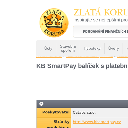
ZLATÁ KOR
Inspirujte se nejlepšími pr
22 let tradice a kvality na 
POROVNÁNÍ FINANČNÍCH
Stavební
Účty
Hypotéky
Úvěry
spoření
ZLATÁ KORUNA
»
Porovnání finančních produktů
»
Podnik
KB SmartPay balíček s plateb
Poskytovatel
Cataps s.r.o.
Stránky
http://www.kbsmartpay.cz
produktu u