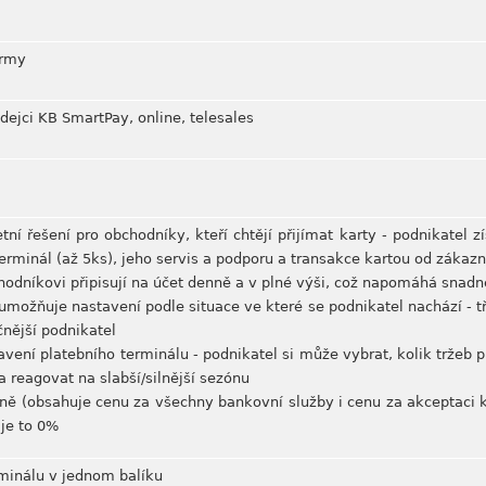
irmy
ejci KB SmartPay, online, telesales
tní řešení pro obchodníky, kteří chtějí přijímat karty - podnikatel z
 terminál (až 5ks), jeho servis a podporu a transakce kartou od zákaz
bchodníkovi připisují na účet denně a v plné výši, což napomáhá snad
 a umožňuje nastavení podle situace ve které se podnikatel nachází - 
čnější podnikatel
stavení platebního terminálu - podnikatel si může vybrat, kolik tržeb p
a reagovat na slabší/silnější sezónu
ě (obsahuje cenu za všechny bankovní služby i cenu za akceptaci kar
 je to 0%
rminálu v jednom balíku