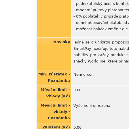
- podnikatelský účet s konto
- moderní pultový platební te
- 0% poplatek v případě platb
- denní připisování plateb od
- možnost balíček změnit dle 
Novinky
Jedná se o unikátní propozic
SmartPay rozšiřuje tuto nabíd
nabídky pro každý produkt zv
značky Worldline, které přin
Min. zůstatek -
Není určen
Poznámka
Měsíční limit -
0,00
vklady (Kč)
Měsíční limit -
Výše není omezena
vklady -
Poznámka
Založení (Kč)
0,00