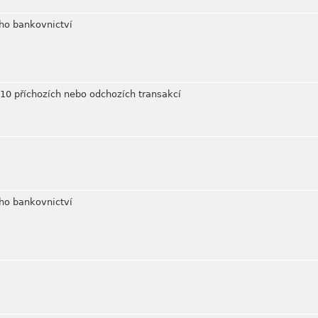
ho bankovnictví
0 příchozích nebo odchozích transakcí
ho bankovnictví