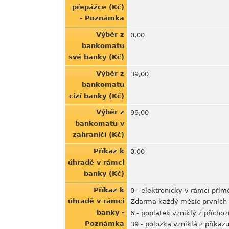
přepážce (Kč)
- Poznámka
Výběr z
0,00
bankomatu
své banky (Kč)
Výběr z
39,00
bankomatu
cizí banky (Kč)
Výběr z
99,00
bankomatu v
zahraničí (Kč)
Příkaz k
0,00
úhradě v rámci
banky (Kč)
Příkaz k
0 - elektronicky v rámci pří
úhradě v rámci
Zdarma každý měsíc prvních 1
banky -
6 - poplatek vzniklý z příchoz
Poznámka
39 - položka vzniklá z příkaz