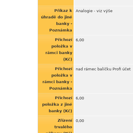
Příkaz k
Analogie - viz výše
úhradě do jiné
banky -
Poznámka
Příchozí
6,00
položka v
rámci banky
(Kč)
Příchozí
nad rámec balíčku Profi účet
položka v
rámci banky -
Poznámka
Příchozí
6,00
položka z jiné
banky (Kč)
Zřízení
0,00
trvalého