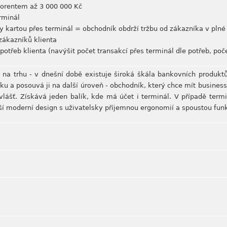
korentem až 3 000 000 Kč
rminál
y kartou přes terminál = obchodník obdrží tržbu od zákazníka v plné
 zákazníků klienta
potřeb klienta (navýšit počet transakcí přes terminál dle potřeb, poče
i na trhu - v dnešní době existuje široká škála bankovních produktů
ku a posouvá ji na další úroveň - obchodník, který chce mít business
lášť. Získává jeden balík, kde má účet i terminál. V případě term
áší moderní design s uživatelsky příjemnou ergonomií a spoustou funk