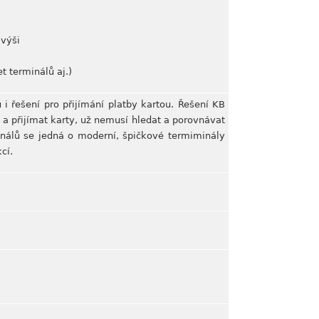
 výši
t terminálů aj.)
 i řešení pro přijímání platby kartou. Řešení KB
 a přijímat karty, už nemusí hledat a porovnávat
inálů se jedná o moderní, špičkové termiminály
cí.