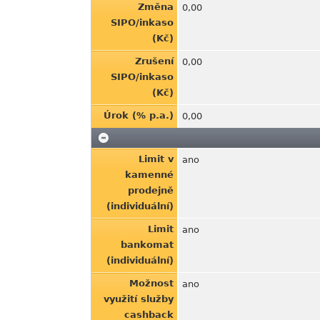
Změna
0,00
SIPO/inkaso
(Kč)
Zrušení
0,00
SIPO/inkaso
(Kč)
Úrok (% p.a.)
0,00
Limit v
ano
kamenné
prodejně
(individuální)
Limit
ano
bankomat
(individuální)
Možnost
ano
využití služby
cashback