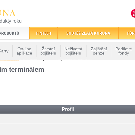
UNA
odukty roku
finančním trhu
 PRODUKTŮ
FINTECH
SOUTĚŽ ZLATÁ KORUNA
FÓR
On-line
Životní
Neživotní
Zajištění
Podílové
Karty
aplikace
pojištění
pojištění
penze
fondy
atelské účty
» KB SmartPay balíček s platebním terminálem
ním terminálem
Profil