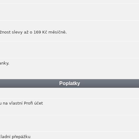
ožnost slevy až o 169 Kč měsíčně.
anky.
Poplatky
 na vlastní Profi účet
kladní přepážku