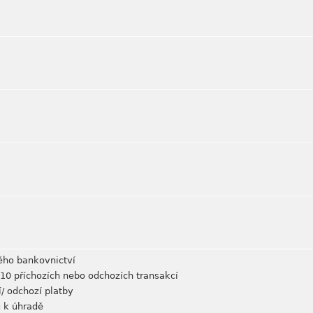
mého bankovnictví
0 příchozích nebo odchozích transakcí
í/ odchozí platby
u k úhradě