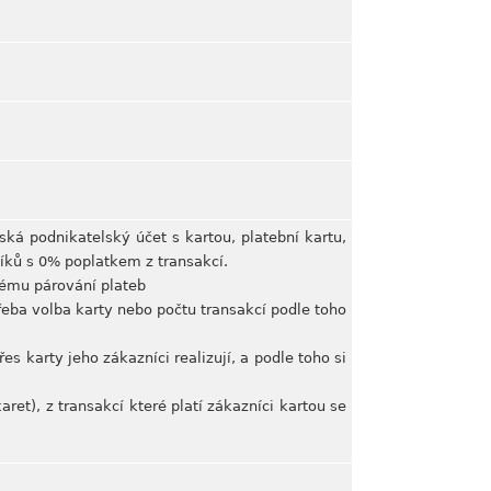
íská podnikatelský účet s kartou, platební kartu,
níků s 0% poplatkem z transakcí.
nému párování plateb
třeba volba karty nebo počtu transakcí podle toho
řes karty jeho zákazníci realizují, a podle toho si
et), z transakcí které platí zákazníci kartou se