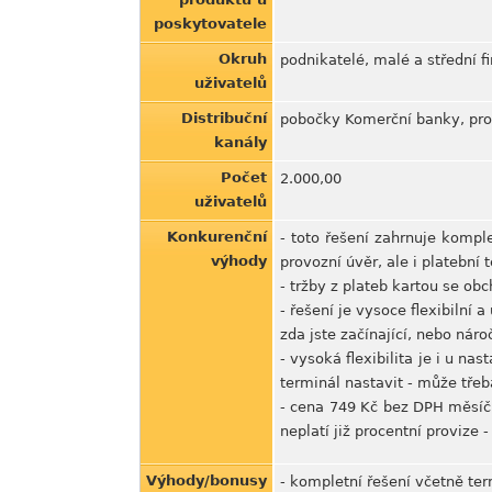
poskytovatele
Okruh
podnikatelé, malé a střední f
uživatelů
Distribuční
pobočky Komerční banky, prod
kanály
Počet
2.000,00
uživatelů
Konkurenční
- toto řešení zahrnuje komple
výhody
provozní úvěr, ale i platební
- tržby z plateb kartou se o
- řešení je vysoce flexibilní
zda jste začínající, nebo náro
- vysoká flexibilita je i u na
terminál nastavit - může třeb
- cena 749 Kč bez DPH měsíčn
neplatí již procentní provize -
Výhody/bonusy
- kompletní řešení včetně te