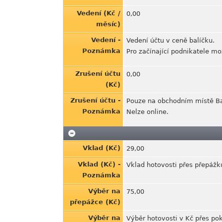
Vedení (Kč /
0,00
měsíc)
Vedení -
Vedení účtu v ceně balíčku.
Poznámka
Pro začínající podnikatele m
Zrušení účtu
0,00
(Kč)
Zrušení účtu -
Pouze na obchodním místě B
Poznámka
Nelze online.
Vklad (Kč)
29,00
Vklad (Kč) -
Vklad hotovosti přes přepážku
Poznámka
Výběr na
75,00
přepážce (Kč)
Výběr na
Výběr hotovosti v Kč přes po