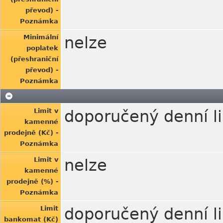
převod) -
Poznámka
Minimální
nelze
poplatek
(přeshraniční
převod) -
Poznámka
Limit v
doporučený denní li
kamenné
prodejně (Kč) -
Poznámka
Limit v
nelze
kamenné
prodejně (%) -
Poznámka
Limit
doporučený denní li
bankomat (Kč)