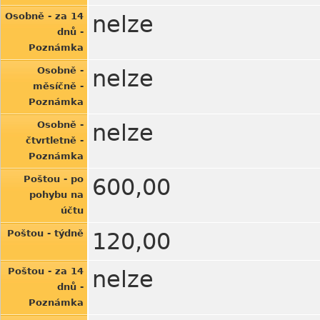
Osobně - za 14
nelze
dnů -
Poznámka
Osobně -
nelze
měsíčně -
Poznámka
Osobně -
nelze
čtvrtletně -
Poznámka
Poštou - po
600,00
pohybu na
účtu
Poštou - týdně
120,00
Poštou - za 14
nelze
dnů -
Poznámka