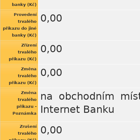
banky (Kč)
Provedení
0,00
trvalého
příkazu do jiné
banky (Kč)
Zřízení
0,00
trvalého
příkazu (Kč)
Změna
0,00
trvalého
příkazu (Kč)
Změna
na obchodním míst
trvalého
Internet Banku
příkazu -
Poznámka
Zrušení
0,00
trvalého