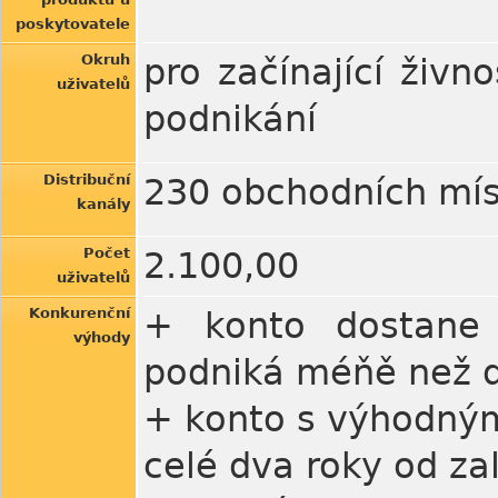
poskytovatele
Okruh
pro začínající živn
uživatelů
podnikání
Distribuční
230 obchodních mís
kanály
Počet
2.100,00
uživatelů
Konkurenční
+ konto dostane 
výhody
podniká méňě než d
+ konto s výhodným
celé dva roky od za