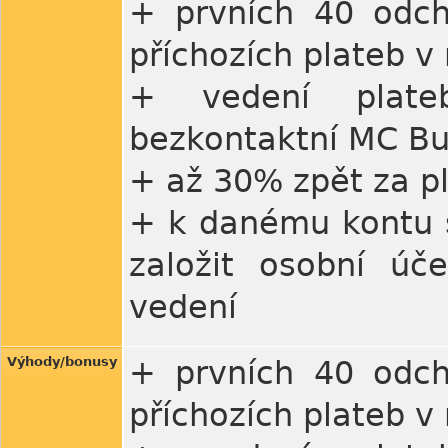
+ prvních 40 odch
příchozích plateb v
+ vedení plate
bezkontaktní MC Bu
+ až 30% zpět za p
+ k danému kontu s
založit osobní úč
vedení
Výhody/bonusy
+ prvních 40 odch
příchozích plateb v