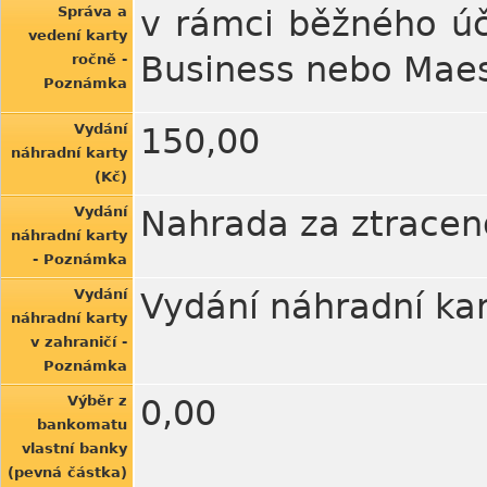
Správa a
v rámci běžného úč
vedení karty
Business nebo Maes
ročně -
Poznámka
Vydání
150,00
náhradní karty
(Kč)
Vydání
Nahrada za ztracen
náhradní karty
- Poznámka
Vydání
Vydání náhradní kar
náhradní karty
v zahraničí -
Poznámka
Výběr z
0,00
bankomatu
vlastní banky
(pevná částka)