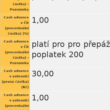
částka) -
Poznámka
Cash advance
1,00
v ČR
(procentuální
částka) (%)
Cash advance
platí pro pro přepá
v ČR
poplatek 200
(procentuální
částka) -
Poznámka
Cash advance
30,00
v zahraničí
(pevná částka)
(Kč)
Cash advance
1,00
v zahraničí
(procentuální