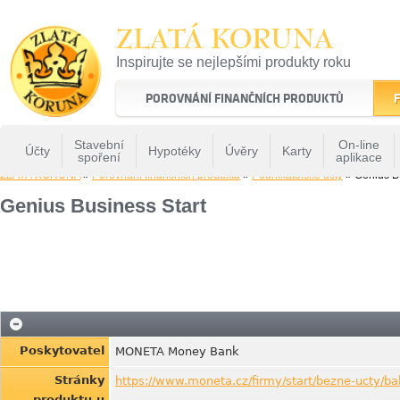
ZLATÁ KORUNA
Inspirujte se nejlepšími produkty roku
22 let tradice a kvality na finančním trhu
POROVNÁNÍ FINANČNÍCH PRODUKTŮ
F
Stavební
On-line
Účty
Hypotéky
Úvěry
Karty
spoření
aplikace
ZLATÁ KORUNA
»
Porovnání finančních produktů
»
Podnikatelské účty
» Genius Bu
Genius Business Start
Poskytovatel
MONETA Money Bank
Stránky
https://www.moneta.cz/firmy/start/bezne-ucty/ba
produktu u