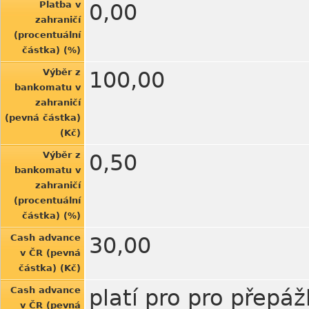
Platba v
0,00
zahraničí
(procentuální
částka) (%)
Výběr z
100,00
bankomatu v
zahraničí
(pevná částka)
(Kč)
Výběr z
0,50
bankomatu v
zahraničí
(procentuální
částka) (%)
Cash advance
30,00
v ČR (pevná
částka) (Kč)
Cash advance
platí pro pro přepá
v ČR (pevná