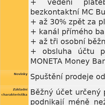
+ vedení plate
bezkontaktní MC Bu
+ až 30% zpět za p
+ kanál přímého ba
+ až tři osobní běž
+ obsluha účtu p
MONETA Money Bank
Novinky
Spuštění prodeje o
Základní
Běžný účet určený pr
charakteristika
podnikají méně ne