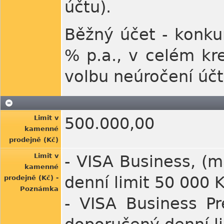
účtu).
Běžný účet - konku
% p.a., v celém kre
volbu neúročení účt
Limit v
500.000,00
kamenné
prodejně (Kč)
Limit v
- VISA Business, (m
kamenné
denní limit 50 000 
prodejně (Kč) -
Poznámka
- VISA Business P