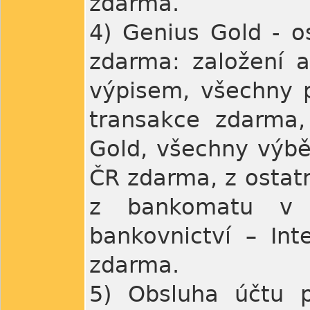
zdarma.
4) Genius Gold - 
zdarma: založení 
výpisem, všechny p
transakce zdarma,
Gold, všechny výb
ČR zdarma, z ostat
z bankomatu v z
bankovnictví – In
zdarma.
5) Obsluha účtu p