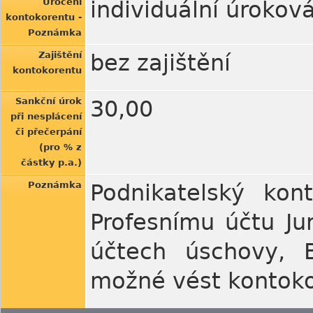
Úročení
individuální úrokov
kontokorentu -
Poznámka
Zajištění
bez zajištění
kontokorentu
Sankční úrok
30,00
při nesplácení
či přečerpání
(pro % z
částky p.a.)
Poznámka
Podnikatelský kon
Profesnímu účtu Ju
účtech úschovy, B
možné vést kontoko