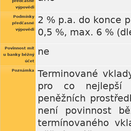
předčasné
výpovědi
Podmínky
2 % p.a. do konce 
předčasné
0,5 %, max. 6 % (d
výpovědi
Povinnost mít
ne
u banky běžný
účet
Poznámka
Terminované vklad
pro co nejlepší
peněžních prostřed
není povinnost bě
termínovaného vkl