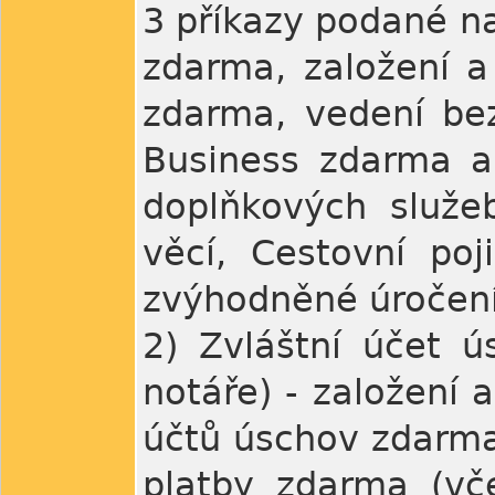
3 příkazy podané n
zdarma, založení a
zdarma, vedení bez
Business zdarma a
doplňkových služeb
věcí, Cestovní poj
zvýhodněné úročení
2) Zvláštní účet 
notáře) - založení
účtů úschov zdarma
platby zdarma (vče