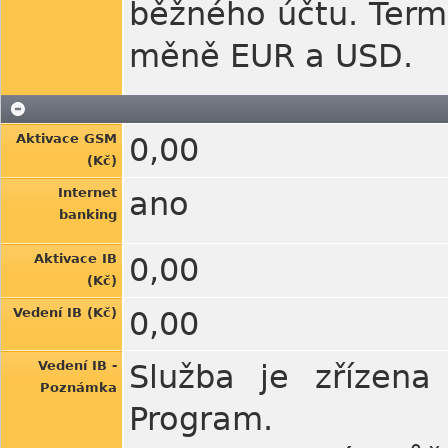
běžného účtu. Term
měně EUR a USD.
Aktivace GSM
0,00
(Kč)
Internet
ano
banking
Aktivace IB
0,00
(Kč)
Vedení IB (Kč)
0,00
Vedení IB -
Služba je zřízena
Poznámka
Program.