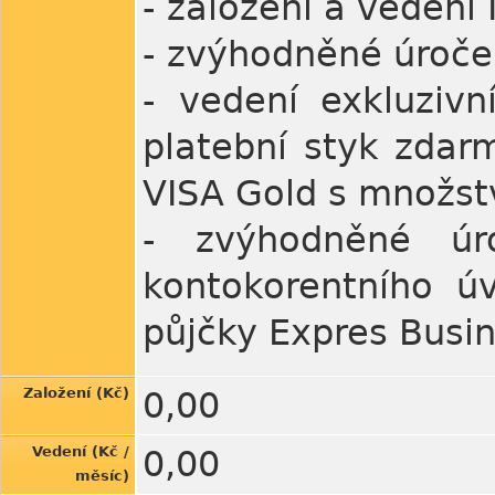
- založení a veden
- zvýhodněné úroče
- vedení exkluzivn
platební styk zdarm
VISA Gold s množst
- zvýhodněné úr
kontokorentního úv
půjčky Expres Busi
Založení (Kč)
0,00
Vedení (Kč /
0,00
měsíc)