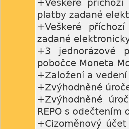
+Veškeré příchozí
platby zadané elek
+Veškeré příchozí
zadané elektronick
+3 jednorázové p
pobočce Moneta M
+Založení a vedení
+Zvýhodněné úroče
+Zvýhodněné úroč
REPO s odečtením o
+Cizoměnový účet 