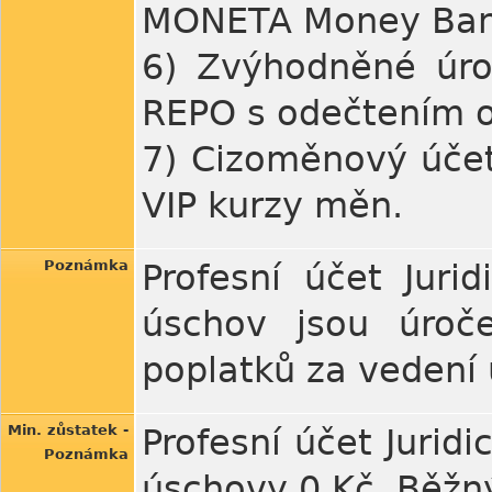
MONETA Money Bank
6) Zvýhodněné úro
REPO s odečtením o
7) Cizoměnový úče
VIP kurzy měn.
Poznámka
Profesní účet Juri
úschov jsou úroč
poplatků za vedení 
Min. zůstatek -
Profesní účet Jurid
Poznámka
úschovy 0 Kč, Běžný