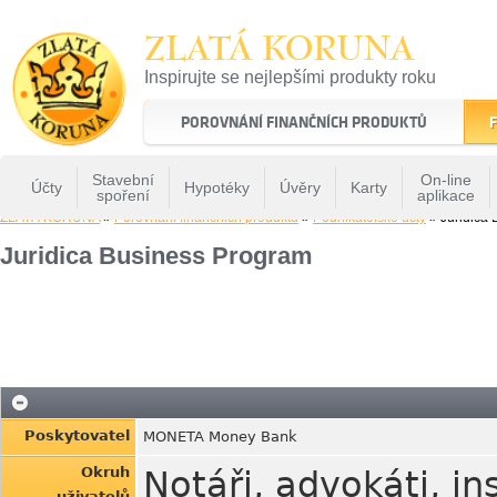
ZLATÁ KORUNA
Inspirujte se nejlepšími produkty roku
22 let tradice a kvality na finančním trhu
POROVNÁNÍ FINANČNÍCH PRODUKTŮ
F
Stavební
On-line
Účty
Hypotéky
Úvěry
Karty
spoření
aplikace
ZLATÁ KORUNA
»
Porovnání finančních produktů
»
Podnikatelské účty
» Juridica
Juridica Business Program
Poskytovatel
MONETA Money Bank
Okruh
Notáři, advokáti, in
uživatelů