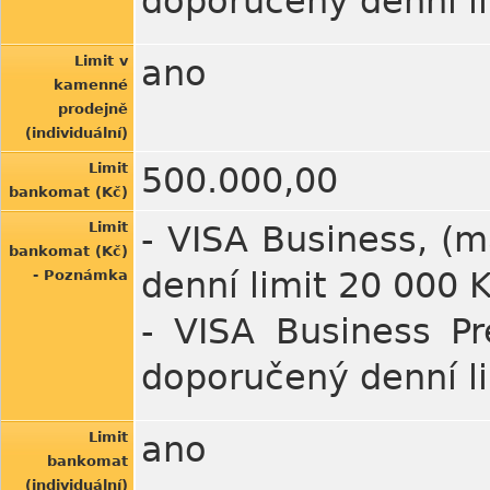
doporučený denní l
Limit v
ano
kamenné
prodejně
(individuální)
Limit
500.000,00
bankomat (Kč)
Limit
- VISA Business, (m
bankomat (Kč)
denní limit 20 000 
- Poznámka
- VISA Business P
doporučený denní li
Limit
ano
bankomat
(individuální)