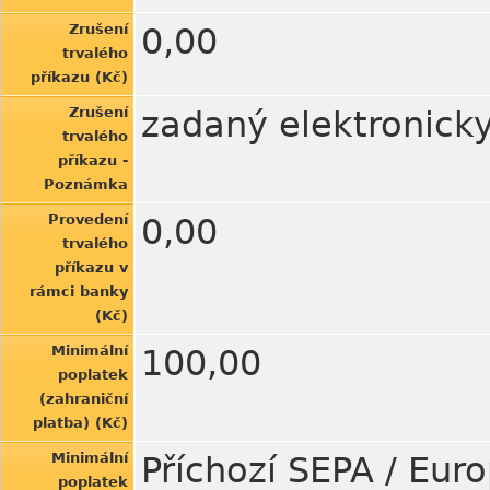
Zrušení
0,00
trvalého
příkazu (Kč)
Zrušení
zadaný elektronick
trvalého
příkazu -
Poznámka
Provedení
0,00
trvalého
příkazu v
rámci banky
(Kč)
Minimální
100,00
poplatek
(zahraniční
platba) (Kč)
Minimální
Příchozí SEPA / Euro
poplatek