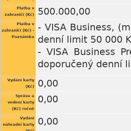
Platba v
500.000,00
zahraničí (Kč)
Platba v
- VISA Business, (m
zahraničí (Kč) -
denní limit 50 000 
Poznámka
- VISA Business P
doporučený denní l
Vydání karty
0,00
(Kč)
Správa a
0,00
vedení karty
(Kč) ročně
Vydání
0,00
náhradní karty
(Kč)