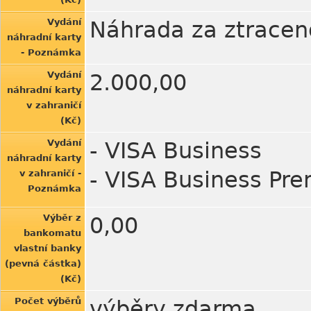
Vydání
Náhrada za ztracen
náhradní karty
- Poznámka
Vydání
2.000,00
náhradní karty
v zahraničí
(Kč)
Vydání
- VISA Business
náhradní karty
- VISA Business Pr
v zahraničí -
Poznámka
Výběr z
0,00
bankomatu
vlastní banky
(pevná částka)
(Kč)
Počet výběrů
výběry zdarma