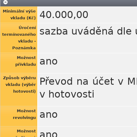
Minimální výše
40.000,00
vkladu (Kč)
Úročení
sazba uváděná dle ú
termínovaného
vkladu -
Poznámka
Možnost
ano
přívkladu
Způsob výběru
Převod na účet v M
vkladu (výběr
v hotovosti
hotovosti)
Možnost
ano
revolvingu
Možnost
ano