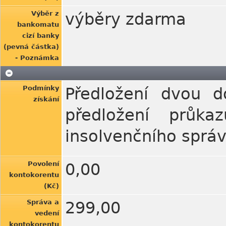
Výběr z
výběry zdarma
bankomatu
cizí banky
(pevná částka)
- Poznámka
Podmínky
Předložení dvou d
získání
předložení průka
insolvenčního správ
Povolení
0,00
kontokorentu
(Kč)
Správa a
299,00
vedení
kontokorentu