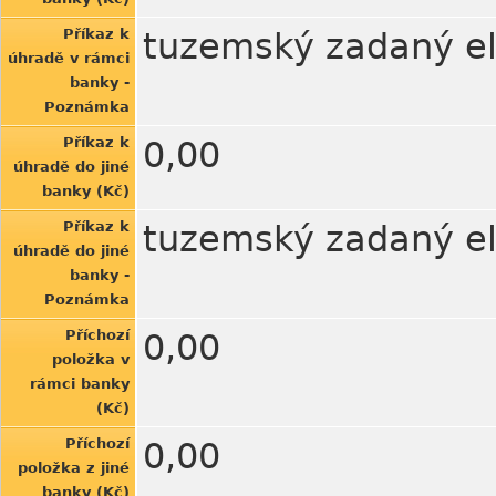
Příkaz k
tuzemský zadaný el
úhradě v rámci
banky -
Poznámka
Příkaz k
0,00
úhradě do jiné
banky (Kč)
Příkaz k
tuzemský zadaný el
úhradě do jiné
banky -
Poznámka
Příchozí
0,00
položka v
rámci banky
(Kč)
Příchozí
0,00
položka z jiné
banky (Kč)