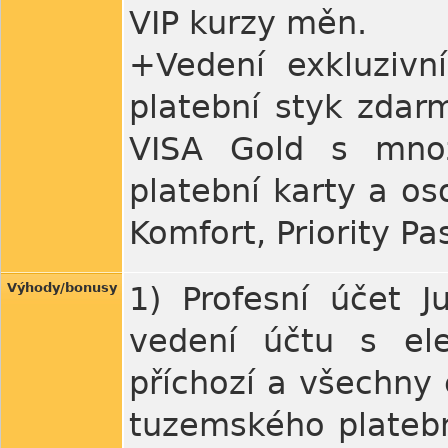
VIP kurzy měn.
+Vedení exkluzivn
platební styk zdarm
VISA Gold s množs
platební karty a os
Komfort, Priority Pa
Výhody/bonusy
1) Profesní účet J
vedení účtu s ele
příchozí a všechny 
tuzemského platebn