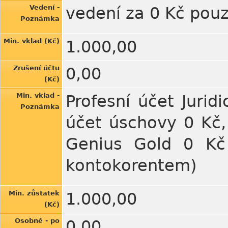
Vedení -
vedení za 0 Kč pouz
Poznámka
Min. vklad (Kč)
1.000,00
Zrušení účtu
0,00
(Kč)
Min. vklad -
Profesní účet Jurid
Poznámka
účet úschovy 0 Kč,
Genius Gold 0 Kč
kontokorentem)
Min. zůstatek
1.000,00
(Kč)
Osobně - po
0,00