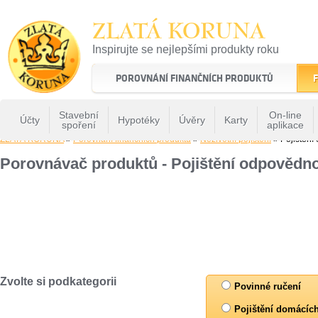
ZLATÁ KORUNA
Inspirujte se nejlepšími produkty roku
22 let tradice a kvality na finančním trhu
POROVNÁNÍ FINANČNÍCH PRODUKTŮ
F
Stavební
On-line
Účty
Hypotéky
Úvěry
Karty
spoření
aplikace
ZLATÁ KORUNA
»
Porovnání finančních produktů
»
Neživotní pojištění
» Pojištění
Porovnávač produktů - Pojištění odpovědn
Zvolte si podkategorii
Povinné ručení
Pojištění domácíc