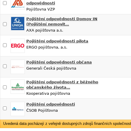
odpovědnosti
Pojišťovna VZP
Pojištění odpovědnosti Domov IN
(Pojištění nemovit…
AXA pojišťovna a.s.
Pojištění odpovědnosti pilota
ERGO pojišťovna, a.s.
Pojištění odpovědnosti občana
Generali Česká pojišťovna
Pojištění odpovědnosti z běžného
občanského života…
Kooperativa pojišťovna
Pojištění odpovědnosti
ČSOB Pojišťovna
Uvedená data pocházejí z veřejně dostupných zdrojů finančních společností