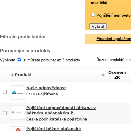
mazlíčků
Pojištění nemovito
Filtrujte podle kritérií
Finanční společno
Porovnejte si produkty
Řazení produktů změ
Výběrem
si můžete porovnat az 3 produkty.
Ocenění
Produkt
ZK
Naše odpovědnost
ČSOB Pojišťovna
Pojištění odpovědnosti občana v
běžném občanském ž…
Česká podnikatelská pojišťovna
Pojištění běžné občanské