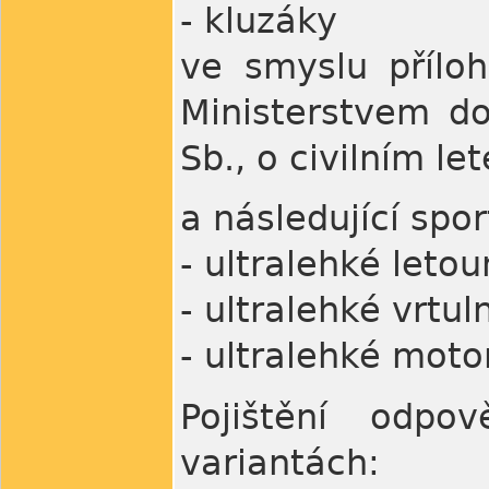
- kluzáky
ve smyslu přílo
Ministerstvem d
Sb., o civilním let
a následující sport
- ultralehké leto
- ultralehké vrtul
- ultralehké motor
Pojištění odpo
variantách: