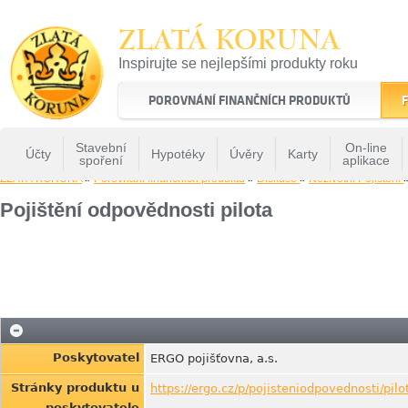
ZLATÁ KORUNA
Inspirujte se nejlepšími produkty roku
22 let tradice a kvality na finančním trhu
POROVNÁNÍ FINANČNÍCH PRODUKTŮ
F
Stavební
On-line
Účty
Hypotéky
Úvěry
Karty
spoření
aplikace
ZLATÁ KORUNA
»
Porovnání finančních produktů
»
Diskuse
»
Nezivotni Pojisteni
Pojištění odpovědnosti pilota
Poskytovatel
ERGO pojišťovna, a.s.
Stránky produktu u
https://ergo.cz/p/pojisteniodpovednosti/pilot
poskytovatele