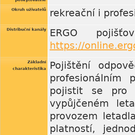
Okruh uživatelů
rekreační i profesi
Distribuční kanály
ERGO pojišťo
https://online.erg
Základní
Pojištění odpov
charakteristika
profesionálním 
pojistit se pro
vypůjčeném let
provozem letadla
platností, jedn