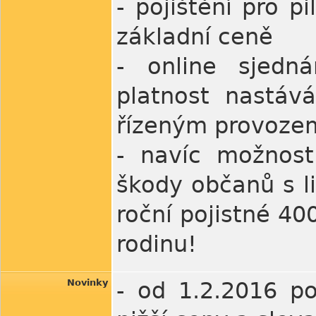
- pojištění pro p
základní ceně
- online sjedná
platnost nastává
řízeným provozem
- navíc možnost
škody občanů s l
roční pojistné 400
rodinu!
Novinky
- od 1.2.2016 po