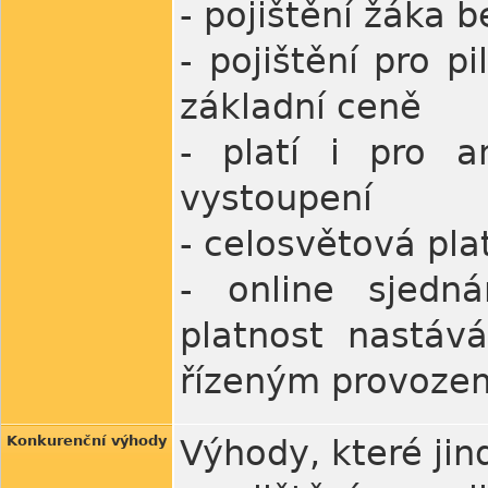
- pojištění žáka b
- pojištění pro p
základní ceně
- platí i pro a
vystoupení
- celosvětová pla
- online sjedná
platnost nastává
řízeným provozem
Konkurenční výhody
Výhody, které jin