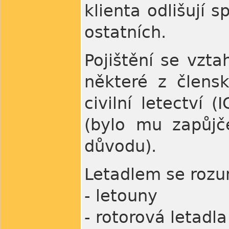
klienta odlišují 
ostatních.
Pojištění se vzta
některé z člens
civilní letectví 
(bylo mu zapůjč
důvodu).
Letadlem se rozu
- letouny
- rotorová letadla