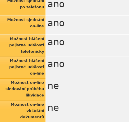
Možnost sjednání
ano
po telefonu
Možnost sjednání
ano
on-line
Možnost hlášení
ano
pojistné události
telefonicky
Možnost hlášení
ano
pojistné události
on-line
Možnost on-line
ne
sledování průběhu
likvidace
Možnost on-line
ne
vkládání
dokumentů