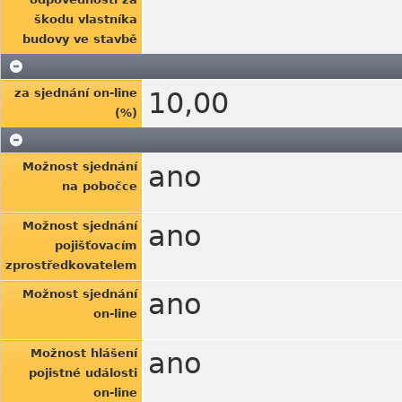
škodu vlastníka
budovy ve stavbě
za sjednání on-line
10,00
(%)
Možnost sjednání
ano
na pobočce
Možnost sjednání
ano
pojišťovacím
zprostředkovatelem
Možnost sjednání
ano
on-line
Možnost hlášení
ano
pojistné události
on-line