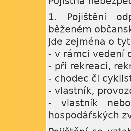
Pojistná nebezpeč
1. Pojištění od
běženém občansk
Jde zejména o tyt
- v rámci vedení
- při rekreaci, r
- chodec či cyklis
- vlastník, provo
- vlastník neb
hospodářských zv