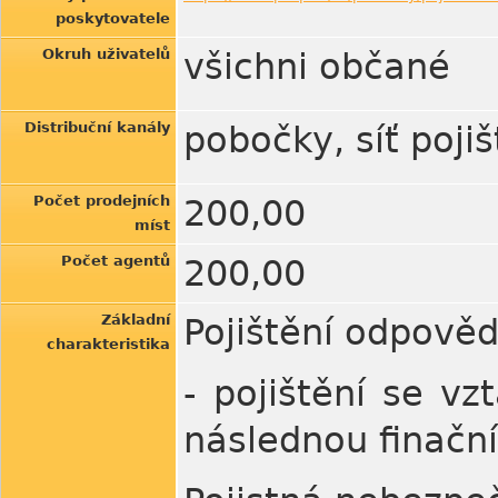
poskytovatele
Okruh uživatelů
všichni občané
Distribuční kanály
pobočky, síť poji
Počet prodejních
200,00
míst
Počet agentů
200,00
Základní
Pojištění odpově
charakteristika
- pojištění se v
následnou finačn