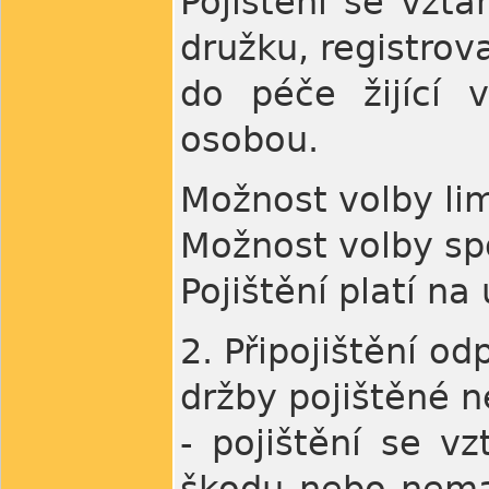
Pojištění se vzt
družku, registrov
do péče žijící 
osobou.
Možnost volby lim
Možnost volby spo
Pojištění platí n
2. Připojištění od
držby pojištěné n
- pojištění se v
škodu nebo nemaj