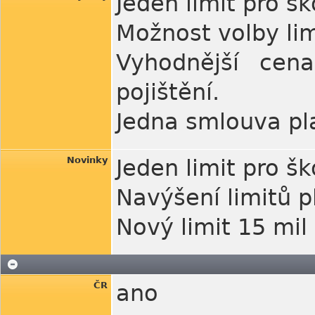
Jeden limit pro š
Možnost volby lim
Vyhodnější cen
pojištění.
Jedna smlouva pla
Novinky
Jeden limit pro š
Navýšení limitů p
Nový limit 15 mil
ČR
ano