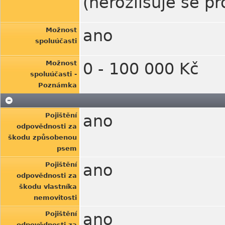
(nerozlišuje se p
Možnost
ano
spoluúčasti
Možnost
0 - 100 000 Kč
spoluúčasti -
Poznámka
Pojištění
ano
odpovědnosti za
škodu způsobenou
psem
Pojištění
ano
odpovědnosti za
škodu vlastníka
nemovitosti
Pojištění
ano
odpovědnosti za