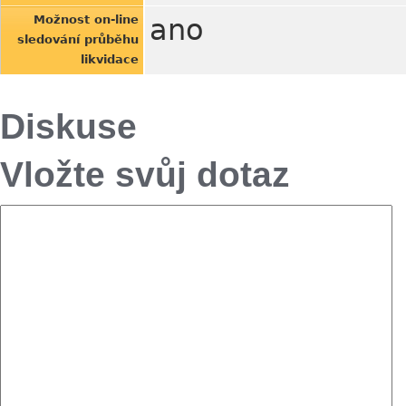
Možnost on-line
ano
sledování průběhu
likvidace
Diskuse
Vložte svůj dotaz