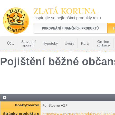
ZLATÁ KORUNA
Inspirujte se nejlepšími produkty roku
22 let tradice a kvality na finančním trhu
POROVNÁNÍ FINANČNÍCH PRODUKTŮ
F
Stavební
On-line
Účty
Hypotéky
Úvěry
Karty
spoření
aplikace
ZLATÁ KORUNA
»
Porovnání finančních produktů
»
Neživotní pojištění
»
Pojištění
Pojištění běžné obča
Poskytovatel
Pojišťovna VZP
Stránky produktu u
https://www.pvzp.cz/cs/produkty/pojisteni