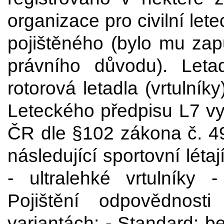
organizace pro civilní lete
pojištěného (bylo mu zap
právního důvodu). Leta
rotorová letadla (vrtulník
Leteckého předpisu L7 v
ČR dle §102 zákona č. 49/
následující sportovní létaj
- ultralehké vrtulníky -
Pojištění odpovědnos
variantách: - Standard: be