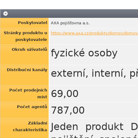
Poskytovatel
AXA pojišťovna a.s.
Stránky produktu u
https://www.axa.cz/produkty/domov/domov
poskytovatele
Okruh uživatelů
fyzické osoby
Distribuční kanály
externí, interní, 
Počet prodejních
69,00
míst
Počet agentů
787,00
Základní
Jeden produkt D
charakteristika