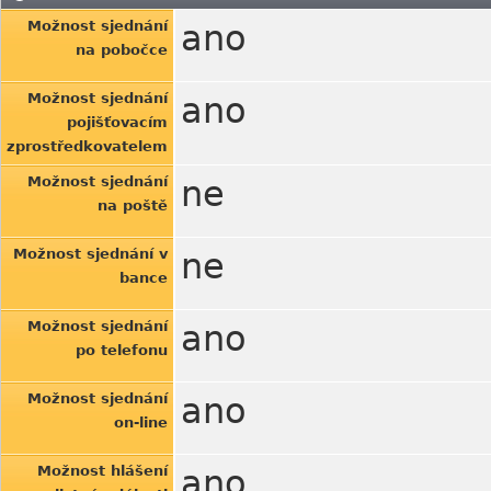
Možnost sjednání
ano
na pobočce
Možnost sjednání
ano
pojišťovacím
zprostředkovatelem
Možnost sjednání
ne
na poště
Možnost sjednání v
ne
bance
Možnost sjednání
ano
po telefonu
Možnost sjednání
ano
on-line
Možnost hlášení
ano