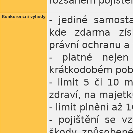
rozsahem pojiště
Konkurenční výhody
- jediné samost
kde zdarma zís
právní ochranu a
- platné nejen
krátkodobém pob
- limit 5 či 10 
zdraví, na majetku
- limit plnění až
- pojištění se 
škody způsobené