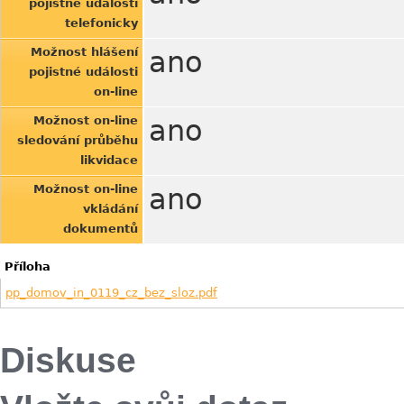
pojistné události
telefonicky
Možnost hlášení
ano
pojistné události
on-line
Možnost on-line
ano
sledování průběhu
likvidace
Možnost on-line
ano
vkládání
dokumentů
Příloha
pp_domov_in_0119_cz_bez_sloz.pdf
Diskuse