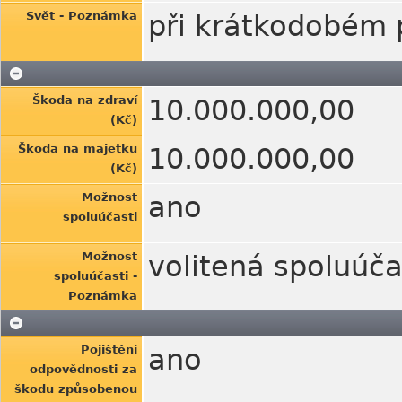
Svět - Poznámka
při krátkodobém 
Škoda na zdraví
10.000.000,00
(Kč)
Škoda na majetku
10.000.000,00
(Kč)
Možnost
ano
spoluúčasti
Možnost
volitená spoluúča
spoluúčasti -
Poznámka
Pojištění
ano
odpovědnosti za
škodu způsobenou