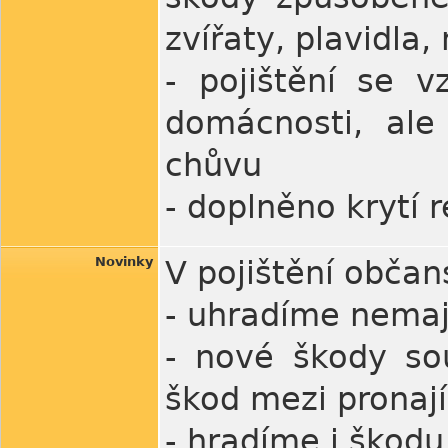
zvířaty, plavidla, 
- pojištění se 
domácnosti, al
chůvu
- doplněno krytí 
Novinky
V pojištění obča
- uhradíme nema
- nové škody so
škod mezi pronaj
- hradíme i škodu