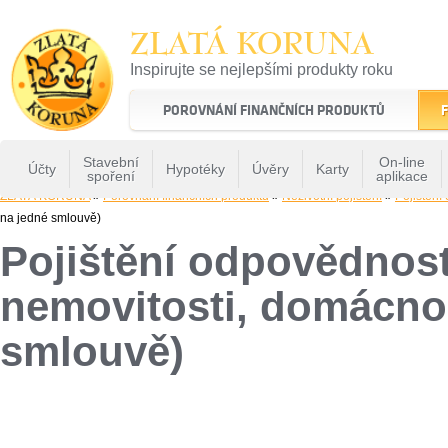
ZLATÁ KORUNA
Inspirujte se nejlepšími produkty roku
22 let tradice a kvality na finančním trhu
POROVNÁNÍ FINANČNÍCH PRODUKTŮ
F
Stavební
On-line
Účty
Hypotéky
Úvěry
Karty
spoření
aplikace
ZLATÁ KORUNA
»
Porovnání finančních produktů
»
Neživotní pojištění
»
Pojištění
na jedné smlouvě)
Pojištění odpovědnost
nemovitosti, domácno
smlouvě)