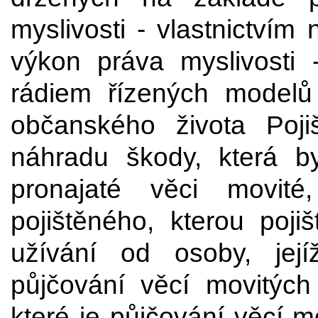
myslivosti - vlastnictvím
výkon práva myslivosti 
rádiem řízených modelů
občanského života Poji
náhradu škody, která b
pronajaté věci movité
pojištěného, kterou poj
užívání od osoby, její
půjčování věcí movitýc
které je půjčování věcí 