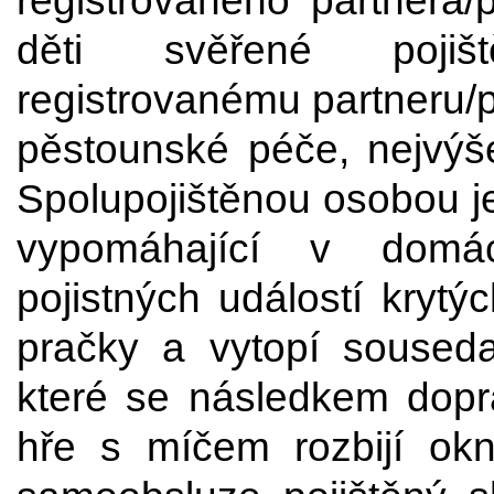
registrovaného partnera/
děti svěřené pojišt
registrovanému partneru/
pěstounské péče, nejvýše
Spolupojištěnou osobou 
vypomáhající v domácn
pojistných událostí krytý
pračky a vytopí soused
které se následkem dopra
hře s míčem rozbijí ok