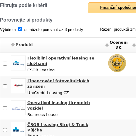
Filtrujte podle kritérií
Finanční společno
Porovnejte si produkty
Řazení produktů změ
Výběrem
si můžete porovnat az 3 produkty.
Ocenění
Produkt
ZK
Flexibilní operativní leasing se
službami
ČSOB Leasing
Financování fotovoltaických
zařízení
UniCredit Leasing CZ
Operativni leasing firemních
vozidel
Business Lease
ČSOB Leasing Stroj & Truck
Půjčka