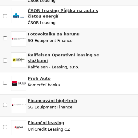
ČSOB Leasing
ČSOB Leasing Půjčka na auta s
čistou energií
ČSOB Leasing
Fotovoltaika za korunu
SG Equipment Finance
Raiffeisen Operativní leasing se
službami
Raiffeisen - Leasing, s.r.o.
Profi Auto
Komerční banka
Financování high-tech
SG Equipment Finance
Finanční leasing
UniCredit Leasing CZ