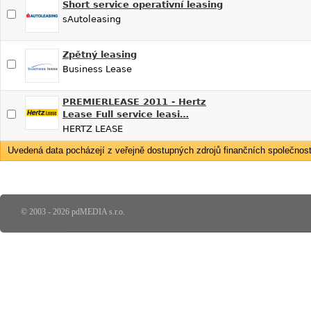
Short service operativní leasing
sAutoleasing
Zpětný leasing
Business Lease
PREMIERLEASE 2011 - Hertz
Lease Full service leasi…
HERTZ LEASE
Uvedená data pocházejí z veřejně dostupných zdrojů finančních společností
© 2003 - 2026 pdMEDIA s.r.o.