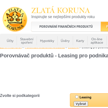
ZLATÁ KORUNA
Inspirujte se nejlepšími produkty roku
22 let tradice a kvality na finančním trhu
POROVNÁNÍ FINANČNÍCH PRODUKTŮ
F
Stavební
On-line
Účty
Hypotéky
Úvěry
Karty
spoření
aplikace
ZLATÁ KORUNA
»
Porovnání finančních produktů
»
Leasing
» Leasing pro podnik
Porovnávač produktů - Leasing pro podnika
Zvolte si podkategorii
Leasing