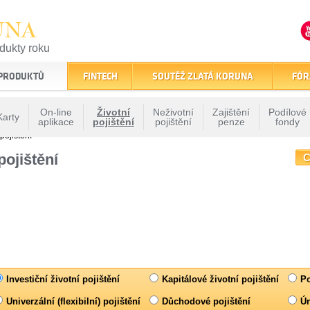
UNA
odukty roku
finančním trhu
 PRODUKTŮ
FINTECH
SOUTĚŽ ZLATÁ KORUNA
FÓR
On-line
Životní
Neživotní
Zajištění
Podílové
Karty
aplikace
pojištění
pojištění
penze
fondy
pojištění
pojištění
C
Investiční životní pojištění
Kapitálové životní pojištění
Po
Univerzální (flexibilní) pojištění
Důchodové pojištění
Úr