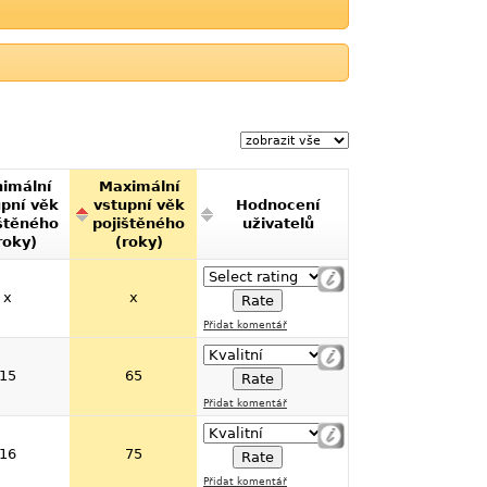
imální
Maximální
upní věk
vstupní věk
Hodnocení
štěného
pojištěného
uživatelů
roky)
(roky)
x
x
Přidat komentář
15
65
Přidat komentář
16
75
Přidat komentář