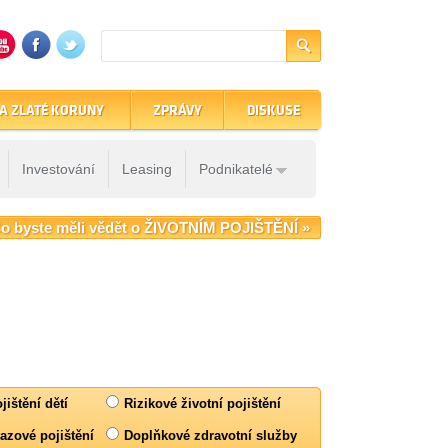
A ZLATÉ KORUNY
ZPRÁVY
DISKUSE
Investování
Leasing
Podnikatelé
o byste měli vědět o ŽIVOTNÍM POJIŠTĚNÍ »
jištění dětí
Rizikové životní pojištění
azové pojištění
Doplňkové zdravotní služby