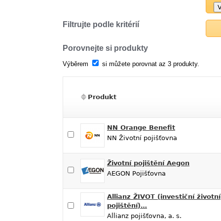
Filtrujte podle kritérií
Porovnejte si produkty
Výběrem
si můžete porovnat az 3 produkty.
Produkt
NN Orange Benefit
NN Životní pojišťovna
Životní pojištění Aegon
AEGON Pojišťovna
Allianz ŽIVOT (investiční životní
pojištění)…
Allianz pojišťovna, a. s.