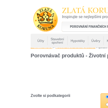
ZLATÁ KOR
Inspirujte se nejlepšími pr
22 let tradice a kvality na 
POROVNÁNÍ FINANČNÍCH
Stavební
Účty
Hypotéky
Úvěry
spoření
ZLATÁ KORUNA
»
Porovnání finančních produktů
» Životní 
Porovnávač produktů - Životní 
Zvolte si podkategorii