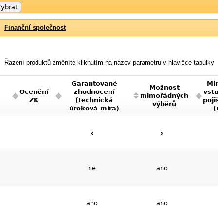
Finanční společnost
Řazení produktů změníte kliknutím na název parametru v hlavičce tabulky
Garantované
Min
Možnost
Ocenění
zhodnocení
vst
mimořádných
ZK
(technická
poji
výběrů
úroková míra)
(
x
x
ne
ano
ano
ano