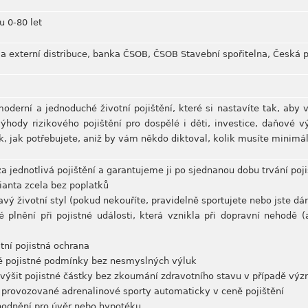
u 0-80 let
í a externí distribuce, banka ČSOB, ČSOB Stavební spořitelna, Česká 
moderní a jednoduché životní pojištění, které si nastavíte tak, aby
hody rizikového pojištění pro dospělé i děti, investice, daňové v
k, jak potřebujete, aniž by vám někdo diktoval, kolik musíte minimáln
a jednotlivá pojištění a garantujeme ji po sjednanou dobu trvání poji
rianta zcela bez poplatků
avý životní styl (pokud nekouříte, pravidelně sportujete nebo jste dár
 plnění při pojistné události, která vznikla při dopravní nehodě (a
tní pojistná ochrana
é pojistné podmínky bez nesmyslných výluk
avýšit pojistné částky bez zkoumání zdravotního stavu v případě výz
 provozované adrenalinové sporty automaticky v ceně pojištění
hodnění pro úvěr nebo hypotéku