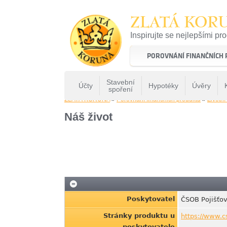
ZLATÁ KOR
Inspirujte se nejlepšími pr
22 let tradice a kvality na 
POROVNÁNÍ FINANČNÍCH
Stavební
Účty
Hypotéky
Úvěry
spoření
ZLATÁ KORUNA
»
Porovnání finančních produktů
»
Životní
Náš život
Poskytovatel
ČSOB Pojišťo
Stránky produktu u
https://www.cs
poskytovatele