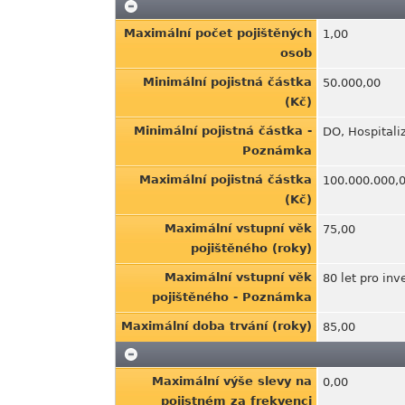
Maximální počet pojištěných
1,00
osob
Minimální pojistná částka
50.000,00
(Kč)
Minimální pojistná částka -
DO, Hospitali
Poznámka
Maximální pojistná částka
100.000.000,
(Kč)
Maximální vstupní věk
75,00
pojištěného (roky)
Maximální vstupní věk
80 let pro inv
pojištěného - Poznámka
Maximální doba trvání (roky)
85,00
Maximální výše slevy na
0,00
pojistném za frekvenci