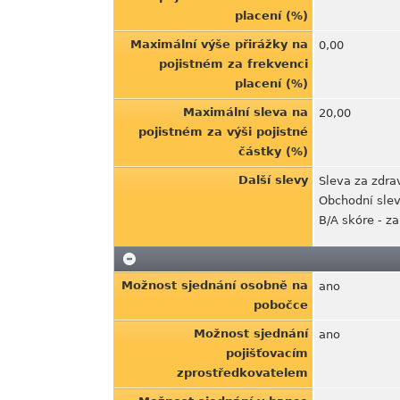
placení (%)
Maximální výše přirážky na
0,00
pojistném za frekvenci
placení (%)
Maximální sleva na
20,00
pojistném za výši pojistné
částky (%)
Další slevy
Sleva za zdrav
Obchodní sle
B/A skóre - z
Možnost sjednání osobně na
ano
pobočce
Možnost sjednání
ano
pojišťovacím
zprostředkovatelem