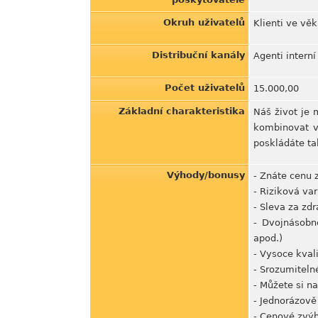
Okruh uživatelů
Klienti ve věk
Distribuční kanály
Agenti intern
Počet uživatelů
15.000,00
Základní charakteristika
Náš život je 
kombinovat vý
poskládáte ta
Výhody/bonusy
- Znáte cenu z
- Riziková va
- Sleva za zdr
- Dvojnásobné
apod.)
- Vysoce kvali
- Srozumiteln
- Můžete si n
- Jednorázově
- Cenové zvý