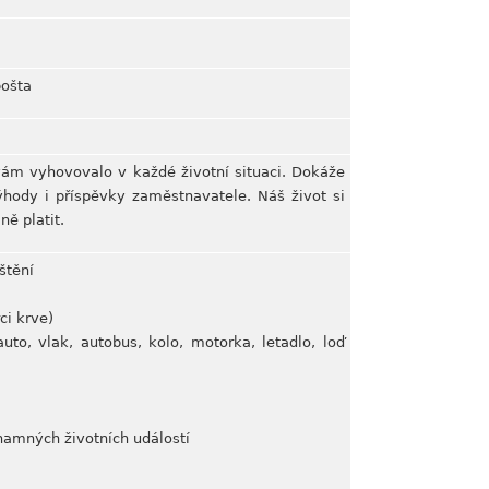
pošta
 vám vyhovovalo v každé životní situaci. Dokáže
ýhody i příspěvky zaměstnavatele. Náš život si
ě platit.
štění
ci krve)
uto, vlak, autobus, kolo, motorka, letadlo, loď
namných životních událostí