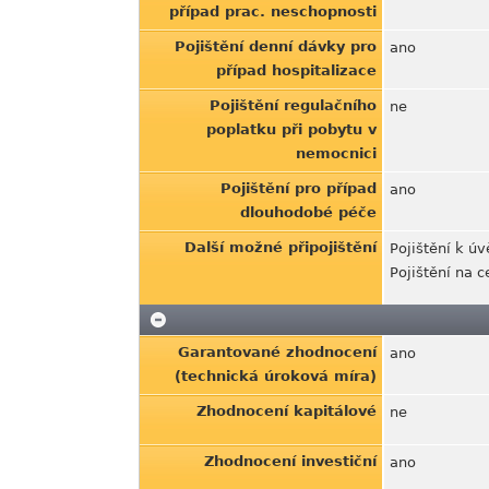
případ prac. neschopnosti
Pojištění denní dávky pro
ano
případ hospitalizace
Pojištění regulačního
ne
poplatku při pobytu v
nemocnici
Pojištění pro případ
ano
dlouhodobé péče
Další možné připojištění
Pojištění k úv
Pojištění na c
Garantované zhodnocení
ano
(technická úroková míra)
Zhodnocení kapitálové
ne
Zhodnocení investiční
ano