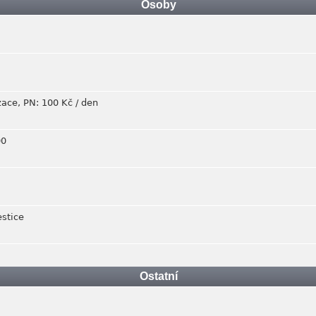
Osoby
zace, PN: 100 Kč / den
00
estice
Ostatní