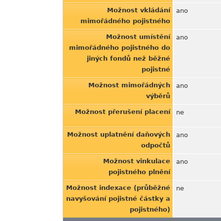
Možnost vkládání
ano
mimořádného pojistného
Možnost umístění
ano
mimořádného pojistného do
jiných fondů než běžné
pojistné
Možnost mimořádných
ano
výběrů
Možnost přerušení placení
ne
Možnost uplatnění daňových
ano
odpočtů
Možnost vinkulace
ano
pojistného plnění
Možnost indexace (průběžné
ne
navyšování pojistné částky a
pojistného)