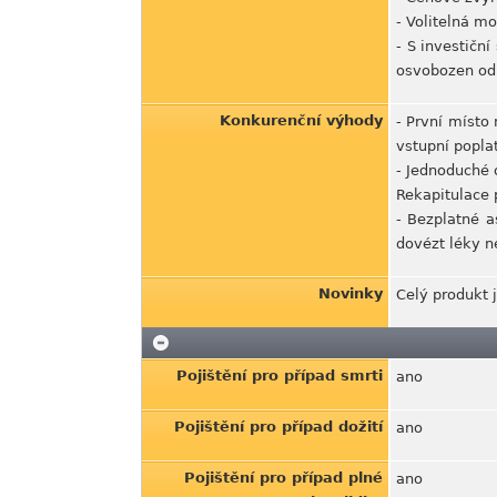
- Volitelná m
- S investičn
osvobozen od 
Konkurenční výhody
- První místo 
vstupní popla
- Jednoduché 
Rekapitulace 
- Bezplatné a
dovézt léky n
Novinky
Celý produkt 
Pojištění pro případ smrti
ano
Pojištění pro případ dožití
ano
Pojištění pro případ plné
ano