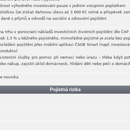
ožnost výhodného investování pouze s jedním vstupním poplatkem
í složkou lze získat daňovou úlevu až 3 600 Kč ročně a příspěvek za
daně z příjmů a odvodů na sociální a zdravotní pojištění
na trhu v porovnání nákladů Investičních životních pojištění dle ČAP 
tek 1,5 % u běžného pojistného, mimořádné pojistné je zcela bez pop
ovládání pojištění přes mobilní aplikaci ČSOB Smart (např. investov
produktu)
sistenční služby pro pomoc při nemoci nebo úrazu – třeba když po
ebo nákup, zajistit úklid domácnosti, hlídání dětí nebo péči o domác
je novinka
Pojistná rizika