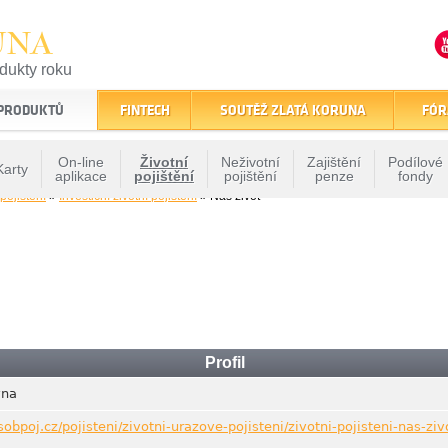
UNA
odukty roku
finančním trhu
 PRODUKTŮ
FINTECH
SOUTĚŽ ZLATÁ KORUNA
FÓR
On-line
Životní
Neživotní
Zajištění
Podílové
Karty
aplikace
pojištění
pojištění
penze
fondy
 pojištění
»
Investiční životní pojištění
» Náš život
Profil
vna
obpoj.cz/pojisteni/zivotni-urazove-pojisteni/zivotni-pojisteni-nas-ziv