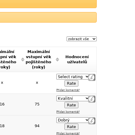
imální
Maximální
upní věk
vstupní věk
Hodnocení
štěného
pojištěného
uživatelů
roky)
(roky)
x
x
Přidat komentář
16
75
Přidat komentář
18
94
Přidat komentář