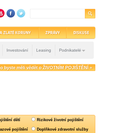
A ZLATÉ KORUNY
ZPRÁVY
DISKUSE
Investování
Leasing
Podnikatelé
o byste měli vědět o ŽIVOTNÍM POJIŠTĚNÍ »
jištění dětí
Rizikové životní pojištění
azové pojištění
Doplňkové zdravotní služby