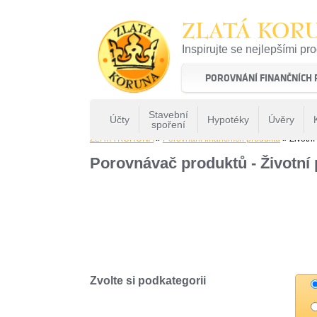
ZLATÁ KOR
Inspirujte se nejlepšími pr
22 let tradice a kvality na 
POROVNÁNÍ FINANČNÍCH
Stavební
Účty
Hypotéky
Úvěry
spoření
ZLATÁ KORUNA
»
Porovnání finančních produktů
» Životní 
Porovnávač produktů - Životní 
Zvolte si podkategorii