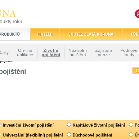
UNA
odukty roku
finančním trhu
 PRODUKTŮ
FINTECH
SOUTĚŽ ZLATÁ KORUNA
FÓR
On-line
Životní
Neživotní
Zajištění
Podílové
Karty
aplikace
pojištění
pojištění
penze
fondy
pojištění
pojištění
C
Investiční životní pojištění
Kapitálové životní pojištění
Po
Univerzální (flexibilní) pojištění
Důchodové pojištění
Úr