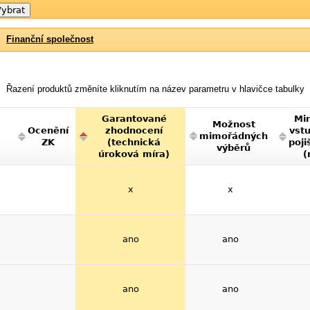
Finanční společnost
Řazení produktů změníte kliknutím na název parametru v hlavičce tabulky
Garantované
Min
Možnost
Ocenění
zhodnocení
vst
mimořádných
ZK
(technická
poji
výběrů
úroková míra)
(
x
x
ano
ano
ano
ano