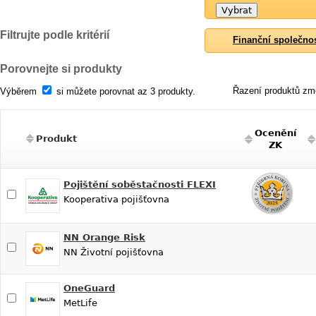
Filtrujte podle kritérií
Finanční společno
Porovnejte si produkty
Řazení produktů změ
Výběrem
si můžete porovnat az 3 produkty.
Ocenění
Produkt
ZK
Pojištění soběstačnosti FLEXI
Kooperativa pojišťovna
NN Orange Risk
NN Životní pojišťovna
OneGuard
MetLife