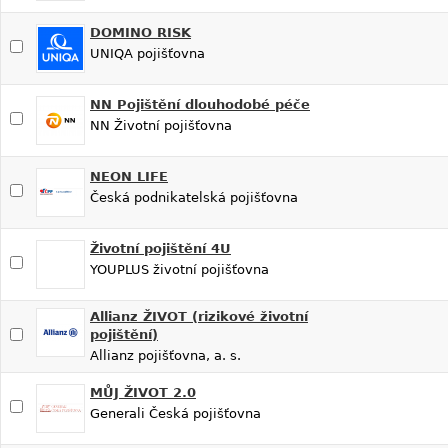
DOMINO RISK
UNIQA pojišťovna
NN Pojištění dlouhodobé péče
NN Životní pojišťovna
NEON LIFE
Česká podnikatelská pojišťovna
Životní pojištění 4U
YOUPLUS životní pojišťovna
Allianz ŽIVOT (rizikové životní
pojištění)
Allianz pojišťovna, a. s.
MŮJ ŽIVOT 2.0
Generali Česká pojišťovna