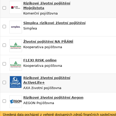
Rizikové životní pojištění
Mojejistota
Komerční pojišťovna
Simplea rizikové životní pojištění
Simplea
Životní pojištění NA PŘÁNÍ
Kooperativa pojišťovna
FLEXI RISK online
Kooperativa pojišťovna
Rizikové životní pojištění
ActiveLife+
AXA životní pojišťovna
Rizikové životní pojištění Aegon
AEGON Pojišťovna
Uvedená data pocházejí z veřejně dostupných zdrojů finančních společností