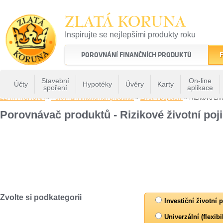
ZLATÁ KORUNA
Inspirujte se nejlepšími produkty roku
22 let tradice a kvality na finančním trhu
POROVNÁNÍ FINANČNÍCH PRODUKTŮ
F
Stavební
On-line
Účty
Hypotéky
Úvěry
Karty
spoření
aplikace
ZLATÁ KORUNA
»
Porovnání finančních produktů
»
Životní pojištění
» Rizikové živo
Porovnávač produktů - Rizikové životní poji
Zvolte si podkategorii
Investiční životní p
Univerzální (flexibi