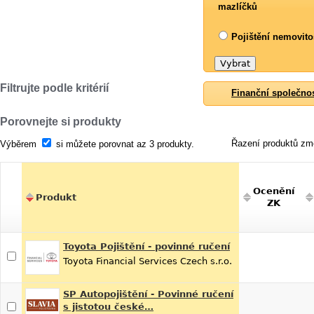
mazlíčků
Pojištění nemovito
Filtrujte podle kritérií
Finanční společno
Porovnejte si produkty
Řazení produktů změ
Výběrem
si můžete porovnat az 3 produkty.
Ocenění
Produkt
ZK
Toyota Pojištění - povinné ručení
Toyota Financial Services Czech s.r.o.
SP Autopojištění - Povinné ručení
s jistotou české…