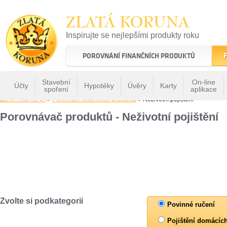
ZLATÁ KORUNA
Inspirujte se nejlepšími produkty roku
22 let tradice a kvality na finančním trhu
POROVNÁNÍ FINANČNÍCH PRODUKTŮ
F
Stavební
On-line
Účty
Hypotéky
Úvěry
Karty
spoření
aplikace
ZLATÁ KORUNA
»
Porovnání finančních produktů
» Neživotní pojištění
Porovnávač produktů - Neživotní pojištění
Zvolte si podkategorii
Povinné ručení
Pojištění domácíc