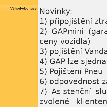
Výhody/bonusy
Novinky:
1) připojištění zt
2) GAPmini (gar
ceny vozidla)
3) pojištění Vanda
4) GAP lze sjednat
5) Pojištění Pneu
6) odpovědnost z
7) Asistenční s
zvolené kliente