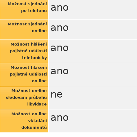
Možnost sjednání
ano
po telefonu
Možnost sjednání
ano
on-line
Možnost hlášení
ano
pojistné události
telefonicky
Možnost hlášení
ano
pojistné události
on-line
Možnost on-line
ne
sledování průběhu
likvidace
Možnost on-line
ano
vkládání
dokumentů