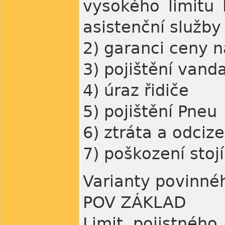
vysokého limitu
asistenční služby
2) garanci ceny n
3) pojištění vand
4) úraz řidiče
5) pojištění Pneu
6) ztráta a odcize
7) poškození stoj
Varianty povinné
POV ZÁKLAD
Limit pojistnéh