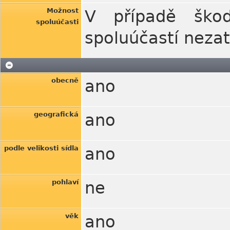
Možnost
V případě škod
spoluúčasti
spoluúčastí neza
obecně
ano
geografická
ano
podle velikosti sídla
ano
pohlaví
ne
věk
ano