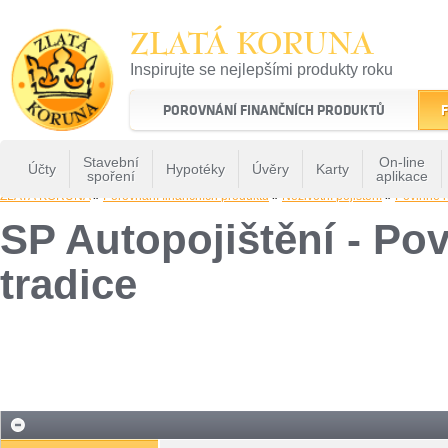
ZLATÁ KORUNA
Inspirujte se nejlepšími produkty roku
22 let tradice a kvality na finančním trhu
POROVNÁNÍ FINANČNÍCH PRODUKTŮ
F
Stavební
On-line
Účty
Hypotéky
Úvěry
Karty
spoření
aplikace
ZLATÁ KORUNA
»
Porovnání finančních produktů
»
Neživotní pojištění
»
Povinné r
SP Autopojištění - Pov
tradice