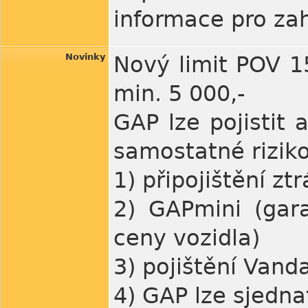
informace pro zah
Novinky
Nový limit POV 1
min. 5 000,-
GAP lze pojistit 
samostatné riziko
1) připojištění zt
2) GAPmini (gar
ceny vozidla)
3) pojištění Vanda
4) GAP lze sjednat