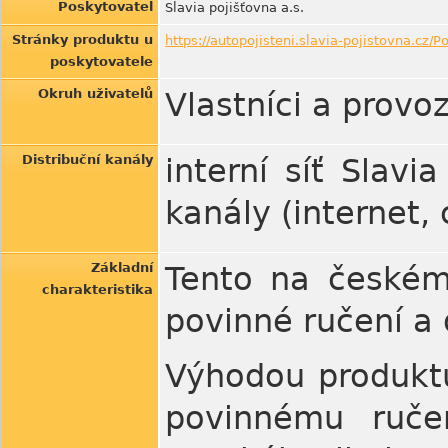
Poskytovatel
Slavia pojišťovna a.s.
Stránky produktu u
https://autopojisteni.slavia-pojistovna.cz/P
poskytovatele
Okruh uživatelů
Vlastníci a provo
Distribuční kanály
interní síť Slavi
kanály (internet,
Základní
Tento na českém
charakteristika
povinné ručení a d
Výhodou produktu
povinnému ručen