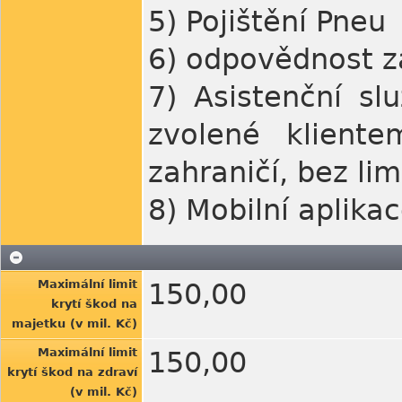
5) Pojištění Pneu
6) odpovědnost z
7) Asistenční s
zvolené kliente
zahraničí, bez lim
8) Mobilní aplika
Maximální limit
150,00
krytí škod na
majetku (v mil. Kč)
Maximální limit
150,00
krytí škod na zdraví
(v mil. Kč)