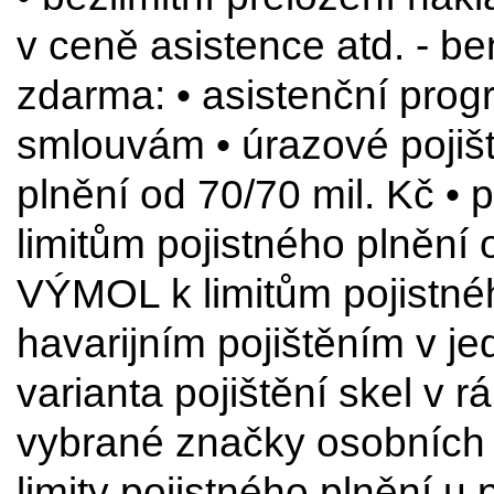
v ceně asistence atd. - b
zdarma: • asistenční pr
smlouvám • úrazové pojiště
plnění od 70/70 mil. Kč •
limitům pojistného plnění 
VÝMOL k limitům pojistnéh
havarijním pojištěním v je
varianta pojištění skel v r
vybrané značky osobních a
limity pojistného plnění 