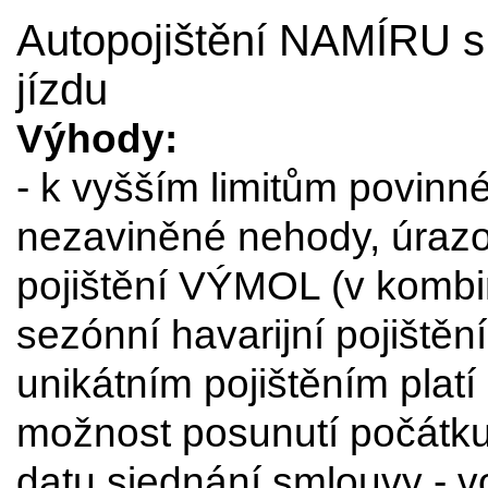
Autopojištění NAMÍRU 
jízdu
Výhody:
- k vyšším limitům povinn
nezaviněné nehody, úrazov
pojištění VÝMOL (v kombin
sezónní havarijní pojištěn
unikátním pojištěním platí 
možnost posunutí počátku 
datu sjednání smlouvy - vo