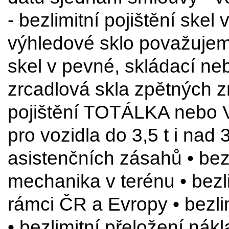
- bezlimitní pojištění skel 
výhledové sklo považujem
skel v pevné, skládací ne
zrcadlová skla zpětných z
pojištění TOTÁLKA nebo
pro vozidla do 3,5 t i nad
asistenčních zásahů • bezl
mechanika v terénu • bezli
rámci ČR a Evropy • bezlim
• bezlimitní přeložení nák