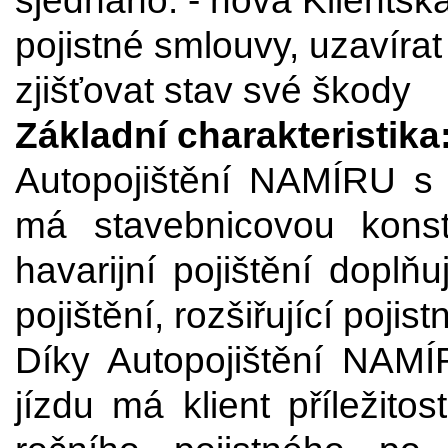
sjednáno. - nová Klientsk
pojistné smlouvy, uzavírat
zjišťovat stav své škody
Základní charakteristika
Autopojištění NAMÍRU s
má stavebnicovou konst
havarijní pojištění doplň
pojištění, rozšiřující poji
Díky Autopojištění NA
jízdu má klient příležito