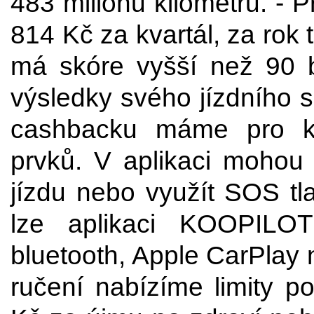
483 milionů kilometrů. - P
814 Kč za kvartál, za rok 
má skóre vyšší než 90 
výsledky svého jízdního 
cashbacku máme pro kl
prvků. V aplikaci mohou
jízdu nebo využít SOS tl
lze aplikaci KOOPILO
bluetooth, Apple CarPlay
ručení nabízíme limity po