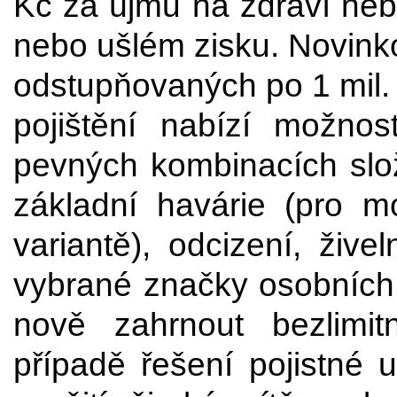
Kč za újmu na zdraví neb
nebo ušlém zisku. Novinko
odstupňovaných po 1 mil. K
pojištění nabízí možnos
pevných kombinacích slo
základní havárie (pro 
variantě), odcizení, žive
vybrané značky osobních 
nově zahrnout bezlimitn
případě řešení pojistné 